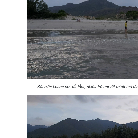
Bãi biển hoang sơ, dễ tắm, nhiều trẻ em rất thích thú 