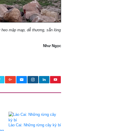
hú heo mập mạp, dễ thương, sẵn lòng
Như Ngọc
Lào Cai: Những rừng cây kỳ bí
ang