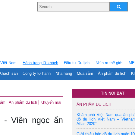
Việt Nam
Hành trang lữ khách
Ðầu tư Du lịch
Nhìn ra thế giới
ME
Khách sạn
Công ty lữ hành
Nhà hàng
Mua sắm
Ấn phẩm du lịch
Kh
TIN NỔI BẬT
sắm
Ấn phẩm du lịch
Khuyến mãi
ẤN PHẨM DU LỊCH
Khám phá Việt Nam qua ấn ph
n - Viên ngọc ẩn
đồ du lịch Việt Nam – Vietnam
Atlas 2020”
Giới thiệu bản đồ du lịch quận 10