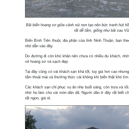
Bãi biển hoang sơ giữa cảnh núi non tạo nên bức tranh hút hồ
rất dễ tắm, giống như bãi sau V
Biển Bình Tiên thuộc địa phận của tỉnh Ninh Thuận, bạn th
nhỏ dẫn vào đây.
Do đường đi còn khó khăn nên chưa có nhiều du khách, nhờ
vẻ hoang sơ và sạch đẹp.
Tại đây cũng có vài khách sạn khá tốt, tuy giá hơi cao nhưng
tắm thoải mái và thưởng thức cái không khí biển thật khó tìm
Các khách sạn chỉ phục vụ ăn nhẹ buổi sáng, còn trưa và tối
nhờ họ làm cho vài món dân dã. Người dân ở đây rất biết chi
rất ngon, giá rẻ.