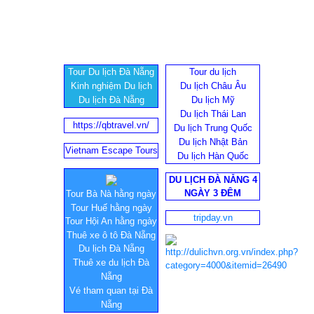
Tour Du lịch Đà Nẵng
Tour du lịch
Kinh nghiệm Du lịch
Du lịch Châu Âu
Du lịch Đà Nẵng
Du lịch Mỹ
Du lịch Thái Lan
https://qbtravel.vn/
Du lịch Trung Quốc
Du lịch Nhật Bản
Vietnam Escape Tours
Du lịch Hàn Quốc
DU LỊCH ĐÀ NẴNG 4
NGÀY 3 ĐÊM
Tour Bà Nà hằng ngày
Tour Huế hằng ngày
tripday.vn
Tour Hội An hằng ngày
Thuê xe ô tô Đà Nẵng
Du lịch Đà Nẵng
Thuê xe du lịch Đà
Nẵng
Vé tham quan tại Đà
Nẵng