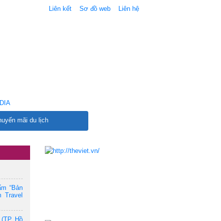
Liên kết
Sơ đồ web
Liên hệ
DIA
uyến mãi du lịch
ẩm “Bản
 Travel
 (TP. Hồ