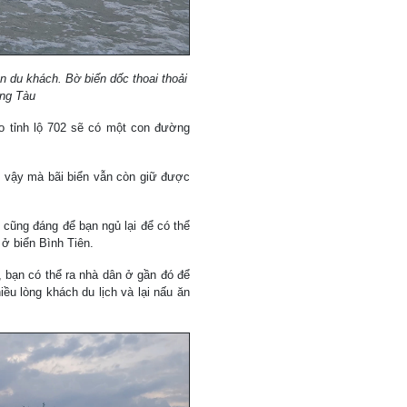
n du khách. Bờ biển dốc thoai thoải
ũng Tàu
eo tỉnh lộ 702 sẽ có một con đường
 vậy mà bãi biển vẫn còn giữ được
 cũng đáng để bạn ngủ lại để có thể
 ở biển Bình Tiên.
, bạn có thể ra nhà dân ở gần đó để
ều lòng khách du lịch và lại nấu ăn