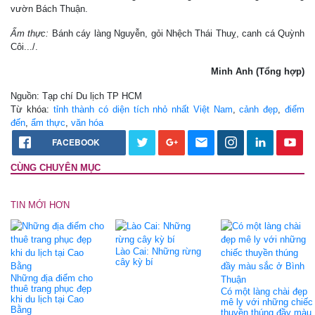
vườn Bách Thuận.
Ẩm thực:
Bánh cáy làng Nguyễn, gỏi Nhệch Thái Thuỵ, canh cá Quỳnh
Côi.../.
Minh Anh (Tổng hợp)
Nguồn: Tạp chí Du lịch TP HCM
Từ khóa:
tỉnh thành có diện tích nhỏ nhất Việt Nam
,
cảnh đẹp
,
điểm
đến
,
ẩm thực
,
văn hóa
FACEBOOK
CÙNG CHUYÊN MỤC
TIN MỚI HƠN
Lào Cai: Những rừng
cây kỳ bí
Những địa điểm cho
thuê trang phục đẹp
Có một làng chài đẹp
khi du lịch tại Cao
mê ly với những chiếc
Bằng
thuyền thúng đầy màu