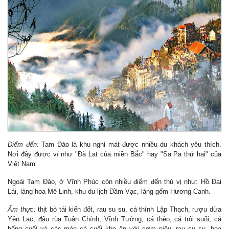
Điểm đến:
Tam Đảo là khu nghỉ mát được nhiều du khách yêu thích.
Nơi đây được ví như "Đà Lạt của miền Bắc" hay "Sa Pa thứ hai" của
Việt Nam.
Ngoài Tam Đảo, ở Vĩnh Phúc còn nhiều điểm đến thú vị như: Hồ Đại
Lải, làng hoa Mê Linh, khu du lịch Đầm Vạc, làng gốm Hương Canh.
Ẩm thực:
thịt bò tái kiến đốt, rau su su, cá thính Lập Thạch, rượu dừa
Yên Lạc, đậu rùa Tuân Chính, Vĩnh Tường, cá thèo, cá trôi suối, cá
bống suối và các món cá suối kho ăn với cơm niêu, rau su su, hoa