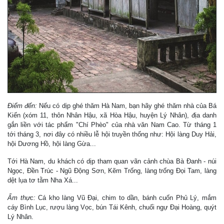
Điểm đến:
Nếu có dịp ghé thăm Hà Nam, bạn hãy ghé thăm nhà của Bá
Kiến (xóm 11, thôn Nhân Hậu, xã Hòa Hậu, huyện Lý Nhân), địa danh
gắn liền với tác phẩm "Chí Phèo" của nhà văn Nam Cao. Từ tháng 1
tới tháng 3, nơi đây có nhiều lễ hội truyền thống như: Hội làng Duy Hải,
hội Dương Hồ, hội làng Gừa...
Tới Hà Nam, du khách có dịp tham quan vãn cảnh chùa Bà Đanh - núi
Ngọc, Đền Trúc - Ngũ Động Sơn, Kẽm Trống, làng trống Đọi Tam, làng
dệt lụa tơ tằm Nha Xá...
Ẩm thực:
Cá kho làng Vũ Đại, chim to dần, bánh cuốn Phủ Lý, mắm
cáy Bình Lục, rượu làng Vọc, bún Tái Kênh, chuối ngự Đại Hoàng, quýt
Lý Nhân.