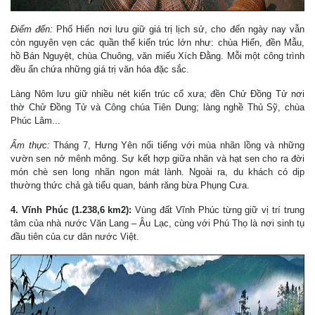
Điểm đến:
Phố Hiến nơi lưu giữ giá trị lịch sử, cho đến ngày nay vẫn
còn nguyên vẹn các quần thể kiến trúc lớn như: chùa Hiến, đền Mẫu,
hồ Bán Nguyệt, chùa Chuông, văn miếu Xích Đằng. Mỗi một công trình
đều ẩn chứa những giá trị văn hóa đặc sắc.
Làng Nôm lưu giữ nhiều nét kiến trúc cổ xưa; đền Chử Đồng Tử nơi
thờ Chử Đồng Tử và Công chúa Tiên Dung; làng nghề Thủ Sỹ, chùa
Phúc Lâm...
Ẩm thực:
Tháng 7, Hưng Yên nổi tiếng với mùa nhãn lồng và những
vườn sen nở mênh mông. Sự kết hợp giữa nhãn và hạt sen cho ra đời
món chè sen long nhãn ngon mát lành. Ngoài ra, du khách có dịp
thường thức chả gà tiểu quan, bánh răng bừa Phụng Cưa.
4. Vĩnh Phúc (1.238,6 km2):
Vùng đất Vĩnh Phúc từng giữ vị trí trung
tâm của nhà nước Văn Lang – Âu Lạc, cùng với Phú Thọ là nơi sinh tụ
đầu tiên của cư dân nước Việt.