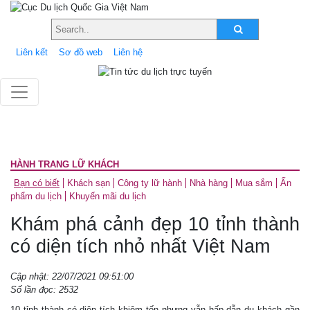
Liên kết
Sơ đồ web
Liên hệ
HÀNH TRANG LỮ KHÁCH
Bạn có biết
Khách sạn
Công ty lữ hành
Nhà hàng
Mua sắm
Ấn
phẩm du lịch
Khuyến mãi du lịch
Khám phá cảnh đẹp 10 tỉnh thành
có diện tích nhỏ nhất Việt Nam
Cập nhật: 22/07/2021 09:51:00
Số lần đọc: 2532
10 tỉnh thành có diện tích khiêm tốn nhưng vẫn hấp dẫn du khách gần