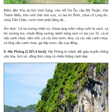
Điểm đến: Khu du lịch Vinh Sang, chợ nổi Trà Ôn, cầu Mỹ Thuận, Văn
Thánh Miếu, khu sinh thái nhà xưa, cù lao An Bình, chùa cổ Long An,
chùa Tiên Châu, vườn kinh phật bằng đá...
Ẩm thực:
Cá tai tượng chiên xù, khoai lang mắm sống cuốn lá cách, cá
lóc nướng trui, chuột đồng nướng, bánh tráng nem cù lao Lục Sĩ, cá út
nấu canh chua, nấm mối, cá cóc kho nước dừa, cá cóc nấu canh chua,
cá lăng nấu canh chua, gà hấp rượu, lẩu cua đồng...
9. Hải Phòng (1.527,4 km2):
Hải Phòng là mảnh đất giàu truyền thống
văn hóa, lịch sử, đồng thời cũng có nhiều thắng cảnh đẹp.