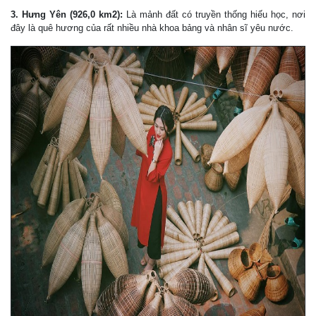
3. Hưng Yên (926,0 km2):
Là mảnh đất có truyền thống hiếu học, nơi
đây là quê hương của rất nhiều nhà khoa bảng và nhân sĩ yêu nước.