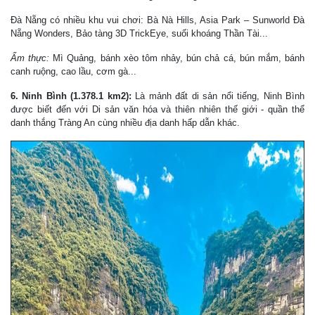
Đà Nẵng có nhiều khu vui chơi: Bà Nà Hills, Asia Park – Sunworld Đà
Nẵng Wonders, Bảo tàng 3D TrickEye, suối khoáng Thần Tài...
Ẩm thực:
Mì Quảng, bánh xèo tôm nhảy, bún chả cá, bún mắm, bánh
canh ruộng, cao lầu, cơm gà...
6. Ninh Bình (1.378.1 km2):
Là mảnh đất di sản nổi tiếng, Ninh Bình
được biết đến với Di sản văn hóa và thiên nhiên thế giới - quần thể
danh thắng Tràng An cùng nhiều địa danh hấp dẫn khác.