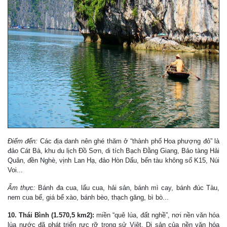
Điểm đến:
Các địa danh nên ghé thăm ở “thành phố Hoa phượng đỏ” là
đảo Cát Bà, khu du lịch Đồ Sơn, di tích Bạch Đằng Giang, Bảo tàng Hải
Quân, đền Nghè, vịnh Lan Hạ, đảo Hòn Dấu, bến tàu không số K15, Núi
Voi...
Ẩm thực:
Bánh đa cua, lẩu cua, hải sản, bánh mì cay, bánh đúc Tàu,
nem cua bể, giá bể xào, bánh bèo, thạch găng, bì bò...
10. Thái Bình (1.570,5 km2):
miền “quê lúa, đất nghề”, nơi nền văn hóa
lúa nước đã phát triển rực rỡ trong sử Việt. Di sản của nền văn hóa