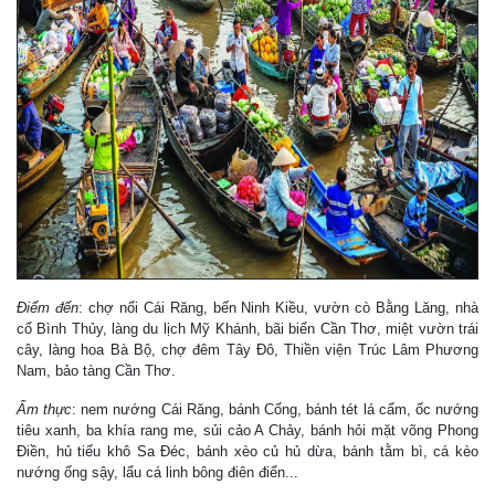
Điểm đến
: chợ nổi Cái Răng, bến Ninh Kiều, vườn cò Bằng Lăng, nhà
cổ Bình Thủy, làng du lịch Mỹ Khánh, bãi biển Cần Thơ, miệt vườn trái
cây, làng hoa Bà Bộ, chợ đêm Tây Đô, Thiền viện Trúc Lâm Phương
Nam, bảo tàng Cần Thơ.
Ẩm thực
: nem nướng Cái Răng, bánh Cống, bánh tét lá cẩm, ốc nướng
tiêu xanh, ba khía rang me, sủi cảo A Chảy, bánh hỏi mặt võng Phong
Điền, hủ tiếu khô Sa Đéc, bánh xèo củ hủ dừa, bánh tằm bì, cá kèo
nướng ống sậy, lẩu cá linh bông điên điển...