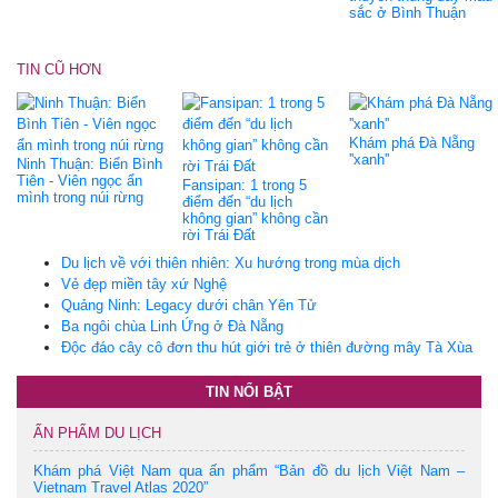
sắc ở Bình Thuận
TIN CŨ HƠN
Khám phá Đà Nẵng
''xanh''
Ninh Thuận: Biển Bình
Tiên - Viên ngọc ẩn
Fansipan: 1 trong 5
mình trong núi rừng
điểm đến “du lịch
không gian” không cần
rời Trái Đất
Du lịch về với thiên nhiên: Xu hướng trong mùa dịch
Vẻ đẹp miền tây xứ Nghệ
Quảng Ninh: Legacy dưới chân Yên Tử
Ba ngôi chùa Linh Ứng ở Đà Nẵng
Độc đáo cây cô đơn thu hút giới trẻ ở thiên đường mây Tà Xùa
TIN NỔI BẬT
ẤN PHẨM DU LỊCH
Khám phá Việt Nam qua ấn phẩm “Bản đồ du lịch Việt Nam –
Vietnam Travel Atlas 2020”