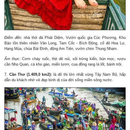
Điểm đến:
nhà thờ đá Phát Diệm, Vườn quốc gia Cúc Phương, Khu
Bảo tồn thiên nhiên Vân Long, Tam Cốc - Bích Động, cố đô Hoa Lư,
Hang Múa, chùa Bái Đính, động Am Tiên, vườn chim Thung Nham.
Ẩm thực:
Cơm cháy ruốc, thịt dê núi, xôi trứng kiến, bún mọc, rượu
cần Nho Quan, cá kho gáo, miến lươn, cua đồng rang lá lốt, bánh trôi.
7.
Cần Thơ (1.409,0 km2):
là đô thị lớn nhất vùng Tây Nam Bộ, hấp
dẫn du khách nhờ vẻ đẹp bình dị của đời sống miền sông nước.