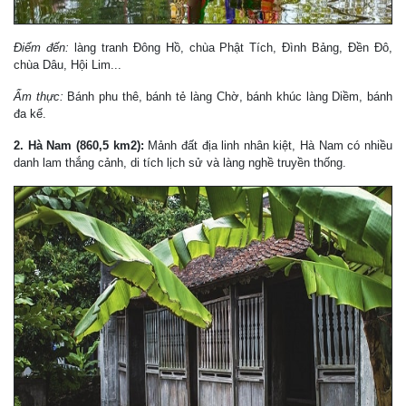
Điểm đến:
làng tranh Đông Hồ, chùa Phật Tích, Đình Bảng, Đền Đô,
chùa Dâu, Hội Lim...
Ẩm thực:
Bánh phu thê, bánh tẻ làng Chờ, bánh khúc làng Diềm, bánh
đa kế.
2. Hà Nam (860,5 km2):
Mảnh đất địa linh nhân kiệt, Hà Nam có nhiều
danh lam thắng cảnh, di tích lịch sử và làng nghề truyền thống.