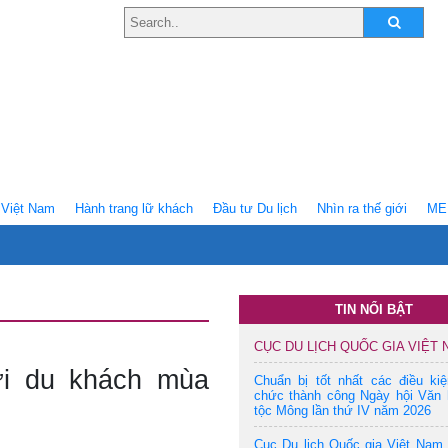
Việt Nam
Hành trang lữ khách
Ðầu tư Du lịch
Nhìn ra thế giới
ME
TIN NỔI BẬT
CỤC DU LỊCH QUỐC GIA VIỆT
ới du khách mùa
Chuẩn bị tốt nhất các điều ki
chức thành công Ngày hội Văn 
tộc Mông lần thứ IV năm 2026
Cục Du lịch Quốc gia Việt Nam