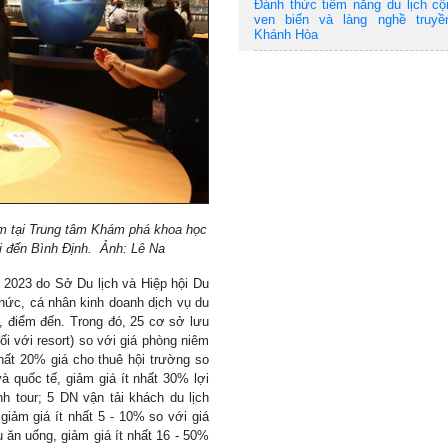
Đánh thức tiềm năng du lịch c
ven biển và làng nghề truyề
Khánh Hòa
iệm tại Trung tâm Khám phá khoa học
i đến Bình Định. Ảnh: Lê Na
 2023 do Sở Du lịch và Hiệp hội Du
chức, cá nhân kinh doanh dịch vụ du
g, điểm đến. Trong đó, 25 cơ sở lưu
ối với resort) so với giá phòng niêm
nhất 20% giá cho thuê hội trường so
à quốc tế, giảm giá ít nhất 30% lợi
h tour; 5 DN vận tải khách du lịch
giảm giá ít nhất 5 - 10% so với giá
ụ ăn uống, giảm giá ít nhất 16 - 50%