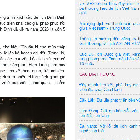
với VFS Global thúc đẩy xúc tiế
bá thương hiệu du lịch Việt Nam 
giới
ng trình kích cầu du lịch Bình Ðịnh
ục triển khai các giải pháp phục hồi
Mở rộng dịch vụ thanh toán qu
giữa Việt Nam - Trung Quốc
ình Ðịnh đã đề ra năm 2023 là đón 5
Thông tin hướng dẫn đăng ký t
Giải thưởng Du lịch ASEAN 2027
 cho biết: “Chuẩn bị cho mùa thấp
 đã lên kế hoạch chi tiết. Trong đó,
Cục Du lịch Quốc gia Việt Na
ài các tour văn hóa lịch sử còn có
ứng phong trào Toàn dân bảo vệ
Tổ quốc
 mới sáng tạo. Hiện Trung tâm này
ọc sinh về tham quan, trải nghiệm.
CÁC ĐỊA PHƯƠNG
g đưa ra nhiều chính sách giảm giá
giá vé ở các điểm tham quan… nhằm
Đẩy mạnh liên kết, phát huy giá 
viên địa chất Cao Bằng
Đắk Lắk: Dư địa phát triển bền v
Lâm Đồng: Giữ gìn bản sắc văn
tên đất, tên làng
Đà Nẵng: Mở lối du lịch xanh 
nghệ sinh thái