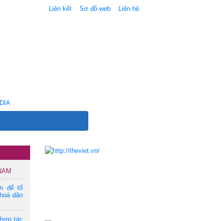
Liên kết
Sơ đồ web
Liên hệ
DIA
 NAM
ện để tổ
hoá dân
 hợp tác