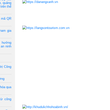
n, quảng
trên thế
a mã QR
ham gia
m hưởng
 an ninh
trị Công
ững
 hóa qua
từ công