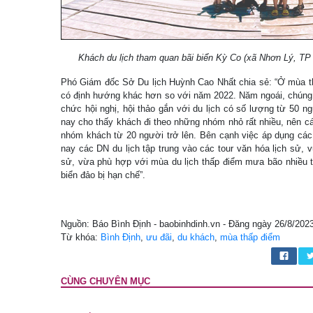
Khách du lịch tham quan bãi biển Kỳ Co (xã Nhơn Lý, 
Phó Giám đốc Sở Du lịch Huỳnh Cao Nhất chia sẻ: “Ở mùa th
có định hướng khác hơn so với năm 2022. Năm ngoái, chúng t
chức hội nghị, hội thảo gắn với du lịch có số lượng từ 50 ng
nay cho thấy khách đi theo những nhóm nhỏ rất nhiều, nên c
nhóm khách từ 20 người trở lên. Bên cạnh việc áp dụng các
nay các DN du lịch tập trung vào các tour văn hóa lịch sử, v
sử, vừa phù hợp với mùa du lịch thấp điểm mưa bão nhiều t
biển đảo bị hạn chế”.
Nguồn: Báo Bình Định - baobinhdinh.vn - Đăng ngày 26/8/202
Từ khóa:
Bình Định
,
ưu đãi
,
du khách
,
mùa thấp điểm
CÙNG CHUYÊN MỤC