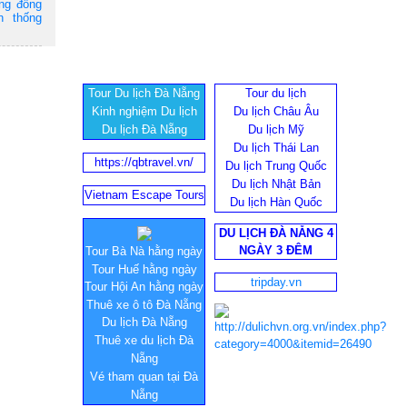
ộng đồng
n thống
Tour Du lịch Đà Nẵng
Tour du lịch
Kinh nghiệm Du lịch
Du lịch Châu Âu
Du lịch Đà Nẵng
Du lịch Mỹ
Du lịch Thái Lan
https://qbtravel.vn/
Du lịch Trung Quốc
Du lịch Nhật Bản
Vietnam Escape Tours
Du lịch Hàn Quốc
DU LỊCH ĐÀ NẴNG 4
NGÀY 3 ĐÊM
Tour Bà Nà hằng ngày
Tour Huế hằng ngày
tripday.vn
Tour Hội An hằng ngày
Thuê xe ô tô Đà Nẵng
Du lịch Đà Nẵng
Thuê xe du lịch Đà
Nẵng
Vé tham quan tại Đà
Nẵng