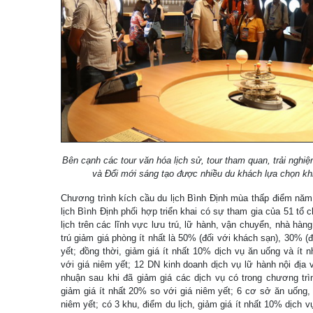
Bên cạnh các tour văn hóa lịch sử, tour tham quan, trải ngh
và Đổi mới sáng tạo được nhiều du khách lựa chọn kh
Chương trình kích cầu du lịch Bình Định mùa thấp điểm năm
lịch Bình Định phối hợp triển khai có sự tham gia của 51 tổ 
lịch trên các lĩnh vực lưu trú, lữ hành, vận chuyển, nhà hàn
trú giảm giá phòng ít nhất là 50% (đối với khách sạn), 30% (đ
yết; đồng thời, giảm giá ít nhất 10% dịch vụ ăn uống và ít 
với giá niêm yết; 12 DN kinh doanh dịch vụ lữ hành nội địa v
nhuận sau khi đã giảm giá các dịch vụ có trong chương trìn
giảm giá ít nhất 20% so với giá niêm yết; 6 cơ sở ăn uống, 
niêm yết; có 3 khu, điểm du lịch, giảm giá ít nhất 10% dịch v