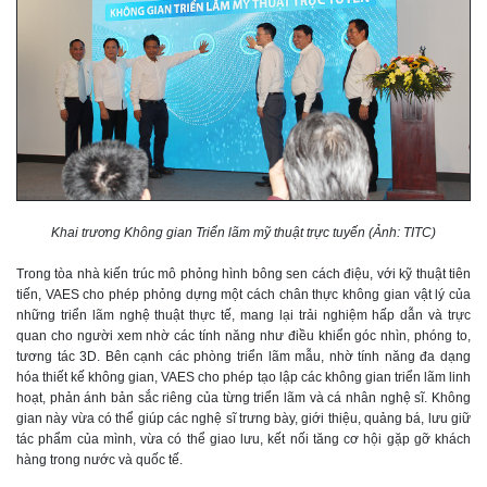
Khai trương Không gian Triển lãm mỹ thuật trực tuyến (Ảnh: TITC)
Trong tòa nhà kiến trúc mô phỏng hình bông sen cách điệu, với kỹ thuật tiên
tiến, VAES cho phép phỏng dựng một cách chân thực không gian vật lý của
những triển lãm nghệ thuật thực tế, mang lại trải nghiệm hấp dẫn và trực
quan cho người xem nhờ các tính năng như điều khiển góc nhìn, phóng to,
tương tác 3D. Bên cạnh các phòng triển lãm mẫu, nhờ tính năng đa dạng
hóa thiết kế không gian, VAES cho phép tạo lập các không gian triển lãm linh
hoạt, phản ánh bản sắc riêng của từng triển lãm và cá nhân nghệ sĩ. Không
gian này vừa có thể giúp các nghệ sĩ trưng bày, giới thiệu, quảng bá, lưu giữ
tác phẩm của mình, vừa có thể giao lưu, kết nối tăng cơ hội gặp gỡ khách
hàng trong nước và quốc tế.