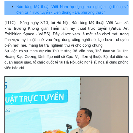
Bảo tàng Mỹ thuật Việt Nam áp dụng thử nghiệm hệ thống vé
điện tử “Trực tuyến - Liên thông - Đa phương thức”
(TITC) - Sáng ngày 3/10, tại Hà Nội, Bảo tàng Mỹ thuật Việt Nam đã
khai trương Không gian Triển lãm mỹ thuật trực tuyến (Virtual Art
Exhibition Space - VAES). Đây được xem là một sân chơi mới trong
lĩnh vực mỹ thuật nhờ vào ứng dụng công nghệ số, tạo bước chuyển
biến mới mẻ, mang lại trải nghiệm thú vị cho công chúng.
Sự kiện có sự tham dự của Thứ trưởng Bộ Văn hóa, Thể thao và Du lịch
Hoàng Đạo Cương, lãnh đạo một số Cục, Vụ, đơn vị thuộc Bộ, đại diện cơ
quan ngoại giao, tổ chức quốc tế tại Hà Nội, các nghệ sĩ, họa sĩ cùng phóng
viên báo chí.