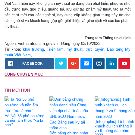
Việt Nam hiện nay, không gian mỹ thuật ảo đang dần phát triển, phục vụ nhu
cầu trưng bày, giới thiệu, quảng bá, lưu giữ tác phẩm mỹ thuật, tạo ra một
sân chơi mới cho các nghệ sĩ, hay cung cấp không gian trưng bày ảo cho
các nghệ sĩ và khách hàng gặp gỡ, giới thiệu và giao dịch về các tác phẩm
mỹ thuật.
Trung tâm Thông tin du lịch
Nguồn: vietnamtourism.gov.vn - Đăng ngày 03/10/2023
Từ khóa:
khai trương
,
Triển lãm
,
mỹ thuật
,
trực tuyến
,
Bảo tàng Mỹ
thuật Việt Nam
,
FACEBOOK
CÙNG CHUYÊN MỤC
TIN MỚI HƠN
Hà Nội 36 phố phường
và nền ẩm thực “xa là
[Infographic] Tình hình
nhớ”
khách du lịch tháng 9
và 9 tháng đầu năm
Đón bằng chứng nhận