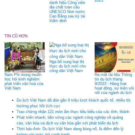
2023
danh hiệu Công viên
địa chất toàn cầu
UNESCO Non nước
Cao Bằng sau kỳ tái
thẩm định
TIN CŨ HƠN
Nga bổ sung loại thị
thực du lịch mới cho
công dân Việt Nam
Nam Phi mong muốn
Ra mắt tài liệu Thông
học hỏi kinh nghiệm
tin du lịch tháng
phát triển văn hoá của
9/2023 - Hàng loạt
Việt Nam
hoạt động, sự kiện sôi
nổi của ngành du lịch
Du lịch Việt Nam đã đón gần 9 triệu lượt khách quốc tế, nhiều thị
trường phục hồi tích cực
Trao chứng nhận 121 món ẩm thực tiêu biểu của các tỉnh, thành
Phát triển nhanh, bền vững các ngành công nghiệp về quảng
cáo, văn hóa và dịch vụ văn hóa gắn với phát triển du lịch
Thời báo Anh: Du lịch Việt Nam đang bùng nổ, là điểm đến lý
tưởng với mức giá cạnh tranh