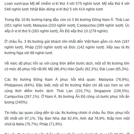
Loan vượt qua Mỹ để chiếm vị trí thứ 3 với 575 nghìn lượt. Mỹ xếp thứ 4 với
548 nghìn lượt. Nhật Bản đứng vị trí thứ 5 với 414 nghìn lượt.
Trong tốp 10 thị trường hàng đầu còn có 3 thị trường Đông Nam Á: Thái Lan
(351 nghìn lượt); Malaysia (333 nghìn lượt); Campuchia (289 nghìn lượt). Úc
xếp ở vị trí thứ 9 (283 nghìn lượt); Ấn Độ xếp thứ 10 (278 nghìn).
Ở châu Âu, 3 thị trường gửi khách lớn nhất đến Việt Nam gồm có: Anh (187
nghìn lượt), Pháp (155 nghìn lượt) và Đức (142 nghìn lượt). Xếp sau là thị
trường Nga với 88 nghìn lượt.
Về mức độ phục hồi so với cùng thời điểm trước dịch, một số thị trường lớn
có mức độ phục hồi rất tốt: Mỹ (96,4%) Hàn Quốc (82,3%), Đài Loan (85,3%).
Các thị trường Đông Nam Á phục hồi khả quan: Malaysia (76,9%),
Philippines (84%). Đặc biệt, một số thị trường thậm chí đã cao hơn so với
cùng thời điểm trước dịch: Thái Lan (101,7%); Singapore (106,5%);
Campuchia (267,1%). Ở Nam Á, thị trường Ấn Độ cũng có bước phục hồi ấn
tượng (240%).
Tín hiệu lạc quan cũng đến từ các thị trường chính ở châu Âu: Đức phục hồi
tốt nhất với 87,1%; Tây Ban Nha đạt 82,4%; Anh đạt 78,9%; thấp hơn một
chút là Italia (76,7%); Pháp (71,9%).