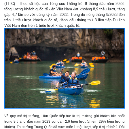
(TITC) - Theo số liệu của Tổng cục Thống kê, 9 tháng đầu năm 2023,
tổng lượng khách quốc tế đến Việt Nam đạt khoảng 8,9 triệu lượt, tăng
gấp 4,7 lần so với cùng kỳ năm 2022. Trong đó riêng tháng 9/2023 đón
trên 1 triệu lượt khách quốc tế, đánh dấu tháng thứ 3 liên tiếp Du lịch
Việt Nam đón trên 1 triệu lượt khách quốc tế.
Về quy mô thị trường, Hàn Quốc tiếp tục là thị trường gửi khách lớn nhất
trong 9 tháng đầu năm 2023 với gần 2,6 triệu lượt (chiếm 29% tổng lượng
khách). Thị trường Trung Quốc đã vượt mốc 1 triệu lượt, xếp ở vị trí thứ 2. Đài