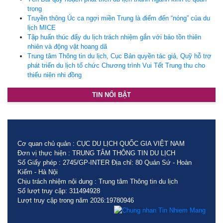
trọng
Truyền thông Úc ca ngợi miền Trung là điểm đến “nóng” của du
lịch MICE
Tập huấn thúc đẩy du lịch trách nhiệm gắn với bảo tồn thiên
nhiên và động vật hoang dã
Trung tâm Thông tin du lịch, Cục Bản quyền tác giả, Quỹ hỗ trợ
phát triển du lịch tổ chức Chương trình Vui Tết Trung thu cho
thiếu niên nhi đồng
TIN NỔI BẬT
Cơ quan chủ quản : CỤC DU LỊCH QUỐC GIA VIỆT NAM
Đơn vị thực hiện : TRUNG TÂM THÔNG TIN DU LỊCH
Số Giấy phép : 2745/GP-INTER Địa chỉ: 80 Quán Sứ - Hoàn
Kiếm - Hà Nội
Chịu trách nhiệm nội dung : Trung tâm Thông tin du lịch
Số lượt truy cập: 311494928
Lượt truy cập trong năm 2026:19780946