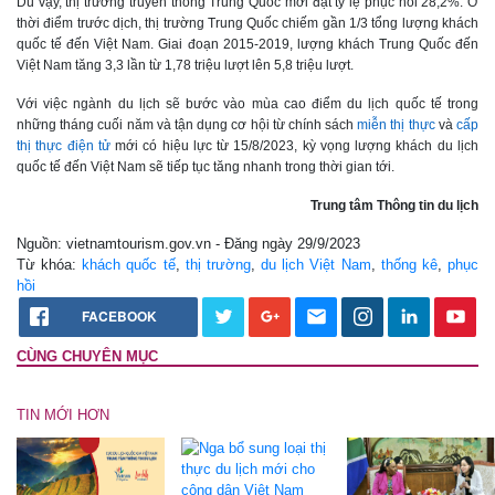
Dù vậy, thị trường truyền thống Trung Quốc mới đạt tỷ lệ phục hồi 28,2%. Ở
thời điểm trước dịch, thị trường Trung Quốc chiếm gần 1/3 tổng lượng khách
quốc tế đến Việt Nam. Giai đoạn 2015-2019, lượng khách Trung Quốc đến
Việt Nam tăng 3,3 lần từ 1,78 triệu lượt lên 5,8 triệu lượt.
Với việc ngành du lịch sẽ bước vào mùa cao điểm du lịch quốc tế trong
những tháng cuối năm và tận dụng cơ hội từ chính sách
miễn thị thực
và
cấp
thị thực điện tử
mới có hiệu lực từ 15/8/2023, kỳ vọng lượng khách du lịch
quốc tế đến Việt Nam sẽ tiếp tục tăng nhanh trong thời gian tới.
Trung tâm Thông tin du lịch
Nguồn: vietnamtourism.gov.vn - Đăng ngày 29/9/2023
Từ khóa:
khách quốc tế
,
thị trường
,
du lịch Việt Nam
,
thống kê
,
phục
hồi
FACEBOOK
CÙNG CHUYÊN MỤC
TIN MỚI HƠN