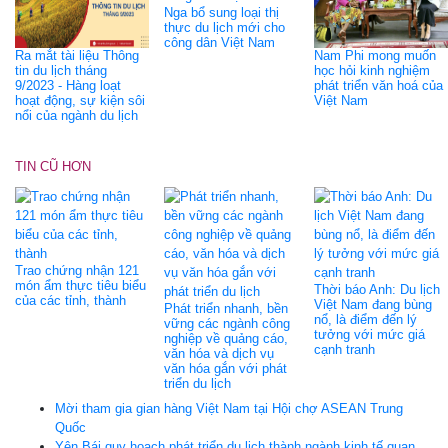
Nga bổ sung loại thị
thực du lịch mới cho
công dân Việt Nam
Ra mắt tài liệu Thông
Nam Phi mong muốn
tin du lịch tháng
học hỏi kinh nghiệm
9/2023 - Hàng loạt
phát triển văn hoá của
hoạt động, sự kiện sôi
Việt Nam
nổi của ngành du lịch
TIN CŨ HƠN
Trao chứng nhận 121
món ẩm thực tiêu biểu
Thời báo Anh: Du lịch
của các tỉnh, thành
Việt Nam đang bùng
Phát triển nhanh, bền
nổ, là điểm đến lý
vững các ngành công
tưởng với mức giá
nghiệp về quảng cáo,
cạnh tranh
văn hóa và dịch vụ
văn hóa gắn với phát
triển du lịch
Mời tham gia gian hàng Việt Nam tại Hội chợ ASEAN Trung
Quốc
Yên Bái quy hoạch phát triển du lịch thành ngành kinh tế quan