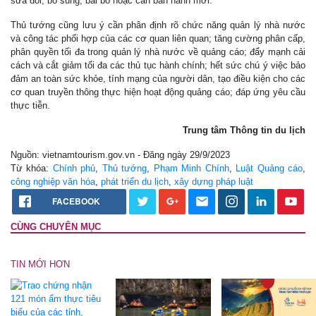
sửa đổi, bổ sung, bãi bỏ hoặc cần ban hành mới.
Thủ tướng cũng lưu ý cần phân định rõ chức năng quản lý nhà nước
và công tác phối hợp của các cơ quan liên quan; tăng cường phân cấp,
phân quyền tối đa trong quản lý nhà nước về quảng cáo; đẩy mạnh cải
cách và cắt giảm tối đa các thủ tục hành chính; hết sức chú ý việc bảo
đảm an toàn sức khỏe, tính mạng của người dân, tạo điều kiện cho các
cơ quan truyền thông thực hiện hoạt động quảng cáo; đáp ứng yêu cầu
thực tiễn.
Trung tâm Thông tin du lịch
Nguồn: vietnamtourism.gov.vn - Đăng ngày 29/9/2023
Từ khóa:
Chính phủ
,
Thủ tướng
,
Phạm Minh Chính
,
Luật Quảng cáo
,
công nghiệp văn hóa
,
phát triển du lịch
,
xây dựng pháp luật
FACEBOOK
CÙNG CHUYÊN MỤC
TIN MỚI HƠN