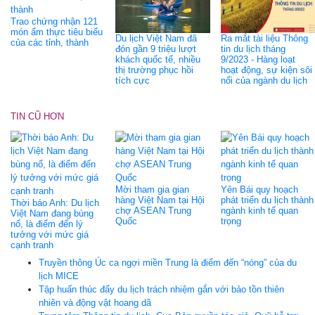
Trao chứng nhận 121
món ẩm thực tiêu biểu
Du lịch Việt Nam đã
Ra mắt tài liệu Thông
của các tỉnh, thành
đón gần 9 triệu lượt
tin du lịch tháng
khách quốc tế, nhiều
9/2023 - Hàng loạt
thị trường phục hồi
hoạt động, sự kiện sôi
tích cực
nổi của ngành du lịch
TIN CŨ HƠN
Mời tham gia gian
Yên Bái quy hoạch
hàng Việt Nam tại Hội
phát triển du lịch thành
Thời báo Anh: Du lịch
chợ ASEAN Trung
ngành kinh tế quan
Việt Nam đang bùng
Quốc
trọng
nổ, là điểm đến lý
tưởng với mức giá
cạnh tranh
Truyền thông Úc ca ngợi miền Trung là điểm đến “nóng” của du
lịch MICE
Tập huấn thúc đẩy du lịch trách nhiệm gắn với bảo tồn thiên
nhiên và động vật hoang dã