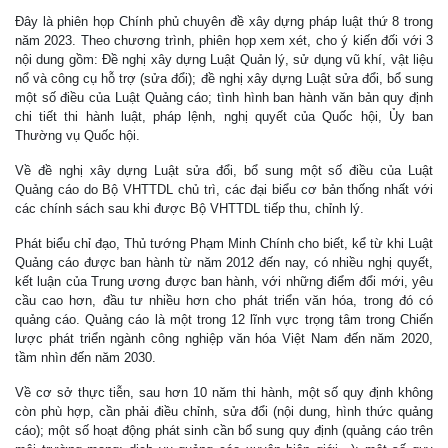
Đây là phiên họp Chính phủ chuyên đề xây dựng pháp luật thứ 8 trong
năm 2023. Theo chương trình, phiên họp xem xét, cho ý kiến đối với 3
nội dung gồm: Đề nghị xây dựng Luật Quản lý, sử dụng vũ khí, vật liệu
nổ và công cụ hỗ trợ (sửa đổi); đề nghị xây dựng Luật sửa đổi, bổ sung
một số điều của Luật Quảng cáo; tình hình ban hành văn bản quy định
chi tiết thi hành luật, pháp lệnh, nghị quyết của Quốc hội, Ủy ban
Thường vụ Quốc hội.
Về đề nghị xây dựng Luật sửa đổi, bổ sung một số điều của Luật
Quảng cáo do Bộ VHTTDL chủ trì, các đại biểu cơ bản thống nhất với
các chính sách sau khi được Bộ VHTTDL tiếp thu, chỉnh lý.
Phát biểu chỉ đạo, Thủ tướng Phạm Minh Chính cho biết, kể từ khi Luật
Quảng cáo được ban hành từ năm 2012 đến nay, có nhiều nghị quyết,
kết luận của Trung ương được ban hành, với những điểm đổi mới, yêu
cầu cao hơn, đầu tư nhiều hơn cho phát triển văn hóa, trong đó có
quảng cáo. Quảng cáo là một trong 12 lĩnh vực trọng tâm trong Chiến
lược phát triển ngành công nghiệp văn hóa Việt Nam đến năm 2020,
tầm nhìn đến năm 2030.
Về cơ sở thực tiễn, sau hơn 10 năm thi hành, một số quy định không
còn phù hợp, cần phải điều chỉnh, sửa đổi (nội dung, hình thức quảng
cáo); một số hoạt động phát sinh cần bổ sung quy định (quảng cáo trên