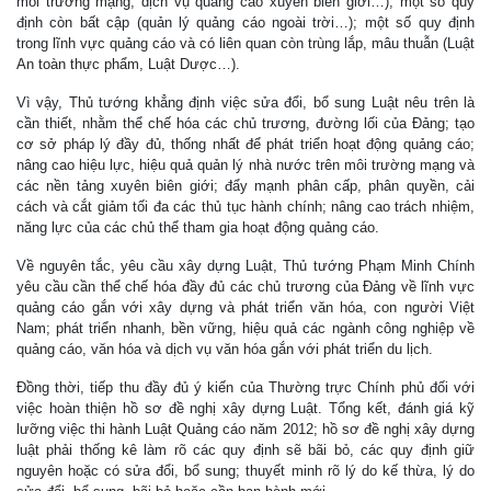
môi trường mạng; dịch vụ quảng cáo xuyên biên giới…); một số quy
định còn bất cập (quản lý quảng cáo ngoài trời…); một số quy định
trong lĩnh vực quảng cáo và có liên quan còn trùng lắp, mâu thuẫn (Luật
An toàn thực phẩm, Luật Dược…).
Vì vậy, Thủ tướng khẳng định việc sửa đổi, bổ sung Luật nêu trên là
cần thiết, nhằm thể chế hóa các chủ trương, đường lối của Đảng; tạo
cơ sở pháp lý đầy đủ, thống nhất để phát triển hoạt động quảng cáo;
nâng cao hiệu lực, hiệu quả quản lý nhà nước trên môi trường mạng và
các nền tảng xuyên biên giới; đẩy mạnh phân cấp, phân quyền, cải
cách và cắt giảm tối đa các thủ tục hành chính; nâng cao trách nhiệm,
năng lực của các chủ thể tham gia hoạt động quảng cáo.
Về nguyên tắc, yêu cầu xây dựng Luật, Thủ tướng Phạm Minh Chính
yêu cầu cần thể chế hóa đầy đủ các chủ trương của Đảng về lĩnh vực
quảng cáo gắn với xây dựng và phát triển văn hóa, con người Việt
Nam; phát triển nhanh, bền vững, hiệu quả các ngành công nghiệp về
quảng cáo, văn hóa và dịch vụ văn hóa gắn với phát triển du lịch.
Đồng thời, tiếp thu đầy đủ ý kiến của Thường trực Chính phủ đối với
việc hoàn thiện hồ sơ đề nghị xây dựng Luật. Tổng kết, đánh giá kỹ
lưỡng việc thi hành Luật Quảng cáo năm 2012; hồ sơ đề nghị xây dựng
luật phải thống kê làm rõ các quy định sẽ bãi bỏ, các quy định giữ
nguyên hoặc có sửa đổi, bổ sung; thuyết minh rõ lý do kế thừa, lý do