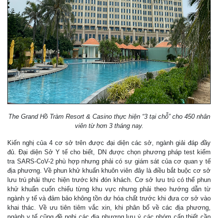
The Grand Hồ Tràm Resort & Casino thực hiện “3 tại chỗ” cho 450 nhân
viên từ hơn 3 tháng nay.
Kiến nghị của 4 cơ sở trên được đại diện các sở, ngành giải đáp đầy
đủ. Đại diện Sở Y tế cho biết, DN được chọn phương pháp test kiểm
tra SARS-CoV-2 phù hợp nhưng phải có sự giám sát của cơ quan y tế
địa phương. Về phun khử khuẩn khuôn viên đây là điều bắt buộc cơ sở
lưu trú phải thực hiện trước khi đón khách. Cơ sở lưu trú có thể phun
khử khuẩn cuốn chiếu từng khu vực nhưng phải theo hướng dẫn từ
ngành y tế và đảm bảo không tồn dư hóa chất trước khi đưa cơ sở vào
khai thác. Về ưu tiên tiêm vắc xin, khi phân bổ về các địa phương,
ngành y tế cũng đề nghị các địa phương lưu ý các nhóm cấp thiết cần