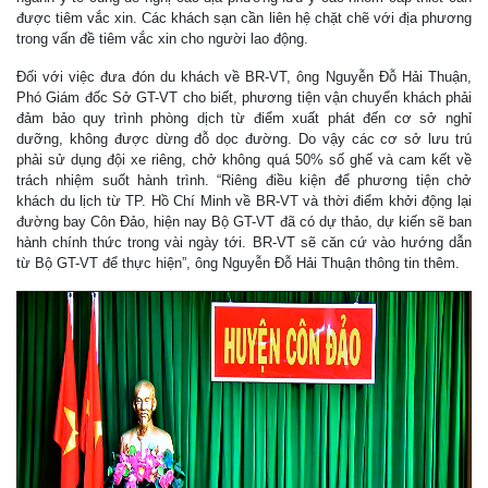
được tiêm vắc xin. Các khách sạn cần liên hệ chặt chẽ với địa phương
trong vấn đề tiêm vắc xin cho người lao động.
Đối với việc đưa đón du khách về BR-VT, ông Nguyễn Đỗ Hải Thuận,
Phó Giám đốc Sở GT-VT cho biết, phương tiện vận chuyển khách phải
đảm bảo quy trình phòng dịch từ điểm xuất phát đến cơ sở nghỉ
dưỡng, không được dừng đỗ dọc đường. Do vậy các cơ sở lưu trú
phải sử dụng đội xe riêng, chở không quá 50% số ghế và cam kết về
trách nhiệm suốt hành trình. “Riêng điều kiện để phương tiện chở
khách du lịch từ TP. Hồ Chí Minh về BR-VT và thời điểm khởi động lại
đường bay Côn Đảo, hiện nay Bộ GT-VT đã có dự thảo, dự kiến sẽ ban
hành chính thức trong vài ngày tới. BR-VT sẽ căn cứ vào hướng dẫn
từ Bộ GT-VT để thực hiện”, ông Nguyễn Đỗ Hải Thuận thông tin thêm.