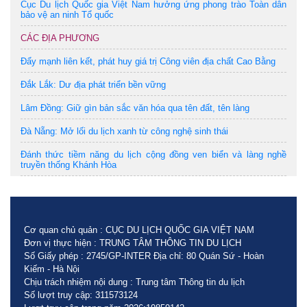
Cục Du lịch Quốc gia Việt Nam hưởng ứng phong trào Toàn dân
bảo vệ an ninh Tổ quốc
CÁC ĐỊA PHƯƠNG
Đẩy mạnh liên kết, phát huy giá trị Công viên địa chất Cao Bằng
Đắk Lắk: Dư địa phát triển bền vững
Lâm Đồng: Giữ gìn bản sắc văn hóa qua tên đất, tên làng
Đà Nẵng: Mở lối du lịch xanh từ công nghệ sinh thái
Đánh thức tiềm năng du lịch cộng đồng ven biển và làng nghề
truyền thống Khánh Hòa
Cơ quan chủ quản : CỤC DU LỊCH QUỐC GIA VIỆT NAM
Đơn vị thực hiện : TRUNG TÂM THÔNG TIN DU LỊCH
Số Giấy phép : 2745/GP-INTER Địa chỉ: 80 Quán Sứ - Hoàn
Kiếm - Hà Nội
Chịu trách nhiệm nội dung : Trung tâm Thông tin du lịch
Số lượt truy cập: 311573124