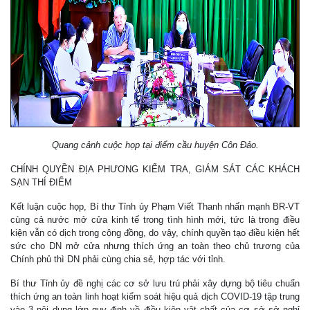
Quang cảnh cuộc họp tại điểm cầu huyện Côn Đảo.
CHÍNH QUYỀN ĐỊA PHƯƠNG KIỂM TRA, GIÁM SÁT CÁC KHÁCH
SẠN THÍ ĐIỂM
Kết luận cuộc họp, Bí thư Tỉnh ủy Phạm Viết Thanh nhấn mạnh BR-VT
cùng cả nước mở cửa kinh tế trong tình hình mới, tức là trong điều
kiện vẫn có dịch trong cộng đồng, do vậy, chính quyền tạo điều kiện hết
sức cho DN mở cửa nhưng thích ứng an toàn theo chủ trương của
Chính phủ thì DN phải cùng chia sẻ, hợp tác với tỉnh.
Bí thư Tỉnh ủy đề nghị các cơ sở lưu trú phải xây dựng bộ tiêu chuẩn
thích ứng an toàn linh hoạt kiểm soát hiệu quả dịch COVID-19 tập trung
vào 3 nội dung lớn quy định về điều kiện vật chất của cơ sở sở nghỉ