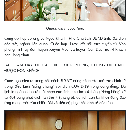
Quang cảnh cuộc họp.
Cùng dự họp có ông Lê Ngọc Khánh, Phó Chủ tịch UBND tỉnh; đại diện
các sở, ngành liên quan. Cuộc họp được kết nối trực tuyến từ Văn
phòng Tỉnh ủy đến huyện Xuyên Mộc và huyện Côn Đảo, nơi 4 khách
sạn đóng chân.
BẢO ĐẢM ĐẦY ĐỦ CÁC ĐIỀU KIỆN PHÒNG, CHỐNG DỊCH MỚI
ĐƯỢC ĐÓN KHÁCH
Cuộc họp diễn ra trong bối cảnh BR-VT cùng cả nước mở cửa kinh tế
trong điều kiện “sống chung” với dịch COVID-19 trong cộng đồng. Du
lịch là ngành kinh tế mũi nhọn của tỉnh, sau hơn 4 tháng “đóng băng” kể
từ đợt bùng phát dịch lần thứ 4 (tháng 5), du lịch cần tái khởi động đáp
ứng mong mỏi của nhiều DN và tiến độ phục hồi kinh tế của tỉnh.