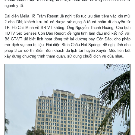
ngành y tế.
Đại diện Melia Hồ Tràm Resort đề nghị tiếp tục ưu tiên tiêm vắc xin mũi
2 cho DN; khách lưu trú có được sử dụng ô tô cá nhân di chuyển từ
TP. Hồ Chí Minh về BR-VT không. Ông Nguyễn Thanh Hoàng, Chủ tịch
HĐTV Six Senses Côn Đảo Resort đề nghị tỉnh làm đầu mối kết nối với
Bộ GT-VT để biết lịch hoạt động trở lại đường bay Côn Đảo; cho phép
mở dịch vụ spa trị liệu. Đại diện Bình Châu Hot Springs đề nghị tỉnh cho
phép 3 cơ sở thí điểm đón khách du lịch tại huyện Xuyên Mộc liên kết
xây dựng chương trình tham quan, sử dụng chuỗi dịch vụ của nhau.