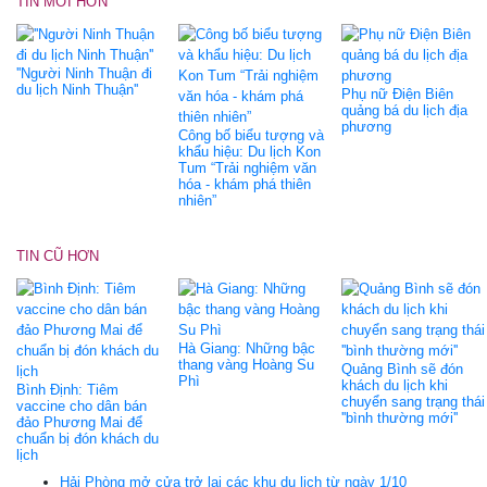
TIN MỚI HƠN
''Người Ninh Thuận đi
du lịch Ninh Thuận''
Phụ nữ Điện Biên
quảng bá du lịch địa
phương
Công bố biểu tượng và
khẩu hiệu: Du lịch Kon
Tum “Trải nghiệm văn
hóa - khám phá thiên
nhiên”
TIN CŨ HƠN
Hà Giang: Những bậc
thang vàng Hoàng Su
Quảng Bình sẽ đón
Phì
khách du lịch khi
Bình Định: Tiêm
chuyển sang trạng thái
vaccine cho dân bán
''bình thường mới''
đảo Phương Mai để
chuẩn bị đón khách du
lịch
Hải Phòng mở cửa trở lại các khu du lịch từ ngày 1/10