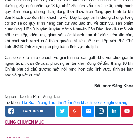
dưỡng, đội ngũ nhân sự “3 tại chỗ” đã tiêm vắc xin 2 mũi, chấp hành
quy định phòng chống dịch, đồng thời thực hiện đúng quy trình từ khi
đón khách vào đến khi khách ra về. Đây là quy trình khung chung, từng
cơ sở sẽ có quy trình riêng căn cứ vào đặc thù về dịch vụ, sản phẩm
cung ứng. UBND huyện Xuyên Mộc và huyện Côn Đảo làm đầu mối kết
nối trực tiếp, kiểm tra, giám sát các khách sạn thí điểm trên địa bàn,
khi phát sinh vượt quá thẩm quyền thì liên hệ trực tiếp với Phó Chủ
tịch UBND tỉnh được giao phụ trách lĩnh vực du lịch.
Các cơ sở lưu trú có dịch vụ giải trí như sân golf, khu vui chơi giải trí
ngoài trời… cần đề xuất phương án tái khởi động để đầu tháng 10 khi
Chính phủ có chủ trương mới nới rộng hơn các lĩnh vực, tỉnh sẽ bàn
bạc và quyết cụ thể.
Bài, ảnh: Đăng Khoa
Nguồn: Báo Bà Rịa - Vũng Tàu
Từ khóa:
Bà Rịa - Vũng Tàu
,
thí điểm đón khách
,
cơ sở nghỉ dưỡng
FACEBOOK
CÙNG CHUYÊN MỤC