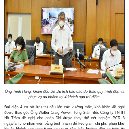
Ông Trịnh Hàng, Giám đốc Sở Du lịch báo cáo dự thảo quy trình đón và
phục vụ du khách tại 4 khách sạn thí điểm.
Đại diện 4 cơ sở lưu trú nêu lên các vướng mắc, khó khăn đề nghị
được tháo gỡ. Ông Walter Craig Power, Tổng Giám đốc Công ty TNHH
Hồ Tràm đề nghị cho phép DN được thay thế xét nghiệm PCR 3
ngày/lần cho nhân viên bằng test nhanh để kéo giảm chi phí; phun khử
khuẩn khách sạn theo từng khu vực đảm bảo hướng dẫn an toàn từ