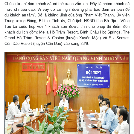
Chúng ta chỉ đón khách đã có thẻ xanh vắc xin. Đây là nhóm khách có
mức chi tiêu cao. Vì vậy cơ cở nghỉ dưỡng phải bảo đảm an toàn để
du khách an tâm”. Đó là khẳng định của ông Phạm Viết Thanh, Ủy viên
Trung ương Đảng, Bí thư Tỉnh ủy, Chủ tịch HĐND tỉnh Bà Rịa - Vũng
Tàu tại cuộc họp với 4 khách sạn được tỉnh cho phép thí điểm đón
khách du lịch gồm: Melia Hồ Tràm Resort, Bình Châu Hot Springs, The
Grand Hồ Tràm Resort & Casino (huyện Xuyên Mộc) và Six Senses
Côn Đảo Resort (huyện Côn Đảo) vào sáng 28/9.