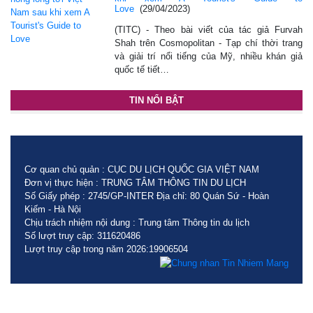
Love
(29/04/2023)
(TITC) - Theo bài viết của tác giả Furvah
Shah trên Cosmopolitan - Tạp chí thời trang
và giải trí nổi tiếng của Mỹ, nhiều khán giả
quốc tế tiết…
TIN NỔI BẬT
Cơ quan chủ quản : CỤC DU LỊCH QUỐC GIA VIỆT NAM
Đơn vị thực hiện : TRUNG TÂM THÔNG TIN DU LỊCH
Số Giấy phép : 2745/GP-INTER Địa chỉ: 80 Quán Sứ - Hoàn
Kiếm - Hà Nội
Chịu trách nhiệm nội dung : Trung tâm Thông tin du lịch
Số lượt truy cập: 311620486
Lượt truy cập trong năm 2026:19906504