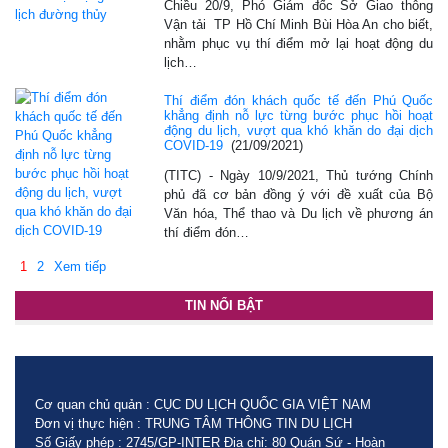
Chiều 20/9, Phó Giám đốc Sở Giao thông
Vận tải TP Hồ Chí Minh Bùi Hòa An cho biết,
nhằm phục vụ thí điểm mở lại hoạt động du
lịch…
Thí điểm đón khách quốc tế đến Phú Quốc
khẳng định nỗ lực từng bước phục hồi hoạt
động du lịch, vượt qua khó khăn do đại dịch
COVID-19
(21/09/2021)
(TITC) - Ngày 10/9/2021, Thủ tướng Chính
phủ đã cơ bản đồng ý với đề xuất của Bộ
Văn hóa, Thể thao và Du lịch về phương án
thí điểm đón…
1
2
Xem tiếp
TIN NỔI BẬT
Cơ quan chủ quản : CỤC DU LỊCH QUỐC GIA VIỆT NAM
Đơn vị thực hiện : TRUNG TÂM THÔNG TIN DU LỊCH
Số Giấy phép : 2745/GP-INTER Địa chỉ: 80 Quán Sứ - Hoàn