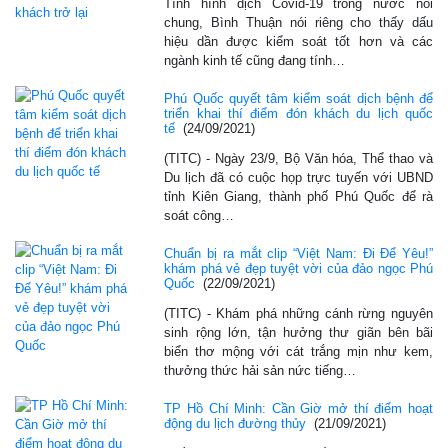
Tình hình dịch Covid-19 trong nước nói
chung, Bình Thuận nói riêng cho thấy dấu
hiệu dần được kiểm soát tốt hơn và các
ngành kinh tế cũng đang tính…
Phú Quốc quyết tâm kiểm soát dịch bệnh để
triển khai thí điểm đón khách du lịch quốc
tế
(24/09/2021)
(TITC) - Ngày 23/9, Bộ Văn hóa, Thể thao và
Du lịch đã có cuộc họp trực tuyến với UBND
tỉnh Kiên Giang, thành phố Phú Quốc để rà
soát công…
Chuẩn bị ra mắt clip “Việt Nam: Đi Để Yêu!”
khám phá vẻ đẹp tuyệt vời của đảo ngọc Phú
Quốc
(22/09/2021)
(TITC) - Khám phá những cánh rừng nguyên
sinh rộng lớn, tận hưởng thư giãn bên bãi
biển thơ mộng với cát trắng mịn như kem,
thưởng thức hải sản nức tiếng…
TP Hồ Chí Minh: Cần Giờ mở thí điểm hoạt
động du lịch đường thủy
(21/09/2021)