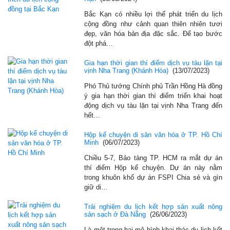
Bắc Kạn có nhiều lợi thế phát triển du lịch
cộng đồng như cảnh quan thiên nhiên tươi
đẹp, văn hóa bản địa đặc sắc. Để tạo bước
đột phá…
Gia hạn thời gian thí điểm dịch vụ tàu lặn tại
vịnh Nha Trang (Khánh Hòa)
(13/07/2023)
Phó Thủ tướng Chính phủ Trần Hồng Hà đồng
ý gia hạn thời gian thí điểm triển khai hoạt
động dịch vụ tàu lặn tại vịnh Nha Trang đến
hết…
Hộp kể chuyện di sản văn hóa ở TP. Hồ Chí
Minh
(06/07/2023)
Chiều 5-7, Bảo tàng TP. HCM ra mắt dự án
thí điểm Hộp kể chuyện. Dự án này nằm
trong khuôn khổ dự án FSPI Chia sẻ và gìn
giữ di…
Trải nghiệm du lịch kết hợp sản xuất nông
sản sạch ở Đà Nẵng
(26/06/2023)
Là một trong hai mô hình khai thác du lịch kết