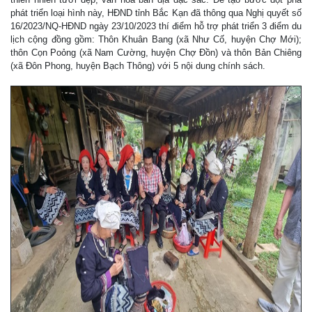
phát triển loại hình này, HĐND tỉnh Bắc Kạn đã thông qua Nghị quyết số
16/2023/NQ-HĐND ngày 23/10/2023 thí điểm hỗ trợ phát triển 3 điểm du
lịch cộng đồng gồm: Thôn Khuân Bang (xã Như Cố, huyện Chợ Mới);
thôn Cọn Poỏng (xã Nam Cường, huyện Chợ Đồn) và thôn Bản Chiêng
(xã Đôn Phong, huyện Bạch Thông) với 5 nội dung chính sách.