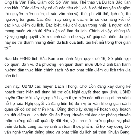
Ông Hà Văn Tiến, Giám đốc Sở Văn hóa, Thể thao và Du lịch Bắc Kạn
cho biết: “Các điểm này có đủ các tiêu chí, đó là có tài nguyên tốt gồm
tài nguyên thiên nhiên, di sản văn hóa vật thể, phi vật thể, lịch sử, tín
ngưỡng tôn giáo. Các điểm này cũng ở các vị trí có khả năng kết nối
các khu, điểm du lịch. Đặc biệt, tiêu chí quan trọng nhất là người dân
mong muốn và có đủ điều kiện để làm du lịch. Chính vì vậy, chúng tôi
kỳ vọng nghị quyết với 5 chính sách như vậy sẽ giúp các điểm du lịch
này sẽ trở thành những điểm du lịch của tỉnh, tạo kết nối trong thời gian
tới”.
Sau khi HĐND tỉnh Bắc Kạn ban hành Nghị quyết số 16, Sở phối hợp
cơ quan, đơn vị, địa phương liên quan tham mưu UBND tỉnh ban hành
hướng dẫn thực hiện chính sách hỗ trợ phát triển điểm du lịch trên địa
bàn tỉnh.
Đến nay, UBND các huyện Bạch Thông, Chợ Đồn đang xây dựng kế
hoạch thực hiện nội dung hỗ trợ của Nghị quyết theo quy định. UBND
huyện Chợ Mới xây dựng kế hoạch thực hiện các nội dung chính sách
hỗ trợ của Nghị quyết và đang liên hệ đơn vị tư vấn không gian cảnh
quan để có cơ sở triển khai. Đồng thời xây dựng kế hoạch quy hoạch
chi tiết điểm du lịch thôn Khuân Bang. Huyện chỉ đạo các phòng chuyên
môn hướng dẫn xã quản lý đất đai, vệ sinh môi trường phục vụ phát
triển du lịch, công tác vệ sinh an toàn thực phẩm, hỗ trợ xây dựng Đội
văn nghệ truyền thống phục vụ phát triển du lịch tại thôn Khuân Bang.