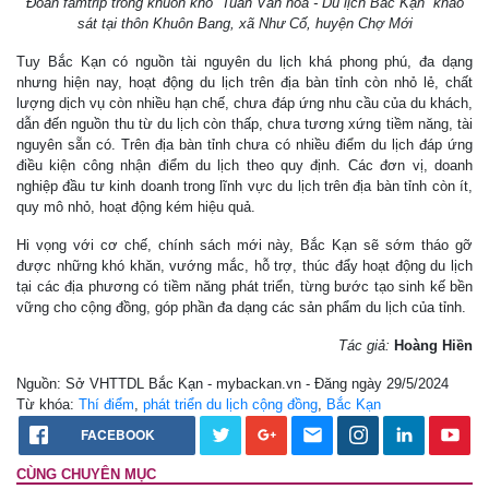
Đoàn famtrip trong khuôn khổ “Tuần Văn hoá - Du lịch Bắc Kạn” khảo
sát tại thôn Khuôn Bang, xã Như Cố, huyện Chợ Mới
Tuy Bắc Kạn có nguồn tài nguyên du lịch khá phong phú, đa dạng
nhưng hiện nay, hoạt động du lịch trên địa bàn tỉnh còn nhỏ lẻ, chất
lượng dịch vụ còn nhiều hạn chế, chưa đáp ứng nhu cầu của du khách,
dẫn đến nguồn thu từ du lịch còn thấp, chưa tương xứng tiềm năng, tài
nguyên sẵn có. Trên địa bàn tỉnh chưa có nhiều điểm du lịch đáp ứng
điều kiện công nhận điểm du lịch theo quy định. Các đơn vị, doanh
nghiệp đầu tư kinh doanh trong lĩnh vực du lịch trên địa bàn tỉnh còn ít,
quy mô nhỏ, hoạt động kém hiệu quả.
Hi vọng với cơ chế, chính sách mới này, Bắc Kạn sẽ sớm tháo gỡ
được những khó khăn, vướng mắc, hỗ trợ, thúc đẩy hoạt động du lịch
tại các địa phương có tiềm năng phát triển, từng bước tạo sinh kế bền
vững cho cộng đồng, góp phần đa dạng các sản phẩm du lịch của tỉnh.
Tác giả:
Hoàng Hiền
Nguồn: Sở VHTTDL Bắc Kạn - mybackan.vn - Đăng ngày 29/5/2024
Từ khóa:
Thí điểm
,
phát triển du lịch cộng đồng
,
Bắc Kạn
FACEBOOK
CÙNG CHUYÊN MỤC