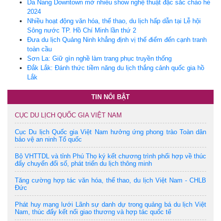
Da Nang Downtown mở nhiều show nghệ thuật đặc sắc chào hè
2024
Nhiều hoạt động văn hóa, thể thao, du lịch hấp dẫn tại Lễ hội
Sông nước TP. Hồ Chí Minh lần thứ 2
Đưa du lịch Quảng Ninh khẳng định vị thế điểm đến cạnh tranh
toàn cầu
Sơn La: Giữ gìn nghề làm trang phục truyền thống
Đắk Lắk: Đánh thức tiềm năng du lịch thắng cảnh quốc gia hồ
Lắk
TIN NỔI BẬT
CỤC DU LỊCH QUỐC GIA VIỆT NAM
Cục Du lịch Quốc gia Việt Nam hưởng ứng phong trào Toàn dân
bảo vệ an ninh Tổ quốc
Bộ VHTTDL và tỉnh Phú Thọ ký kết chương trình phối hợp về thúc
đẩy chuyển đổi số, phát triển du lịch thông minh
Tăng cường hợp tác văn hóa, thể thao, du lịch Việt Nam - CHLB
Đức
Phát huy mạng lưới Lãnh sự danh dự trong quảng bá du lịch Việt
Nam, thúc đẩy kết nối giao thương và hợp tác quốc tế