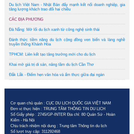
Du lịch Việt Nam - Nhật Bản đẩy mạnh kết nối doanh nghiệp, gia
tăng lượng khách trao đổi hai chiều
CÁC ĐỊA PHƯƠNG
Đà Nẵng: Mở lối du lịch xanh từ công nghệ sinh thái
Đánh thức tiềm năng du lịch cộng đồng ven biển và làng nghề
truyền thống Khánh Hòa
TPHCM: Liên kết tạo tăng trưởng mới cho du lịch
Khai mở giá trị di sản, nâng tầm du lịch Cần Thơ
Đắk Lắk - Điểm hẹn văn hóa và ẩm thực giữa đại ngàn
Cơ quan chủ quản : CỤC DU LỊCH QUỐC GIA VIỆT NAM
Đơn vị thực hiện : TRUNG TÂM THÔNG TIN DU LỊCH
Số Giấy phép : 2745/GP-INTER Địa chỉ: 80 Quán Sứ - Hoàn
Kiếm - Hà Nội
Chịu trách nhiệm nội dung : Trung tâm Thông tin du lịch
Số lượt truy cập: 311292468