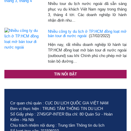
Nhiều tour du lịch nước ngoài đã sẵn sàng
phục vụ du khách Việt Nam ngay trong tháng
3, tháng 4 tới. Các doanh nghiệp lữ hành
nhận định nhu…
Nhiều công ty du lịch ở TP.HCM đồng loạt mở
bán tour đi nước ngoài
(17/02/2022)
Hiện nay, rất nhiều doanh nghiệp lữ hành tại
TP.HCM đồng loạt mở bán tour đi nước ngoài
(outbound) sau khi Chính phủ cho phép mở lại
toàn bộ đường…
TIN NỔI BẬT
Cơ quan chủ quản : CỤC DU LỊCH QUỐC GIA VIỆT NAM
Đơn vị thực hiện : TRUNG TÂM THÔNG TIN DU LỊCH
Số Giấy phép : 2745/GP-INTER Địa chỉ: 80 Quán Sứ - Hoàn
Kiếm - Hà Nội
Chịu trách nhiệm nội dung : Trung tâm Thông tin du lịch
Số lượt truy cập: 311596010