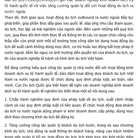
lữ hành quốc tế về việc tăng cường quản lý đối với hoạt động du lịch ra
nước ngoài.
Theo đó, thời gian qua, hoạt động du lịch outbound ra nước ngoài tiếp tục
phát triển, góp phần thúc đẩy giao lưu quốc tế, đáp ứng nhu cầu tham quan,
du lịch, học tập và trải nghiệm của người dân. Bên cạnh những kết quả tích
cực, qua theo dõi tình hình thực tế và thông tin từ các cơ quan chức năng cho
thấy vẫn còn phát sinh một số trường hợp công dân lợi dụng hoạt động du
lịch để xuất cảnh không đúng mục đích, cư trú hoặc lao động bất hợp pháp ở
nước ngoài, tiềm ẩn nguy cơ ảnh hưởng đến quyền lợi của khách du lịch, uy
tín của doanh nghiệp lữ hành và hình ảnh du lịch Việt Nam.
Để tăng cường hiệu quả công tác quản lý nhà nước đối với hoạt động kinh
doanh dịch vụ lữ hành quốc tế, bảo đảm hoạt động đưa khách du lịch Việt
Nam ra nước ngoài được tổ chức đúng quy định pháp luật, an toàn, văn
minh, Cục Du lịch Quốc gia Việt Nam đề nghị các doanh nghiệp kinh doanh
dịch vụ lữ hành quốc tế nghiêm túc triển khai một số nội dung sau:
1. Chấp hành nghiêm quy định của pháp luật về du lịch, xuất cảnh nhập
cảnh và các quy định pháp luật có liên quan; tổ chức hoạt động đưa khách
du lịch ra nước ngoài đúng phạm vi kinh doanh được cấp phép, đúng mục
đích theo chương trình du lịch đã đăng ký.
2. Tăng cường công tác quản lý khách du lịch trước, trong và sau chương
trình du lịch; chủ động rà soát thông tin khách hàng, nâng cao trách nhiệm
trong việc quản lý hồ sơ, hợp đồng du lịch, lịch trình tour; kịp thời nhận diện