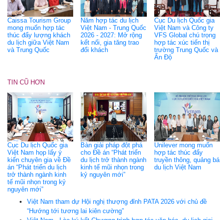
Caissa Tourism Group
Năm hợp tác du lịch
Cục Du lịch Quốc gia
mong muốn hợp tác
Việt Nam - Trung Quốc
Việt Nam và Công ty
thúc đẩy lượng khách
2026 - 2027: Mở rộng
VFS Global chú trọng
du lịch giữa Việt Nam
kết nối, gia tăng trao
hợp tác xúc tiến thị
và Trung Quốc
đổi khách
trường Trung Quốc và
Ấn Độ
TIN CŨ HƠN
Cục Du lịch Quốc gia
Bàn giải pháp đột phá
Unilever mong muốn
Việt Nam họp lấy ý
cho Đề án “Phát triển
hợp tác thúc đẩy
kiến chuyên gia về Đề
du lịch trở thành ngành
truyền thông, quảng bá
án “Phát triển du lịch
kinh tế mũi nhọn trong
du lịch Việt Nam
trở thành ngành kinh
kỷ nguyên mới”
tế mũi nhọn trong kỷ
nguyên mới”
Việt Nam tham dự Hội nghị thượng đỉnh PATA 2026 với chủ đề
“Hướng tới tương lai kiên cường”