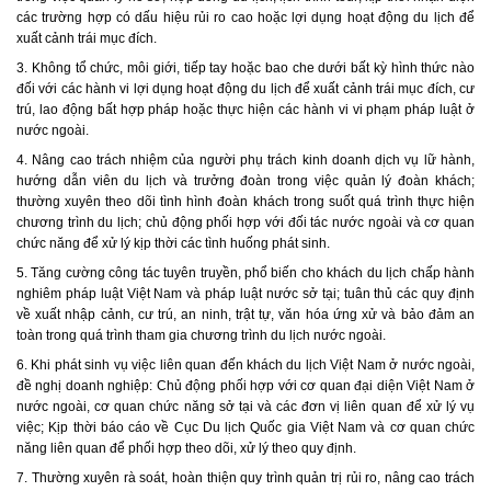
các trường hợp có dấu hiệu rủi ro cao hoặc lợi dụng hoạt động du lịch để
xuất cảnh trái mục đích.
3. Không tổ chức, môi giới, tiếp tay hoặc bao che dưới bất kỳ hình thức nào
đối với các hành vi lợi dụng hoạt động du lịch để xuất cảnh trái mục đích, cư
trú, lao động bất hợp pháp hoặc thực hiện các hành vi vi phạm pháp luật ở
nước ngoài.
4. Nâng cao trách nhiệm của người phụ trách kinh doanh dịch vụ lữ hành,
hướng dẫn viên du lịch và trưởng đoàn trong việc quản lý đoàn khách;
thường xuyên theo dõi tình hình đoàn khách trong suốt quá trình thực hiện
chương trình du lịch; chủ động phối hợp với đối tác nước ngoài và cơ quan
chức năng để xử lý kịp thời các tình huống phát sinh.
5. Tăng cường công tác tuyên truyền, phổ biến cho khách du lịch chấp hành
nghiêm pháp luật Việt Nam và pháp luật nước sở tại; tuân thủ các quy định
về xuất nhập cảnh, cư trú, an ninh, trật tự, văn hóa ứng xử và bảo đảm an
toàn trong quá trình tham gia chương trình du lịch nước ngoài.
6. Khi phát sinh vụ việc liên quan đến khách du lịch Việt Nam ở nước ngoài,
đề nghị doanh nghiệp: Chủ động phối hợp với cơ quan đại diện Việt Nam ở
nước ngoài, cơ quan chức năng sở tại và các đơn vị liên quan để xử lý vụ
việc; Kịp thời báo cáo về Cục Du lịch Quốc gia Việt Nam và cơ quan chức
năng liên quan để phối hợp theo dõi, xử lý theo quy định.
7. Thường xuyên rà soát, hoàn thiện quy trình quản trị rủi ro, nâng cao trách