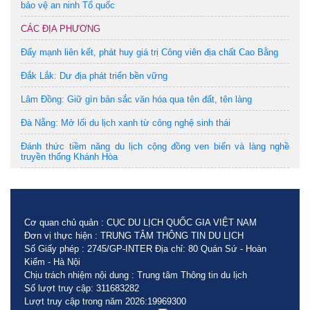
bảo vệ an ninh Tổ quốc
CÁC ĐỊA PHƯƠNG
Đẩy mạnh liên kết, phát huy giá trị Công viên địa chất Cao Bằng
Đắk Lắk: Dư địa phát triển bền vững
Lâm Đồng: Giữ gìn bản sắc văn hóa qua tên đất, tên làng
Đà Nẵng: Mở lối du lịch xanh từ công nghệ sinh thái
Đánh thức tiềm năng du lịch cộng đồng ven biển và làng nghề
truyền thống Khánh Hòa
Cơ quan chủ quản : CỤC DU LỊCH QUỐC GIA VIỆT NAM
Đơn vị thực hiện : TRUNG TÂM THÔNG TIN DU LỊCH
Số Giấy phép : 2745/GP-INTER Địa chỉ: 80 Quán Sứ - Hoàn
Kiếm - Hà Nội
Chịu trách nhiệm nội dung : Trung tâm Thông tin du lịch
Số lượt truy cập: 311683282
Lượt truy cập trong năm 2026:19969300