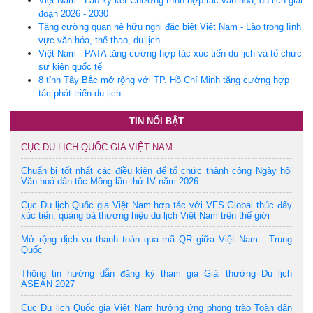
Việt Nam - Lào ký kết Chương trình hợp tác văn hóa, du lịch giai
đoạn 2026 - 2030
Tăng cường quan hệ hữu nghị đặc biệt Việt Nam - Lào trong lĩnh
vực văn hóa, thể thao, du lịch
Việt Nam - PATA tăng cường hợp tác xúc tiến du lịch và tổ chức
sự kiện quốc tế
8 tỉnh Tây Bắc mở rộng với TP. Hồ Chí Minh tăng cường hợp
tác phát triển du lịch
TIN NỔI BẬT
CỤC DU LỊCH QUỐC GIA VIỆT NAM
Chuẩn bị tốt nhất các điều kiện để tổ chức thành công Ngày hội
Văn hoá dân tộc Mông lần thứ IV năm 2026
Cục Du lịch Quốc gia Việt Nam hợp tác với VFS Global thúc đẩy
xúc tiến, quảng bá thương hiệu du lịch Việt Nam trên thế giới
Mở rộng dịch vụ thanh toán qua mã QR giữa Việt Nam - Trung
Quốc
Thông tin hướng dẫn đăng ký tham gia Giải thưởng Du lịch
ASEAN 2027
Cục Du lịch Quốc gia Việt Nam hưởng ứng phong trào Toàn dân