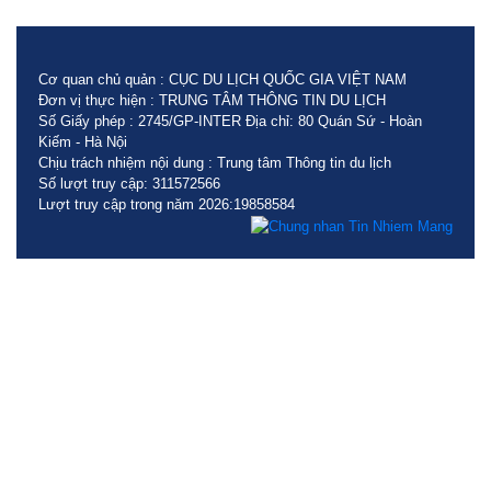
Cơ quan chủ quản : CỤC DU LỊCH QUỐC GIA VIỆT NAM
Đơn vị thực hiện : TRUNG TÂM THÔNG TIN DU LỊCH
Số Giấy phép : 2745/GP-INTER Địa chỉ: 80 Quán Sứ - Hoàn
Kiếm - Hà Nội
Chịu trách nhiệm nội dung : Trung tâm Thông tin du lịch
Số lượt truy cập: 311572566
Lượt truy cập trong năm 2026:19858584