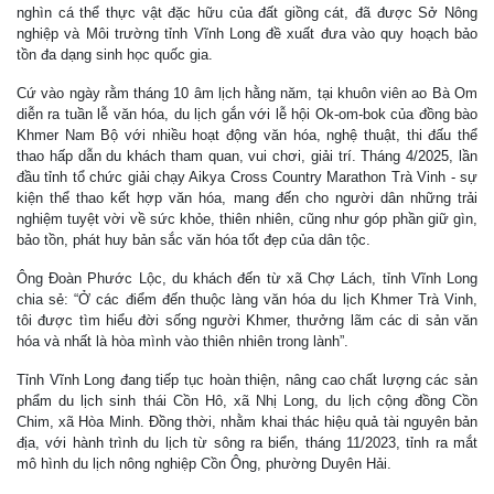
nghìn cá thể thực vật đặc hữu của đất giồng cát, đã được Sở Nông
nghiệp và Môi trường tỉnh Vĩnh Long đề xuất đưa vào quy hoạch bảo
tồn đa dạng sinh học quốc gia.
Cứ vào ngày rằm tháng 10 âm lịch hằng năm, tại khuôn viên ao Bà Om
diễn ra tuần lễ văn hóa, du lịch gắn với lễ hội Ok-om-bok của đồng bào
Khmer Nam Bộ với nhiều hoạt động văn hóa, nghệ thuật, thi đấu thể
thao hấp dẫn du khách tham quan, vui chơi, giải trí. Tháng 4/2025, lần
đầu tỉnh tổ chức giải chạy Aikya Cross Country Marathon Trà Vinh - sự
kiện thể thao kết hợp văn hóa, mang đến cho người dân những trải
nghiệm tuyệt vời về sức khỏe, thiên nhiên, cũng như góp phần giữ gìn,
bảo tồn, phát huy bản sắc văn hóa tốt đẹp của dân tộc.
Ông Đoàn Phước Lộc, du khách đến từ xã Chợ Lách, tỉnh Vĩnh Long
chia sẻ: “Ở các điểm đến thuộc làng văn hóa du lịch Khmer Trà Vinh,
tôi được tìm hiểu đời sống người Khmer, thưởng lãm các di sản văn
hóa và nhất là hòa mình vào thiên nhiên trong lành”.
Tỉnh Vĩnh Long đang tiếp tục hoàn thiện, nâng cao chất lượng các sản
phẩm du lịch sinh thái Cồn Hô, xã Nhị Long, du lịch cộng đồng Cồn
Chim, xã Hòa Minh. Đồng thời, nhằm khai thác hiệu quả tài nguyên bản
địa, với hành trình du lịch từ sông ra biển, tháng 11/2023, tỉnh ra mắt
mô hình du lịch nông nghiệp Cồn Ông, phường Duyên Hải.