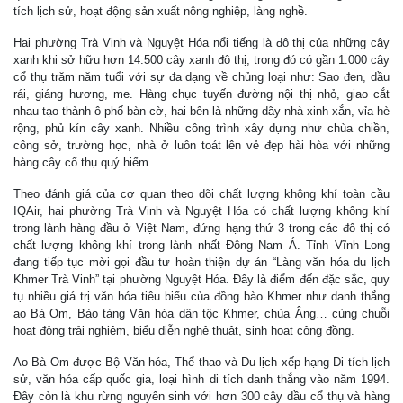
tích lịch sử, hoạt động sản xuất nông nghiệp, làng nghề.
Hai phường Trà Vinh và Nguyệt Hóa nổi tiếng là đô thị của những cây
xanh khi sở hữu hơn 14.500 cây xanh đô thị, trong đó có gần 1.000 cây
cổ thụ trăm năm tuổi với sự đa dạng về chủng loại như: Sao đen, dầu
rái, giáng hương, me. Hàng chục tuyến đường nội thị nhỏ, giao cắt
nhau tạo thành ô phố bàn cờ, hai bên là những dãy nhà xinh xắn, vỉa hè
rộng, phủ kín cây xanh. Nhiều công trình xây dựng như chùa chiền,
công sở, trường học, nhà ở luôn toát lên vẻ đẹp hài hòa với những
hàng cây cổ thụ quý hiếm.
Theo đánh giá của cơ quan theo dõi chất lượng không khí toàn cầu
IQAir, hai phường Trà Vinh và Nguyệt Hóa có chất lượng không khí
trong lành hàng đầu ở Việt Nam, đứng hạng thứ 3 trong các đô thị có
chất lượng không khí trong lành nhất Đông Nam Á. Tỉnh Vĩnh Long
đang tiếp tục mời gọi đầu tư hoàn thiện dự án “Làng văn hóa du lịch
Khmer Trà Vinh” tại phường Nguyệt Hóa. Đây là điểm đến đặc sắc, quy
tụ nhiều giá trị văn hóa tiêu biểu của đồng bào Khmer như danh thắng
ao Bà Om, Bảo tàng Văn hóa dân tộc Khmer, chùa Âng… cùng chuỗi
hoạt động trải nghiệm, biểu diễn nghệ thuật, sinh hoạt cộng đồng.
Ao Bà Om được Bộ Văn hóa, Thể thao và Du lịch xếp hạng Di tích lịch
sử, văn hóa cấp quốc gia, loại hình di tích danh thắng vào năm 1994.
Đây còn là khu rừng nguyên sinh với hơn 300 cây dầu cổ thụ và hàng