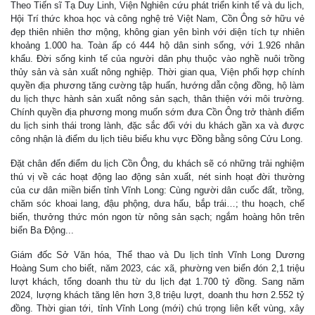
Theo Tiến sĩ Tạ Duy Linh, Viện Nghiên cứu phát triển kinh tế và du lịch,
Hội Trí thức khoa học và công nghệ trẻ Việt Nam, Cồn Ông sở hữu vẻ
đẹp thiên nhiên thơ mộng, không gian yên bình với diện tích tự nhiên
khoảng 1.000 ha. Toàn ấp có 444 hộ dân sinh sống, với 1.926 nhân
khẩu. Đời sống kinh tế của người dân phụ thuộc vào nghề nuôi trồng
thủy sản và sản xuất nông nghiệp. Thời gian qua, Viện phối hợp chính
quyền địa phương tăng cường tập huấn, hướng dẫn cộng đồng, hộ làm
du lịch thực hành sản xuất nông sản sạch, thân thiện với môi trường.
Chính quyền địa phương mong muốn sớm đưa Cồn Ông trở thành điểm
du lịch sinh thái trong lành, đặc sắc đối với du khách gần xa và được
công nhận là điểm du lịch tiêu biểu khu vực Đồng bằng sông Cửu Long.
Đặt chân đến điểm du lịch Cồn Ông, du khách sẽ có những trải nghiệm
thú vị về các hoạt động lao động sản xuất, nét sinh hoạt đời thường
của cư dân miền biển tỉnh Vĩnh Long: Cùng người dân cuốc đất, trồng,
chăm sóc khoai lang, đậu phộng, dưa hấu, bắp trái…; thu hoạch, chế
biến, thưởng thức món ngon từ nông sản sạch; ngắm hoàng hôn trên
biển Ba Động...
Giám đốc Sở Văn hóa, Thể thao và Du lịch tỉnh Vĩnh Long Dương
Hoàng Sum cho biết, năm 2023, các xã, phường ven biển đón 2,1 triệu
lượt khách, tổng doanh thu từ du lịch đạt 1.700 tỷ đồng. Sang năm
2024, lượng khách tăng lên hơn 3,8 triệu lượt, doanh thu hơn 2.552 tỷ
đồng. Thời gian tới, tỉnh Vĩnh Long (mới) chú trọng liên kết vùng, xây