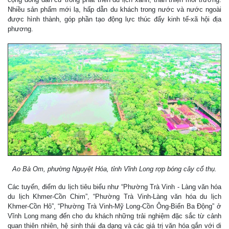
Nhiều sản phẩm mới lạ, hấp dẫn du khách trong nước và nước ngoài
được hình thành, góp phần tạo động lực thúc đẩy kinh tế-xã hội địa
phương.
Ao Bà Om, phường Nguyệt Hóa, tỉnh Vĩnh Long rợp bóng cây cổ thụ.
Các tuyến, điểm du lịch tiêu biểu như “Phường Trà Vinh - Làng văn hóa
du lịch Khmer-Cồn Chim”, “Phường Trà Vinh-Làng văn hóa du lịch
Khmer-Cồn Hô”, “Phường Trà Vinh-Mỹ Long-Cồn Ông-Biển Ba Động” ở
Vĩnh Long mang đến cho du khách những trải nghiệm đặc sắc từ cảnh
quan thiên nhiên, hệ sinh thái đa dạng và các giá trị văn hóa gắn với di