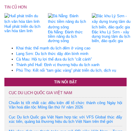
TIN CŨ HƠN
Huế phát triển du lịch
văn hóa tâm linh
Đà Nẵng: Đánh thức
Đặc khu Lý Sơn - xây
tiềm năng du lịch
dựng trung tâm du lịch
đường sông
biển, đảo quốc gia
Khai thác thế mạnh du lịch đêm ở vùng cao
Lạng Sơn: Du lịch thức dậy đón bình minh
Cà Mau: Hội tụ lợi thế đưa du lịch “cất cánh”
Thành phố Huế: Định vị thương hiệu du lịch xanh
Phú Thọ: Kết nối “tam giác vàng” phát triển du lịch, dịch vụ
TIN NỔI BẬT
CỤC DU LỊCH QUỐC GIA VIỆT NAM
Chuẩn bị tốt nhất các điều kiện để tổ chức thành công Ngày hội
Văn hoá dân tộc Mông lần thứ IV năm 2026
Cục Du lịch Quốc gia Việt Nam hợp tác với VFS Global thúc đẩy
xúc tiến, quảng bá thương hiệu du lịch Việt Nam trên thế giới