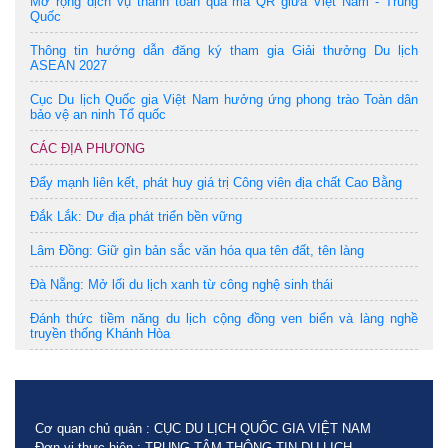
Mở rộng dịch vụ thanh toán qua mã QR giữa Việt Nam - Trung
Quốc
Thông tin hướng dẫn đăng ký tham gia Giải thưởng Du lịch
ASEAN 2027
Cục Du lịch Quốc gia Việt Nam hưởng ứng phong trào Toàn dân
bảo vệ an ninh Tổ quốc
CÁC ĐỊA PHƯƠNG
Đẩy mạnh liên kết, phát huy giá trị Công viên địa chất Cao Bằng
Đắk Lắk: Dư địa phát triển bền vững
Lâm Đồng: Giữ gìn bản sắc văn hóa qua tên đất, tên làng
Đà Nẵng: Mở lối du lịch xanh từ công nghệ sinh thái
Đánh thức tiềm năng du lịch cộng đồng ven biển và làng nghề
truyền thống Khánh Hòa
Cơ quan chủ quản : CỤC DU LỊCH QUỐC GIA VIỆT NAM
Đơn vị thực hiện : TRUNG TÂM THÔNG TIN DU LỊCH