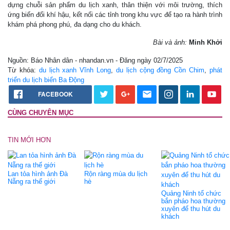
dựng chuỗi sản phẩm du lịch xanh, thân thiện với môi trường, thích
ứng biến đổi khí hậu, kết nối các tỉnh trong khu vực để tạo ra hành trình
khám phá phong phú, đa dạng cho du khách.
Bài và ảnh:
Minh Khởi
Nguồn: Báo Nhân dân - nhandan.vn - Đăng ngày 02/7/2025
Từ khóa:
du lịch xanh Vĩnh Long
,
du lịch cộng đồng Cồn Chim
,
phát
triển du lịch biển Ba Động
FACEBOOK
CÙNG CHUYÊN MỤC
TIN MỚI HƠN
Lan tỏa hình ảnh Đà
Rộn ràng mùa du lịch
Nẵng ra thế giới
hè
Quảng Ninh tổ chức
bắn pháo hoa thường
xuyên để thu hút du
khách