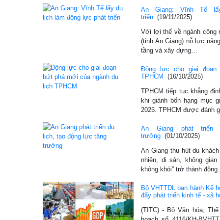
An Giang: Vĩnh Tế lấ
triển
(19/11/2025)
Với lợi thế về ngành công
(tỉnh An Giang) nỗ lực nân
tầng và xây dựng…
Động lực cho giai đoạn
TPHCM
(16/10/2025)
TPHCM tiếp tục khẳng địn
khi giành bốn hạng mục gi
2025. TPHCM được đánh 
An Giang phát triển 
trưởng
(01/10/2025)
An Giang thu hút du khách
nhiên, di sản, không gia
không khói” trở thành độn
Bộ VHTTDL ban hành Kế hoạ
đẩy phát triển kinh tế - xã h
(TITC) - Bộ Văn hóa, Thể
hoạch số 4116/KH-BVHTTD