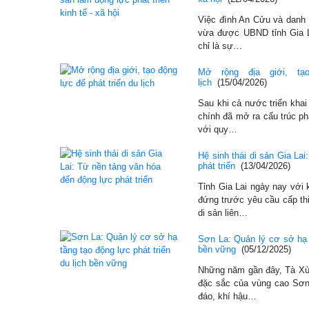
Việc đình An Cửu và danh 
vừa được UBND tỉnh Gia La
chỉ là sự…
Mở rộng địa giới, tạ
lịch
(15/04/2026)
Sau khi cả nước triển khai
chính đã mở ra cấu trúc ph
với quy…
Hệ sinh thái di sản Gia La
phát triển
(13/04/2026)
Tỉnh Gia Lai ngày nay với 
đứng trước yêu cầu cấp thi
di sản liên…
Sơn La: Quản lý cơ sở hạ t
bền vững
(05/12/2025)
Những năm gần đây, Tà Xùa
đặc sắc của vùng cao Sơn
đáo, khí hậu…