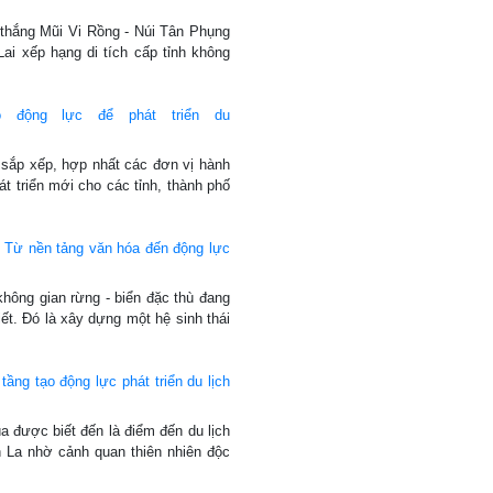
thắng Mũi Vi Rồng - Núi Tân Phụng
i xếp hạng di tích cấp tỉnh không
o động lực để phát triển du
 sắp xếp, hợp nhất các đơn vị hành
át triển mới cho các tỉnh, thành phố
i: Từ nền tảng văn hóa đến động lực
không gian rừng - biển đặc thù đang
ết. Đó là xây dựng một hệ sinh thái
ầng tạo động lực phát triển du lịch
 được biết đến là điểm đến du lịch
 La nhờ cảnh quan thiên nhiên độc