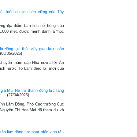
át triển du lịch bền vững của Tây
ng địa điểm tâm linh nổi tiếng của
1.000 mét, được mệnh danh là “nóc
là động lực thúc đẩy giao lưu nhân
(08/05/2026)
 chuyến thăm cấp Nhà nước tới Ấn
tịch nước Tô Lâm theo lời mời của
c gia Mũi Né trở thành động lực tăng
ệt…
(27/04/2026)
i tỉnh Lâm Đồng, Phó Cục trưởng Cục
 Nguyễn Thị Hoa Mai đã tham dự và
 sản làm động lực phát triển kinh tế -