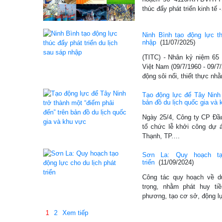
thúc đẩy phát triển kinh tế 
Ninh Bình tạo động lực th
nhập
(11/07/2025)
(TITC) - Nhân kỷ niệm 65
Việt Nam (09/7/1960 - 09/7
động sôi nổi, thiết thực n
Tạo động lực để Tây Ninh 
bản đồ du lịch quốc gia và
Ngày 25/4, Công ty CP Đầu
tổ chức lễ khởi công dự 
Thạnh, TP.…
Sơn La: Quy hoạch tạ
triển
(11/09/2024)
Công tác quy hoạch về d
trọng, nhằm phát huy ti
phương, tạo cơ sở, động 
1
2
Xem tiếp