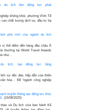
y du lịch làm động lực phát
 nghiệp không khói, phường Vĩnh Tế
g cao chất lượng dịch vụ, đầu tư hạ
 bứt phá mới của ngành du lịch
h vị thế điểm đến hàng đầu châu Á
ải thưởng tại World Travel Awards
giá như…
du lịch, tạo động lực tăng
 bởi sự độc đáo, hấp dẫn của thiên
n văn hóa… Để “ngành công nghiệp
g…
ch truyền thông tạo động lực thúc
ội
(15/08/2025)
 thao và Du lịch vừa ban hành Kế
L về truyền thông tạo động lực,