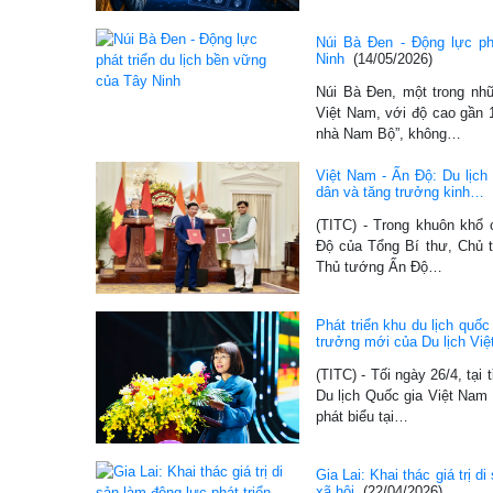
Núi Bà Đen - Động lực ph
Ninh
(14/05/2026)
Núi Bà Đen, một trong nhữ
Việt Nam, với độ cao gần 
nhà Nam Bộ”, không…
Việt Nam - Ấn Độ: Du lịch 
dân và tăng trưởng kinh…
(TITC) - Trong khuôn khổ
Độ của Tổng Bí thư, Chủ 
Thủ tướng Ấn Độ…
Phát triển khu du lịch quố
trưởng mới của Du lịch Vi
(TITC) - Tối ngày 26/4, tạ
Du lịch Quốc gia Việt Nam
phát biểu tại…
Gia Lai: Khai thác giá trị di
xã hội
(22/04/2026)