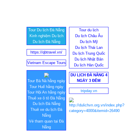
Tour Du lịch Đà Nẵng
Tour du lịch
Kinh nghiệm Du lịch
Du lịch Châu Âu
Du lịch Đà Nẵng
Du lịch Mỹ
Du lịch Thái Lan
https://qbtravel.vn/
Du lịch Trung Quốc
Du lịch Nhật Bản
Vietnam Escape Tours
Du lịch Hàn Quốc
DU LỊCH ĐÀ NẴNG 4
NGÀY 3 ĐÊM
Tour Bà Nà hằng ngày
Tour Huế hằng ngày
tripday.vn
Tour Hội An hằng ngày
Thuê xe ô tô Đà Nẵng
Du lịch Đà Nẵng
Thuê xe du lịch Đà
Nẵng
Vé tham quan tại Đà
Nẵng