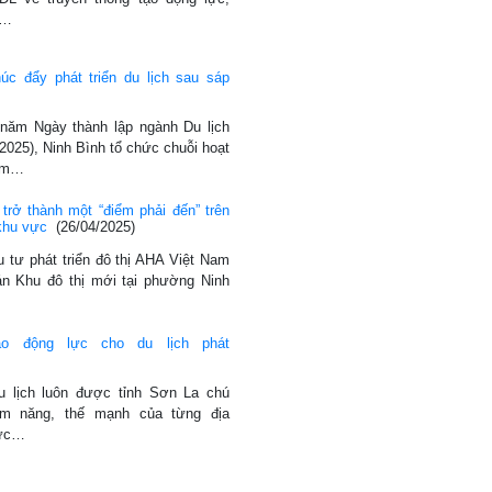
-…
úc đẩy phát triển du lịch sau sáp
 năm Ngày thành lập ngành Du lịch
/2025), Ninh Bình tổ chức chuỗi hoạt
hằm…
trở thành một “điểm phải đến” trên
 khu vực
(26/04/2025)
 tư phát triển đô thị AHA Việt Nam
án Khu đô thị mới tại phường Ninh
o động lực cho du lịch phát
u lịch luôn được tỉnh Sơn La chú
ềm năng, thế mạnh của từng địa
lực…