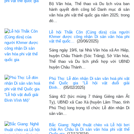
Bộ Văn hóa, Thể thao và Du lịch vừa ban
hành quyết định công bố Danh mục di sản
văn hóa phi vật thể quốc gia năm 2025; trong
đó…
Lễ hội Thắk Côn (Cúng dừa) của người
Khmer được công nhận Di sản văn hóa phi
vật thể quốc…
(20/06/2025)
Sáng ngày 19/6, tại Nhà Văn hóa xã An Hiệp,
huyện Châu Thành (Sóc Trăng), Sở Văn hóa,
Thể thao và Du lịch phối hợp với UBND
huyện Châu Thành…
Phú Thọ: Lễ đón nhận Di sản văn hoá phi vật
thể Quốc gia “Lễ hội vật đuổi giải
Đình…
(05/02/2025)
Sáng 4/2 (tức mùng 7 tháng Giêng năm Ất
Tỵ), UBND xã Cao Xá (huyện Lâm Thao, tỉnh
Phú Thọ) long trọng tổ chức Lễ đón nhận Di
sản văn…
Bắc Giang: Nghệ thuật chèo và Lễ hội bơi
chải An Châu là Di sản văn hóa phi vật thể
Quốc gia
(17/12/2024)