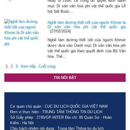
Hóa) tổ chức Lễ công bố quyết định danh
mục Di sản văn hoá phi vật thể quốc gia Lễ
hội Sết Boóc…
Nghề làm đường thốt nốt của người Khmer là
Di sản văn hóa phi vật thể quốc gia
(27/02/2024)
Nghề làm đường thốt nốt của người Khmer
được đưa vào Danh mục Di sản văn hóa phi
vật thể quốc gia theo quyết định của Bộ Văn
hóa, Thể…
1
2
3
Xem tiếp
Cuối cùng
TIN NỔI BẬT
Cơ quan chủ quản : CỤC DU LỊCH QUỐC GIA VIỆT NAM
Đơn vị thực hiện : TRUNG TÂM THÔNG TIN DU LỊCH
Số Giấy phép : 2745/GP-INTER Địa chỉ: 80 Quán Sứ - Hoàn
Kiếm - Hà Nội
Chịu trách nhiệm nội dung : Trung tâm Thông tin du lịch