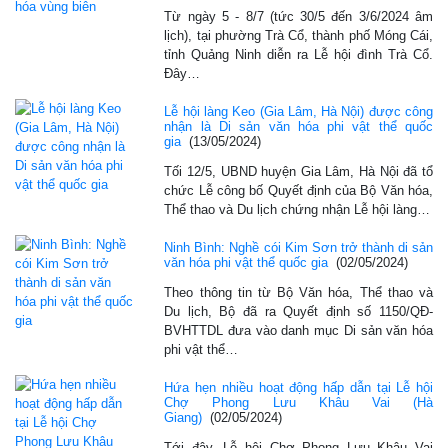
Từ ngày 5 - 8/7 (tức 30/5 đến 3/6/2024 âm
lịch), tại phường Trà Cổ, thành phố Móng Cái,
tỉnh Quảng Ninh diễn ra Lễ hội đình Trà Cổ.
Đây…
Lễ hội làng Keo (Gia Lâm, Hà Nội) được công
nhận là Di sản văn hóa phi vật thể quốc
gia
(13/05/2024)
Tối 12/5, UBND huyện Gia Lâm, Hà Nội đã tổ
chức Lễ công bố Quyết định của Bộ Văn hóa,
Thể thao và Du lịch chứng nhận Lễ hội làng…
Ninh Bình: Nghề cói Kim Sơn trở thành di sản
văn hóa phi vật thể quốc gia
(02/05/2024)
Theo thông tin từ Bộ Văn hóa, Thể thao và
Du lịch, Bộ đã ra Quyết định số 1150/QĐ-
BVHTTDL đưa vào danh mục Di sản văn hóa
phi vật thể…
Hứa hẹn nhiều hoạt động hấp dẫn tại Lễ hội
Chợ Phong Lưu Khâu Vai (Hà
Giang)
(02/05/2024)
Tới đây, Lễ hội Chợ Phong Lưu Khâu Vai