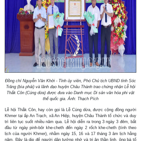
Đồng chí Nguyễn Văn Khởi - Tỉnh ủy viên, Phó Chủ tịch UBND tỉnh Sóc
Trăng (bìa phải) và lãnh đạo huyện Châu Thành trao chứng nhận Lễ hội
Thắk Côn (Cúng dừa) được đưa vào Danh mục Di sản văn hóa phi vật
thể quốc gia. Ảnh: Thạch Pích
Lễ hội Thắk Côn, hay còn gọi là Lễ Cúng dừa, được cộng đồng người
Khmer tại ấp An Trạch, xã An Hiệp, huyện Châu Thành tổ chức và duy
trì liên tục suốt nhiều năm qua. Lễ hội diễn ra trong 3 ngày 3 đêm, bắt
đầu từ ngày pinh-bôr khe-cheth đến ngày 2 rốch khe-cheth (tính theo
lịch của người Khmer), nhằm ngày 15, 16 và 17 tháng 3 âm lịch hằng
năm. Đây là dịp để người dân tưởng nhớ và tri ân thần linh, ông bà tổ