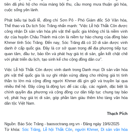
tiên đã phù hộ cho mùa màng bội thu, cầu mong mưa thuận gió hòa,
cuộc sống yên lành.
Phát biểu tại buổi lễ, đồng chí Sơn Pô - Phó Giám đốc Sở Văn hóa,
Thể thao và Du lịch Sóc Trăng nhấn mạnh: “Việc Lễ hội Thắk Côn được
công nhận Di sản văn hóa phi vật thể quốc gia không chỉ là niềm vinh
dự của huyện Châu Thành mà còn là niềm tự hào chung của đồng bào
Khmer tỉnh Sóc Trăng. Đến nay, Sóc Trăng đã có 10 di sản được vinh
danh ở cấp quốc gia. Đây là cơ sở quan trọng để địa phương tiếp tục
quan tâm, đầu tư, bảo tồn và phát huy giá trị di sản, gắn kết chặt chẽ
với phát triển du lịch, tạo sinh kế cho cộng đồng dân cư”.
Việc Lễ hội Thắk Côn được vinh danh trong Danh mục Di sản văn hóa
phi vật thể quốc gia là sự ghi nhận xứng đáng cho những giá trị tinh
thần to lớn mà cộng đồng người Khmer đã gìn giữ và truyền lại qua
nhiều thế hệ. Đây cũng là động lực để các cấp, các ngành, đặc biệt là
chính quyền địa phương và cộng đồng cư dân tiếp tục chung tay bảo
vệ, phát huy giá trị di sản, góp phần làm giàu thêm kho tàng văn hóa
dân tộc Việt Nam.
Thạch Pích
Nguồn: Báo Sóc Trăng - baosoctrang.org.vn - Đăng ngày 19/6/2025
Từ khóa:
Sóc Trăng
,
Lễ hội Thắk Côn
,
người Khmer
,
Di sản văn hóa