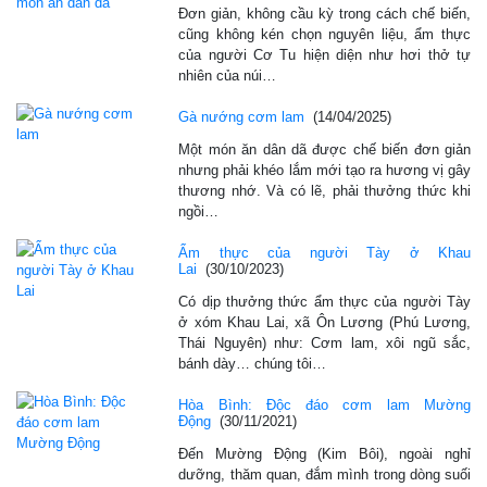
Đơn giản, không cầu kỳ trong cách chế biến,
cũng không kén chọn nguyên liệu, ẩm thực
của người Cơ Tu hiện diện như hơi thở tự
nhiên của núi…
Gà nướng cơm lam
(14/04/2025)
Một món ăn dân dã được chế biến đơn giản
nhưng phải khéo lắm mới tạo ra hương vị gây
thương nhớ. Và có lẽ, phải thưởng thức khi
ngồi…
Ẩm thực của người Tày ở Khau
Lai
(30/10/2023)
Có dịp thưởng thức ẩm thực của người Tày
ở xóm Khau Lai, xã Ôn Lương (Phú Lương,
Thái Nguyên) như: Cơm lam, xôi ngũ sắc,
bánh dày… chúng tôi…
Hòa Bình: Độc đáo cơm lam Mường
Động
(30/11/2021)
Đến Mường Động (Kim Bôi), ngoài nghỉ
dưỡng, thăm quan, đắm mình trong dòng suối