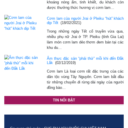
khoáng nóng ấm, tinh khiết, du khách còn
được thưởng thức hương vị cơm lam…
Cơm lam của người Jrai ở Pleiku “hút” khách
dịp Tết
(18/02/2021)
Trong những ngày Tết cổ truyền vừa qua,
nhiều phụ nữ Jrai ở TP. Pleiku (tỉnh Gia Lai)
làm món cơm lam dẻo thơm đem bán tại các
khu du…
Ẩm thực đặc sản “phải thử” mỗi khi đến Đắk
Lắk
(02/12/2019)
Cơm lam Là loại cơm rất đặc trưng của các
dân tộc vùng Tây Nguyên. Cơm lam bắt đầu
từ những chuyến đi rừng dài ngày của người
đồng bào…
TIN NỔI BẬT