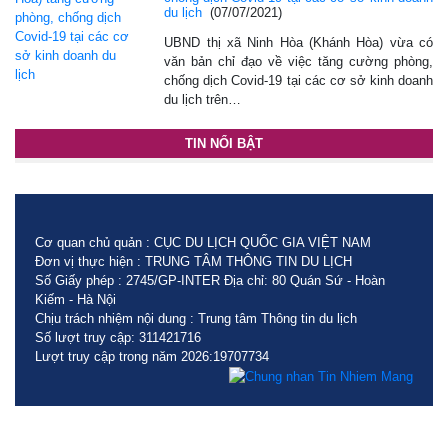
du lịch
(07/07/2021)
UBND thị xã Ninh Hòa (Khánh Hòa) vừa có
văn bản chỉ đạo về việc tăng cường phòng,
chống dịch Covid-19 tại các cơ sở kinh doanh
du lịch trên…
TIN NỔI BẬT
Cơ quan chủ quản : CỤC DU LỊCH QUỐC GIA VIỆT NAM
Đơn vị thực hiện : TRUNG TÂM THÔNG TIN DU LỊCH
Số Giấy phép : 2745/GP-INTER Địa chỉ: 80 Quán Sứ - Hoàn
Kiếm - Hà Nội
Chịu trách nhiệm nội dung : Trung tâm Thông tin du lịch
Số lượt truy cập: 311421716
Lượt truy cập trong năm 2026:19707734