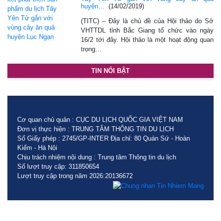
huyện…
(14/02/2019)
(TITC) – Đây là chủ đề của Hội thảo do Sở
VHTTDL tỉnh Bắc Giang tổ chức vào ngày
16/2 tới đây. Hội thảo là một hoạt động quan
trọng…
TIN NỔI BẬT
Cơ quan chủ quản : CỤC DU LỊCH QUỐC GIA VIỆT NAM
Đơn vị thực hiện : TRUNG TÂM THÔNG TIN DU LỊCH
Số Giấy phép : 2745/GP-INTER Địa chỉ: 80 Quán Sứ - Hoàn
Kiếm - Hà Nội
Chịu trách nhiệm nội dung : Trung tâm Thông tin du lịch
Số lượt truy cập: 311850654
Lượt truy cập trong năm 2026:20136672