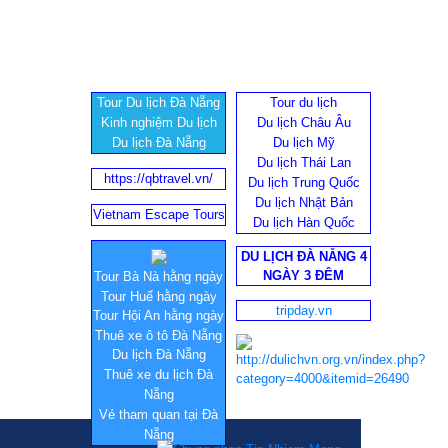
Tour Du lịch Đà Nẵng
Tour du lịch
Kinh nghiệm Du lịch
Du lịch Châu Âu
Du lịch Đà Nẵng
Du lịch Mỹ
Du lịch Thái Lan
https://qbtravel.vn/
Du lịch Trung Quốc
Du lịch Nhật Bản
Vietnam Escape Tours
Du lịch Hàn Quốc
DU LỊCH ĐÀ NẴNG 4
NGÀY 3 ĐÊM
Tour Bà Nà hằng ngày
Tour Huế hằng ngày
tripday.vn
Tour Hội An hằng ngày
Thuê xe ô tô Đà Nẵng
Du lịch Đà Nẵng
Thuê xe du lịch Đà
Nẵng
Vé tham quan tại Đà
Nẵng