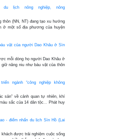
 du lịch nông nghiệp, nông
g thôn (NN, NT) đang tạo xu hướng
ịch ở một số địa phương của huyện
 báu vật của người Dao Khâu ở Sìn
được mỗi dòng họ người Dao Khâu ở
 giữ nâng niu như báu vật của thôn
triển ngành “công nghiệp không
c sản” về cảnh quan tự nhiên, khí
màu sắc của 14 dân tộc... Phát huy
o - điểm nhấn du lịch Sìn Hồ (Lai
 khách được trải nghiệm cuộc sống