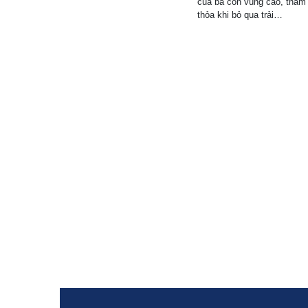
của bà con vùng cao, tham
thỏa khi bỏ qua trải…