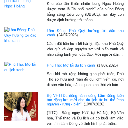
Khu bảo tồn thiên nhiên Lung Ngọc Hoàng
được xem là "lá phổi xanh" của vùng Đồng
bằng sông Cửu Long (ĐBSCL), nơi đây còn
được định hướng trở thành…
Lâm Đồng: Phú Quý hướng tới đặc khu
xanh
(24/07/2026)
Cách đất liền hơn 56 hải lý, đặc khu Phú Quý
vẫn giữ vẻ đẹp nguyên sơ với biển xanh và
nhịp sống bình yên của đảo. Với người dân…
Phú Thọ: Mở lối du lịch xanh
(17/07/2026)
Sau khi mở rộng không gian phát triển, Phú
Thọ sở hữu một “bản đồ du lịch” hiếm có, nơi
di sản văn hóa, cảnh quan sinh thái và bản…
Bộ VHTTDL đồng hành cùng Lâm Đồng kiến
tạo động lực mới cho du lịch từ lợi thế “cao
nguyên - rừng - biển”
(10/07/2026)
(TITC) - Sáng ngày 10/7, tại Hà Nội, Bộ Văn
hóa, Thể thao và Du lịch đã có buổi làm việc
với tỉnh Lâm Đồng về tình hình phát triển…