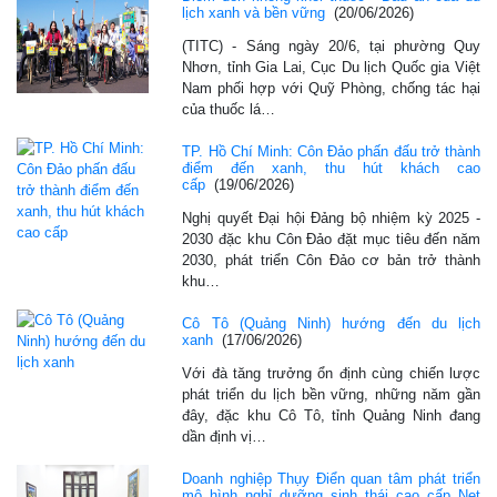
lịch xanh và bền vững
(20/06/2026)
(TITC) - Sáng ngày 20/6, tại phường Quy
Nhơn, tỉnh Gia Lai, Cục Du lịch Quốc gia Việt
Nam phối hợp với Quỹ Phòng, chống tác hại
của thuốc lá…
TP. Hồ Chí Minh: Côn Đảo phấn đấu trở thành
điểm đến xanh, thu hút khách cao
cấp
(19/06/2026)
Nghị quyết Đại hội Đảng bộ nhiệm kỳ 2025 -
2030 đặc khu Côn Đảo đặt mục tiêu đến năm
2030, phát triển Côn Đảo cơ bản trở thành
khu…
Cô Tô (Quảng Ninh) hướng đến du lịch
xanh
(17/06/2026)
Với đà tăng trưởng ổn định cùng chiến lược
phát triển du lịch bền vững, những năm gần
đây, đặc khu Cô Tô, tỉnh Quảng Ninh đang
dần định vị…
Doanh nghiệp Thụy Điển quan tâm phát triển
mô hình nghỉ dưỡng sinh thái cao cấp Net