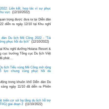
2022: Liên kết, hợp tác vì sự phục
 khu vực
(12/10/2022)
 quan trọng được đưa ra tại Diễn đàn
2 diễn ra ngày 12/10 tại Khu nghỉ
 đàn Du lịch Mê Công 2022 - “Tái
ường phục hồi du lịch”
(12/10/2022)
tại Khu nghỉ dưỡng Hoiana Resort &
g cục trưởng Tổng cục Du lịch Việt
đã phát…
Du lịch Tiểu vùng Mê Công mở rộng
nỗ lực chung cùng phục hồi du
t động trong khuôn khổ Diễn đàn Du
 sáng ngày 11/10 đã diễn ra Phiên
 triển cơ sở hạ tầng du lịch hỗ trợ
TIIG) giai đoạn 2
(11/10/2022)