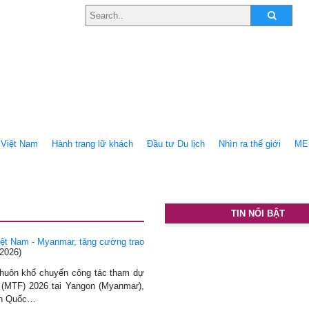
Việt Nam
Hành trang lữ khách
Ðầu tư Du lịch
Nhìn ra thế giới
ME
TIN NỔI BẬT
iệt Nam - Myanmar, tăng cường trao
/2026)
 khuôn khổ chuyến công tác tham dự
 (MTF) 2026 tại Yangon (Myanmar),
ch Quốc…