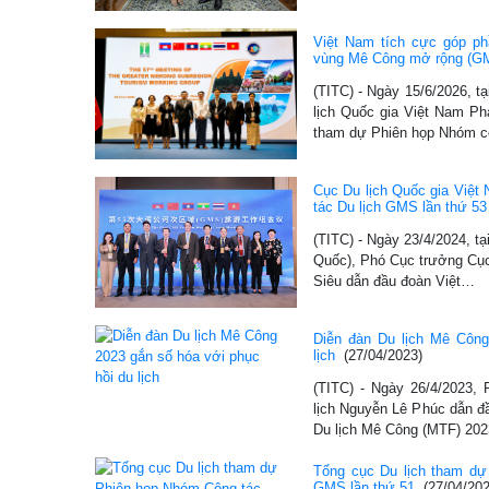
Việt Nam tích cực góp phầ
vùng Mê Công mở rộng (G
(TITC) - Ngày 15/6/2026, 
lịch Quốc gia Việt Nam Ph
tham dự Phiên họp Nhóm 
Cục Du lịch Quốc gia Việ
tác Du lịch GMS lần thứ 53
(TITC) - Ngày 23/4/2024, t
Quốc), Phó Cục trưởng Cục
Siêu dẫn đầu đoàn Việt…
Diễn đàn Du lịch Mê Công
lịch
(27/04/2023)
(TITC) - Ngày 26/4/2023,
lịch Nguyễn Lê Phúc dẫn đ
Du lịch Mê Công (MTF) 20
Tổng cục Du lịch tham dự
GMS lần thứ 51
(27/04/202