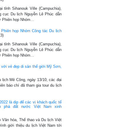
ại tỉnh Sihanouk Ville (Campuchia),
g cục Du lịch Nguyễn Lê Phúc dẫn
dự Phiên họp Nhóm…
 Phiên họp Nhóm Công tác Du lịch
3)
ại tỉnh Sihanouk Ville (Campuchia),
g cục Du lịch Nguyễn Lê Phúc dẫn
dự Phiên họp Nhóm…
với vẻ đẹp di sản thế giới Mỹ Sơn,
u lịch Mê Công, ngày 13/10, các đại
ên báo chí đã tham gia tour du lịch
022 là dịp để các vị khách quốc tế
m phá đất nước Việt Nam xinh
ộ Văn hóa, Thể thao và Du lịch Việt
nh giới thiệu du lịch Việt Nam tới