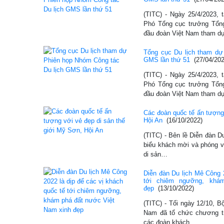
(TITC) - Ngày 25/4/2023, t
Phó Tổng cục trưởng Tổn
đầu đoàn Việt Nam tham 
Tổng cục Du lịch tham dự
GMS lần thứ 51
(27/04/202
(TITC) - Ngày 25/4/2023, t
Phó Tổng cục trưởng Tổn
đầu đoàn Việt Nam tham 
Các đoàn quốc tế ấn tượng 
Hội An
(16/10/2022)
(TITC) - Bên lề Diễn đàn D
biểu khách mời và phóng vi
di sản…
Diễn đàn Du lịch Mê Công 2
tới chiêm ngưỡng, khá
đẹp
(13/10/2022)
(TITC) - Tối ngày 12/10, B
Nam đã tổ chức chương trì
các đoàn khách…