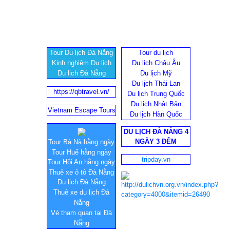
Tour Du lịch Đà Nẵng
Tour du lịch
Kinh nghiệm Du lịch
Du lịch Châu Âu
Du lịch Đà Nẵng
Du lịch Mỹ
Du lịch Thái Lan
https://qbtravel.vn/
Du lịch Trung Quốc
Du lịch Nhật Bản
Vietnam Escape Tours
Du lịch Hàn Quốc
DU LỊCH ĐÀ NẴNG 4
NGÀY 3 ĐÊM
Tour Bà Nà hằng ngày
Tour Huế hằng ngày
tripday.vn
Tour Hội An hằng ngày
Thuê xe ô tô Đà Nẵng
Du lịch Đà Nẵng
Thuê xe du lịch Đà
Nẵng
Vé tham quan tại Đà
Nẵng