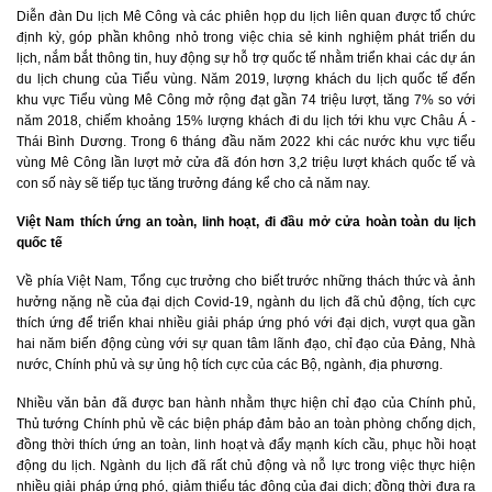
Diễn đàn Du lịch Mê Công và các phiên họp du lịch liên quan được tổ chức
định kỳ, góp phần không nhỏ trong việc chia sẻ kinh nghiệm phát triển du
lịch, nắm bắt thông tin, huy động sự hỗ trợ quốc tế nhằm triển khai các dự án
du lịch chung của Tiểu vùng. Năm 2019, lượng khách du lịch quốc tế đến
khu vực Tiểu vùng Mê Công mở rộng đạt gần 74 triệu lượt, tăng 7% so với
năm 2018, chiếm khoảng 15% lượng khách đi du lịch tới khu vực Châu Á -
Thái Bình Dương. Trong 6 tháng đầu năm 2022 khi các nước khu vực tiểu
vùng Mê Công lần lượt mở cửa đã đón hơn 3,2 triệu lượt khách quốc tế và
con số này sẽ tiếp tục tăng trưởng đáng kể cho cả năm nay.
Việt Nam thích ứng an toàn, linh hoạt, đi đầu mở cửa hoàn toàn du lịch
quốc tế
Về phía Việt Nam, Tổng cục trưởng cho biết trước những thách thức và ảnh
hưởng nặng nề của đại dịch Covid-19, ngành du lịch đã chủ động, tích cực
thích ứng để triển khai nhiều giải pháp ứng phó với đại dịch, vượt qua gần
hai năm biến động cùng với sự quan tâm lãnh đạo, chỉ đạo của Đảng, Nhà
nước, Chính phủ và sự ủng hộ tích cực của các Bộ, ngành, địa phương.
Nhiều văn bản đã được ban hành nhằm thực hiện chỉ đạo của Chính phủ,
Thủ tướng Chính phủ về các biện pháp đảm bảo an toàn phòng chống dịch,
đồng thời thích ứng an toàn, linh hoạt và đẩy mạnh kích cầu, phục hồi hoạt
động du lịch. Ngành du lịch đã rất chủ động và nỗ lực trong việc thực hiện
nhiều giải pháp ứng phó, giảm thiểu tác động của đại dịch; đồng thời đưa ra