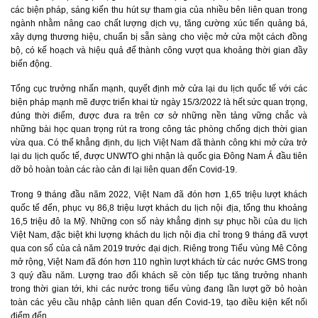
các biện pháp, sáng kiến thu hút sự tham gia của nhiều bên liên quan trong
ngành nhằm nâng cao chất lượng dịch vụ, tăng cường xúc tiến quảng bá,
xây dựng thương hiệu, chuẩn bị sẵn sàng cho việc mở cửa một cách đồng
bộ, có kế hoạch và hiệu quả để thành công vượt qua khoảng thời gian đầy
biến động.
Tổng cục trưởng nhấn mạnh, quyết định mở cửa lại du lịch quốc tế với các
biện pháp mạnh mẽ được triển khai từ ngày 15/3/2022 là hết sức quan trọng,
đúng thời điểm, được đưa ra trên cơ sở những nền tảng vững chắc và
những bài học quan trọng rút ra trong công tác phòng chống dịch thời gian
vừa qua. Có thể khẳng định, du lịch Việt Nam đã thành công khi mở cửa trở
lại du lịch quốc tế, được UNWTO ghi nhận là quốc gia Đông Nam Á đầu tiên
dỡ bỏ hoàn toàn các rào cản đi lại liên quan đến Covid-19.
Trong 9 tháng đầu năm 2022, Việt Nam đã đón hơn 1,65 triệu lượt khách
quốc tế đến, phục vụ 86,8 triệu lượt khách du lịch nội địa, tổng thu khoảng
16,5 triệu đô la Mỹ. Những con số này khẳng định sự phục hồi của du lịch
Việt Nam, đặc biệt khi lượng khách du lịch nội địa chỉ trong 9 tháng đã vượt
qua con số của cả năm 2019 trước đại dịch. Riêng trong Tiểu vùng Mê Công
mở rộng, Việt Nam đã đón hơn 110 nghìn lượt khách từ các nước GMS trong
3 quý đầu năm. Lượng trao đổi khách sẽ còn tiếp tục tăng trưởng nhanh
trong thời gian tới, khi các nước trong tiểu vùng đang lần lượt gỡ bỏ hoàn
toàn các yêu cầu nhập cảnh liên quan đến Covid-19, tạo điều kiện kết nối
điểm đến.