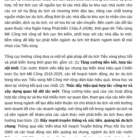
hợp, hỗ trợ tích cực về nguồn lực từ các nhà đầu tư khu vực nhà nước cho
các cơ sở hạ tầng du lịch và chương trình đào tạo, nâng cao chất lượng
nguồn nhân lực du lịch; đồng thời từ các nhà đầu tư khu vực tư nhân cho các
sản phẩm, dịch vụ du lịch, cơ sở lưu trú và vận chuyển. Bên cạnh các đối tác
quen thuộc như Ngân hàng Phát triển Châu Á (ADB), thời gian tới Tiểu vùng
Mê Công mở rộng sẽ tích cực tìm kiếm, phối hợp với các nhà đầu tư mới,
tiềm năng để tiếp tục phát triển ngành du lịch trở thành ngành kinh tế mũi
nhọn của Tiểu vùng.
Tổng cục trưởng cũng đưa ra một số giải pháp để du lịch Tiểu vùng phục hồi
và phát triển trong thời gian tới, gồm có: (1)
Tăng cường liên kết, hợp tác
nội khối
: Các nước thành viên tiếp tục chung tay triển khai hiệu quả Chiến
lược Du lịch Mê Công 2016-2025, các kế hoạch hành động, dự án du lịch
trong khu vực Tiểu vùng Mê Công mở rộng đảm bảo hiệu quả, khoa học và
đem lại những kết quả cao nhất. (2).
Thúc đẩy hiệu quả hợp tác công-tư và
xây dựng quan hệ đối tác mới
: Tăng cường hiệu quả của các hoạt động
hợp tác công-tư và thu hút nhiều hơn sự quan tâm, tham gia của các bên liên
quan trong ngành để tạo điều kiện thuận lợi cho khách du lịch và môi trường
kinh doanh tốt cho các doanh nghiệp, mở rộng kết nối trong ngành du lịch và
cả liên ngành để khám phá các cách thức mới phát triển du lịch theo định
hướng bao trùm. (3).
Đẩy mạnh truyền thông và xúc tiến, quảng bá du lịch
chung
: Thông qua việc triển khai Kế hoạch Truyền thông Phục hồi Du lịch
GMS và các hoạt động xúc tiến quảng bá chung, ngành du lịch các nước