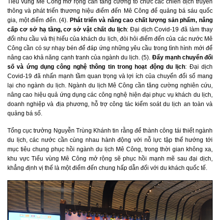
Tiểu vùng Mê Công mở rộng cần tăng cường tổ chức các chiến dịch truyền
thông và phát triển thương hiệu điểm đến Mê Công để quảng bá sáu quốc
gia, một điểm đến. (4).
Phát triển và nâng cao chất lượng sản phẩm, nâng
cấp cơ sở hạ tầng, cơ sở vật chất du lịch
: Đại dịch Covid-19 đã làm thay
đổi nhu cầu và thị hiếu của khách du lịch, đòi hỏi điểm đến của các nước Mê
Công cần có sự nhạy bén để đáp ứng những yêu cầu trong tình hình mới để
nâng cao khả năng cạnh tranh của ngành du lịch. (5).
Đẩy mạnh chuyển đổi
số và ứng dụng công nghệ thông tin trong hoạt động du lịch
: Đại dịch
Covid-19 đã nhấn mạnh tầm quan trọng và lợi ích của chuyển đổi số mang
lại cho ngành du lịch. Ngành du lịch Mê Công cần tăng cường nghiên cứu,
nâng cao hiệu quả ứng dụng các công nghệ hiện đại phục vụ khách du lịch,
doanh nghiệp và địa phương, hỗ trợ công tác kiểm soát du lịch an toàn và
quảng bá số.
Tổng cục trưởng Nguyễn Trùng Khánh tin rằng để thành công tái thiết ngành
du lịch, các nước cần cùng nhau hành động với nỗ lực tập thể hướng tới
mục tiêu chung phục hồi ngành du lịch Mê Công, trong thời gian không xa,
khu vực Tiểu vùng Mê Công mở rộng sẽ phục hồi mạnh mẽ sau đại dịch,
khẳng định vị thế là một điểm đến chung hấp dẫn đối với du khách quốc tế.