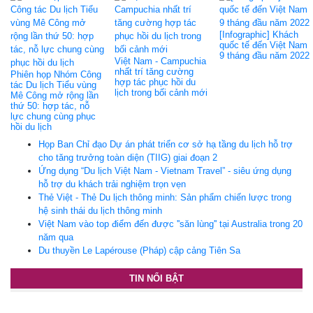
[Infographic] Khách
quốc tế đến Việt Nam
9 tháng đầu năm 2022
Việt Nam - Campuchia
nhất trí tăng cường
Phiên họp Nhóm Công
hợp tác phục hồi du
tác Du lịch Tiểu vùng
lịch trong bối cảnh mới
Mê Công mở rộng lần
thứ 50: hợp tác, nỗ
lực chung cùng phục
hồi du lịch
Họp Ban Chỉ đạo Dự án phát triển cơ sở hạ tầng du lịch hỗ trợ
cho tăng trưởng toàn diện (TIIG) giai đoạn 2
Ứng dụng “Du lịch Việt Nam - Vietnam Travel” - siêu ứng dụng
hỗ trợ du khách trải nghiệm trọn vẹn
Thẻ Việt - Thẻ Du lịch thông minh: Sản phẩm chiến lược trong
hệ sinh thái du lịch thông minh
Việt Nam vào top điểm đến được ''săn lùng'' tại Australia trong 20
năm qua
Du thuyền Le Lapérouse (Pháp) cập cảng Tiên Sa
TIN NỔI BẬT