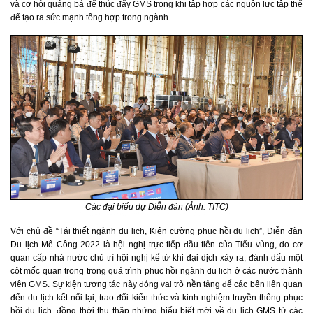
và cơ hội quảng bá để thúc đẩy GMS trong khi tập hợp các nguồn lực tập thể
để tạo ra sức mạnh tổng hợp trong ngành.
Các đại biểu dự Diễn đàn (Ảnh: TITC)
Với chủ đề “Tái thiết ngành du lịch, Kiên cường phục hồi du lịch”, Diễn đàn
Du lịch Mê Công 2022 là hội nghị trực tiếp đầu tiên của Tiểu vùng, do cơ
quan cấp nhà nước chủ trì hội nghị kể từ khi đại dịch xảy ra, đánh dấu một
cột mốc quan trọng trong quá trình phục hồi ngành du lịch ở các nước thành
viên GMS. Sự kiện tương tác này đóng vai trò nền tảng để các bên liên quan
đến du lịch kết nối lại, trao đổi kiến thức và kinh nghiệm truyền thông phục
hồi du lịch, đồng thời thu thập những hiểu biết mới về du lịch GMS từ các