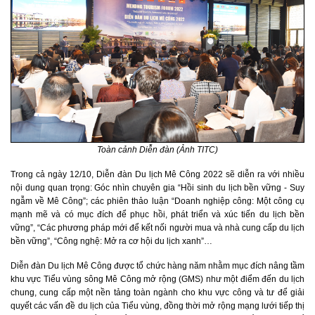
Toàn cảnh Diễn đàn (Ảnh TITC)
Trong cả ngày 12/10, Diễn đàn Du lịch Mê Công 2022 sẽ diễn ra với nhiều
nội dung quan trọng: Góc nhìn chuyên gia “Hồi sinh du lịch bền vững - Suy
ngẫm về Mê Công”; các phiên thảo luận “Doanh nghiệp công: Một công cụ
mạnh mẽ và có mục đích để phục hồi, phát triển và xúc tiến du lịch bền
vững”, “Các phương pháp mới để kết nối người mua và nhà cung cấp du lịch
bền vững”, “Công nghệ: Mở ra cơ hội du lịch xanh”…
Diễn đàn Du lịch Mê Công được tổ chức hàng năm nhằm mục đích nâng tầm
khu vực Tiểu vùng sông Mê Công mở rộng (GMS) như một điểm đến du lịch
chung, cung cấp một nền tảng toàn ngành cho khu vực công và tư để giải
quyết các vấn đề du lịch của Tiểu vùng, đồng thời mở rộng mạng lưới tiếp thị