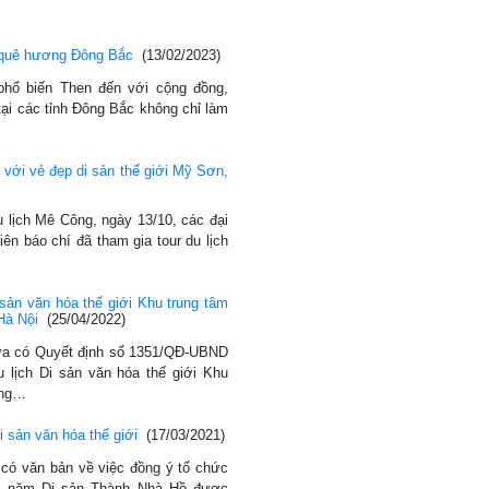
n quê hương Đông Bắc
(13/02/2023)
phổ biến Then đến với cộng đồng,
ại các tỉnh Đông Bắc không chỉ làm
với vẻ đẹp di sản thế giới Mỹ Sơn,
u lịch Mê Công, ngày 13/10, các đại
ên báo chí đã tham gia tour du lịch
sản văn hóa thế giới Khu trung tâm
Hà Nội
(25/04/2022)
ừa có Quyết định số 1351/QĐ-UBND
 lịch Di sản văn hóa thế giới Khu
ăng…
 sản văn hóa thế giới
(17/03/2021)
có văn bản về việc đồng ý tổ chức
0 năm Di sản Thành Nhà Hồ được