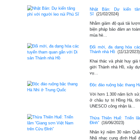
Nhật Bản: Dự kiến tă
Sĩ
(21/02/2024)
Nhằm giảm độ quá tải lượn
biện pháp bảo đảm an toàn
mùa hè…
Đổi mới, đa dạng hóa cá
Thành nhà Hồ
(11/12/2023)
Khai thác và phát huy giá 
giới Thành nhà Hồ, xây dự
vụ…
Độc đáo ruộng bậc thang H
Với hơn 1.300 năm lịch sử
ở châu tự trị Hồng Hà, t
UNESCO công nhận là…
Thừa Thiên Huế: Triển l
Đỉnh”
(16/06/2023)
Nhân kỷ niệm 30 năm Quần
Nhã nhạc cung đình Huế 