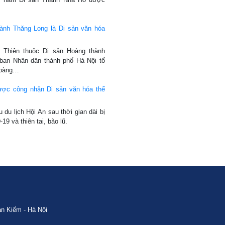
ành Thăng Long là Di sản văn hóa
h Thiên thuộc Di sản Hoàng thành
ban Nhân dân thành phố Hà Nội tổ
Hoàng…
ược công nhận Di sản văn hóa thế
 du lịch Hội An sau thời gian dài bị
9 và thiên tai, bão lũ.
n Kiếm - Hà Nội