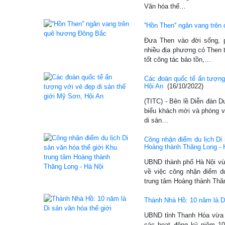
Văn hóa thế…
''Hồn Then'' ngân vang trê
Đưa Then vào đời sống, 
nhiều địa phương có Then t
tốt công tác bảo tồn,…
Các đoàn quốc tế ấn tượng 
Hội An
(16/10/2022)
(TITC) - Bên lề Diễn đàn D
biểu khách mời và phóng vi
di sản…
Công nhận điểm du lịch Di 
Hoàng thành Thăng Long - 
UBND thành phố Hà Nội v
về việc công nhận điểm du
trung tâm Hoàng thành Th
Thành Nhà Hồ: 10 năm là Di
UBND tỉnh Thanh Hóa vừa 
các hoạt động kỷ niệm 1