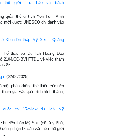
 thế giới: Tự hào và trách
ong quần thể di tích Yên Tử - Vĩnh
Bạc mới được UNESCO ghi danh vào
 cổ Khu đền tháp Mỹ Sơn - Quảng
 Thể thao và Du lịch Hoàng Đạo
số 2104/QĐ-BVHTTDL về việc thăm
Khu đền…
Nga
(02/06/2025)
là một phần không thể thiếu của nền
, tham gia vào quá trình hình thành,
cuộc thi ''Review du lịch Mỹ
 Khu đền tháp Mỹ Sơn (xã Duy Phú,
ông nhận Di sản văn hóa thế giới
an…