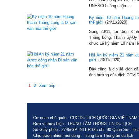
UNESCO công nhận…
Kỷ niệm 10 năm Hoàng th
thế giới
(24/11/2020)
Sáng 23/11, tại Điện Kín
Thăng Long, Thành ủy-Ủy 
chức Lễ kỷ niệm 10 năm 
Hội An kỷ niệm 21 năm đ
giới
(23/11/2020)
Đây cũng là dịp để kích cầu
ảnh hưởng của dịch COVID-1
1
2
Xem tiếp
Cơ quan chủ quản : CỤC DU LỊCH QUỐC GIA VIỆT NAM
Đơn vị thực hiện : TRUNG TÂM THÔNG TIN DU LỊCH
Số Giấy phép : 2745/GP-INTER Địa chỉ: 80 Quán Sứ - Hoà
Chịu trách nhiệm nội dung : Trung tâm Thông tin du lịch