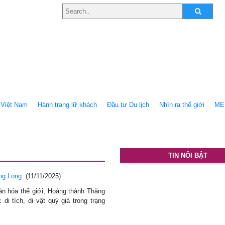
Việt Nam
Hành trang lữ khách
Ðầu tư Du lịch
Nhìn ra thế giới
ME
TIN NỔI BẬT
ng Long
(11/11/2025)
ăn hóa thế giới, Hoàng thành Thăng
di tích, di vật quý giá trong trạng