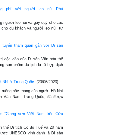
ng phí với người leo núi Phú
g người leo núi và gây quỹ cho các
 cho du khách và người leo núi, từ
c tuyến tham quan gắn với Di sản
trị độc đáo của Di sản Văn hóa thế
ng sản phẩm du lịch là tổ hợp dịch
à Nhì ở Trung Quốc
(20/06/2023)
, ruộng bậc thang của người Hà Nhì
ỉnh Vân Nam, Trung Quốc, đã được
ãm “Giang sơn Việt Nam trên Cửu
 thể Di tích Cố đô Huế và 20 năm
được UNESCO vinh danh là Di sản