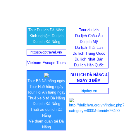
Tour Du lịch Đà Nẵng
Tour du lịch
Kinh nghiệm Du lịch
Du lịch Châu Âu
Du lịch Đà Nẵng
Du lịch Mỹ
Du lịch Thái Lan
https://qbtravel.vn/
Du lịch Trung Quốc
Du lịch Nhật Bản
Vietnam Escape Tours
Du lịch Hàn Quốc
DU LỊCH ĐÀ NẴNG 4
NGÀY 3 ĐÊM
Tour Bà Nà hằng ngày
Tour Huế hằng ngày
tripday.vn
Tour Hội An hằng ngày
Thuê xe ô tô Đà Nẵng
Du lịch Đà Nẵng
Thuê xe du lịch Đà
Nẵng
Vé tham quan tại Đà
Nẵng