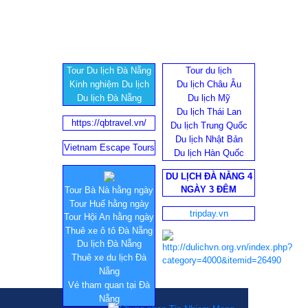
Tour Du lịch Đà Nẵng
Tour du lịch
Kinh nghiệm Du lịch
Du lịch Châu Âu
Du lịch Đà Nẵng
Du lịch Mỹ
Du lịch Thái Lan
https://qbtravel.vn/
Du lịch Trung Quốc
Du lịch Nhật Bản
Vietnam Escape Tours
Du lịch Hàn Quốc
DU LỊCH ĐÀ NẴNG 4
NGÀY 3 ĐÊM
Tour Bà Nà hằng ngày
Tour Huế hằng ngày
tripday.vn
Tour Hội An hằng ngày
Thuê xe ô tô Đà Nẵng
Du lịch Đà Nẵng
Thuê xe du lịch Đà
Nẵng
Vé tham quan tại Đà
Nẵng