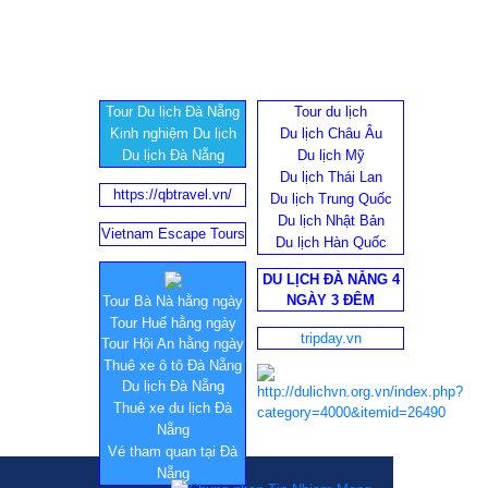
Tour Du lịch Đà Nẵng
Tour du lịch
Kinh nghiệm Du lịch
Du lịch Châu Âu
Du lịch Đà Nẵng
Du lịch Mỹ
Du lịch Thái Lan
https://qbtravel.vn/
Du lịch Trung Quốc
Du lịch Nhật Bản
Vietnam Escape Tours
Du lịch Hàn Quốc
DU LỊCH ĐÀ NẴNG 4
NGÀY 3 ĐÊM
Tour Bà Nà hằng ngày
Tour Huế hằng ngày
tripday.vn
Tour Hội An hằng ngày
Thuê xe ô tô Đà Nẵng
Du lịch Đà Nẵng
Thuê xe du lịch Đà
Nẵng
Vé tham quan tại Đà
Nẵng