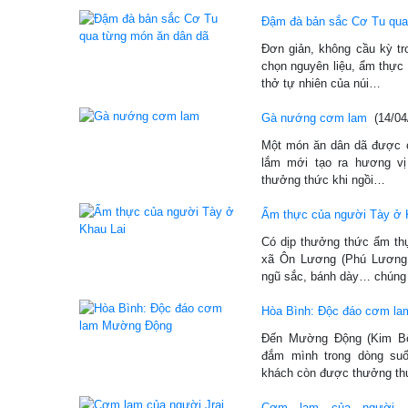
Đậm đà bản sắc Cơ Tu qua
Đơn giản, không cầu kỳ tr
chọn nguyên liệu, ẩm thực
thở tự nhiên của núi…
Gà nướng cơm lam
(14/04
Một món ăn dân dã được c
lắm mới tạo ra hương vị
thưởng thức khi ngồi…
Ẩm thực của người Tày ở 
Có dịp thưởng thức ẩm th
xã Ôn Lương (Phú Lương,
ngũ sắc, bánh dày… chúng
Hòa Bình: Độc đáo cơm l
Đến Mường Động (Kim Bôi
đắm mình trong dòng suố
khách còn được thưởng t
Cơm lam của người Jr