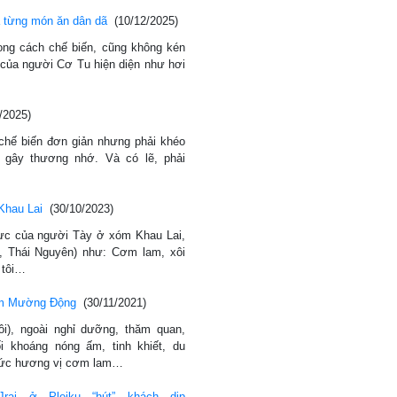
 từng món ăn dân dã
(10/12/2025)
ong cách chế biến, cũng không kén
 của người Cơ Tu hiện diện như hơi
/2025)
hế biến đơn giản nhưng phải khéo
 gây thương nhớ. Và có lẽ, phải
Khau Lai
(30/10/2023)
ực của người Tày ở xóm Khau Lai,
 Thái Nguyên) như: Cơm lam, xôi
 tôi…
am Mường Động
(30/11/2021)
), ngoài nghỉ dưỡng, thăm quan,
i khoáng nóng ấm, tinh khiết, du
hức hương vị cơm lam…
ai ở Pleiku “hút” khách dịp