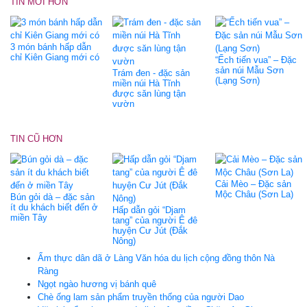
TIN MỚI HƠN
3 món bánh hấp dẫn
chỉ Kiên Giang mới có
“Ếch tiến vua” – Đặc
sản núi Mẫu Sơn
Trám đen - đặc sản
(Lạng Sơn)
miền núi Hà Tĩnh
được săn lùng tận
vườn
TIN CŨ HƠN
Cải Mèo – Đặc sản
Mộc Châu (Sơn La)
Bún gỏi dà – đặc sản
ít du khách biết đến ở
Hấp dẫn gỏi “Djam
miền Tây
tang” của người Ê đê
huyện Cư Jút (Đắk
Nông)
Ẩm thực dân dã ở Làng Văn hóa du lịch cộng đồng thôn Nà
Ràng
Ngọt ngào hương vị bánh quê
Chè ống lam sản phẩm truyền thống của người Dao