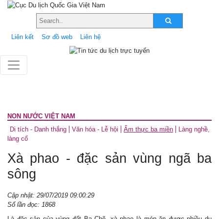
Liên kết
Sơ đồ web
Liên hệ
NON NƯỚC VIỆT NAM
Di tích - Danh thắng
Văn hóa - Lễ hội
Ẩm thực ba miền
Làng nghề,
làng cổ
Xà phao - đặc sản vùng ngã ba
sông
Cập nhật: 29/07/2019 09:00:29
Số lần đọc: 1868
Là đặc sản của vùng đất Ba Chẽ, xà phao là món ăn được nhiều du