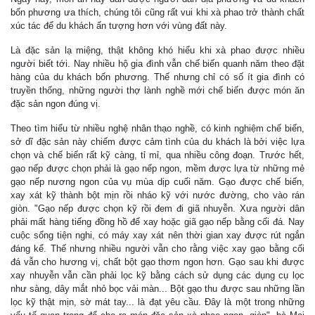
bốn phương ưa thích, chúng tôi cũng rất vui khi xà phao trở thành chất
xúc tác để du khách ấn tượng hơn với vùng đất này.
Là đặc sản lạ miệng, thật không khó hiểu khi xà phao được nhiều
người biết tới. Nay nhiều hộ gia đình vẫn chế biến quanh năm theo đặt
hàng của du khách bốn phương. Thế nhưng chỉ có số ít gia đình có
truyền thống, những người thợ lành nghề mới chế biến được món ăn
đặc sản ngon đúng vị.
Theo tìm hiểu từ nhiều nghệ nhân thạo nghề, có kinh nghiệm chế biến,
sở dĩ đặc sản này chiếm được cảm tình của du khách là bởi việc lựa
chọn và chế biến rất kỹ càng, tỉ mỉ, qua nhiều công đoạn. Trước hết,
gạo nếp được chọn phải là gạo nếp ngon, mềm được lựa từ những mẻ
gạo nếp nương ngon của vụ mùa dịp cuối năm. Gạo được chế biến,
xay xát kỹ thành bột mịn rồi nháo kỹ với nước đường, cho vào rán
giòn. "Gạo nếp được chọn kỹ rồi đem đi giã nhuyễn. Xưa người dân
phải mất hàng tiếng đồng hồ để xay hoặc giã gạo nếp bằng cối đá. Nay
cuộc sống tiện nghi, có máy xay xát nên thời gian xay được rút ngắn
đáng kể. Thế nhưng nhiều người vẫn cho rằng việc xay gạo bằng cối
đá vẫn cho hương vị, chất bột gạo thơm ngon hơn. Gạo sau khi được
xay nhuyễn vẫn cần phải lọc kỹ bằng cách sử dụng các dụng cụ lọc
như sàng, dây mắt nhỏ bọc vải màn... Bột gạo thu được sau những lần
lọc kỹ thật mịn, sờ mát tay... là đạt yêu cầu. Đây là một trong những