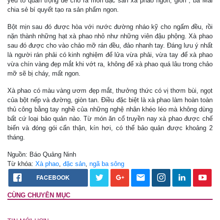
yếu tố quan trọng để cho ra món đặc sản xà phao ngon, giòn", bà Mai
chia sẻ bí quyết tạo ra sản phẩm ngon.
Bột mịn sau đó được hòa với nước đường nháo kỹ cho ngấm đều, rồi
nặn thành những hạt xà phao nhỏ như những viên đậu phộng. Xà phao
sau đó được cho vào chảo mỡ rán đều, đảo nhanh tay. Đáng lưu ý nhất
là người rán phải có kinh nghiệm để lửa vừa phải, vừa tay để xà phao
vừa chín vàng đẹp mắt khi vớt ra, không để xà phao quá lâu trong chảo
mỡ sẽ bị cháy, mất ngon.
Xà phao có màu vàng ươm đẹp mắt, thưởng thức có vị thơm bùi, ngọt
của bột nếp và đường, giòn tan. Điều đặc biệt là xà phao làm hoàn toàn
thủ công bằng tay nghề của những nghệ nhân khéo léo mà không dùng
bất cứ loại bảo quản nào. Từ món ăn cổ truyền nay xà phao được chế
biến và đóng gói cẩn thận, kín hơi, có thể bảo quản được khoảng 2
tháng.
Nguồn: Báo Quảng Ninh
Từ khóa:
Xà phao
,
đặc sản
,
ngã ba sông
FACEBOOK
CÙNG CHUYÊN MỤC