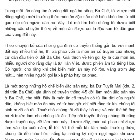
Trong một lần công tác ở vùng đất ngã ba sông, Ba Chẽ, tôi được một
đồng nghiệp mời thưởng thức món ăn đặc sắc chế biến khéo léo từ bột
gạo nếp của người dân nơi đây. Tò mò tìm hiểu chúng tôi được biết
những câu chuyện thú vị về món ăn được coi là đặc sản từ dân gian
của vùng đất này.
Theo chuyện kể của những gia đình có truyền thống gắn bó với mảnh
đất này nhiều thế hệ, thì xà phao vốn là món ăn cổ truyền của những
cư dân đầu tiên ở đất Ba Chẽ. Giải thích về tên gọi kỳ lạ của món ăn,
nhiều người cho rằng đây là từ Hán Việt, được phiên âm từ tiếng Hoa.
Có người cho rằng khi chế biến món ăn này nổ ròn, vàng ươm đẹp
mắt... nên nhiều người gọi là xà pháo hay xà phao.
Là một trong những hộ chế biến đặc sản này, bà Dư Tuyết Mai (khu 2,
thị trấn Ba Chẽ), gia đình có truyền thống 4-5 đời làm món đặc sản này
ở Ba Chẽ, cho biết: Đây là món ăn cổ truyền có từ lâu đời của người
dân, không biết món ăn này có từ bao giờ chỉ biết rằng từ khi chúng tôi
sinh ra đã có rồi. Thuở nhỏ chúng tôi đã thấy bố mẹ và các thế hệ ông
bà đi trước làm cho chúng tôi ăn. Tiếp nối truyền thống chúng tôi cũng
được truyền dạy để làm món này. Trước đây, món xà phao chỉ được
làm vào dịp cuối năm, lễ tết. Vì thế mỗi khi làm hoặc thưởng thức,
chúng tôi đều háo hức, sống lại những kỷ niệm ngọt ngào khi xưa.
Ngày nay, món ăn này dần được người dân địa phương và du khách