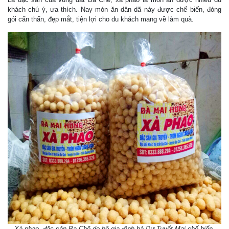
khách chú ý, ưa thích. Nay món ăn dân dã này được chế biến, đóng
gói cẩn thẩn, đẹp mắt, tiện lợi cho du khách mang về làm quà.
Xà phao, đặc sản Ba Chẽ do hộ gia đình bà Dư Tuyết Mai chế biến.