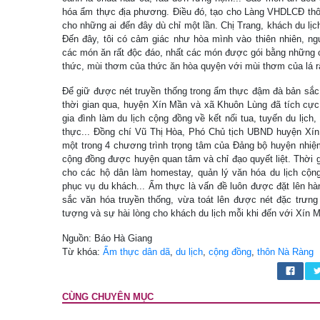
hóa ẩm thực địa phương. Điều đó, tạo cho Làng VHDLCĐ thô
cho những ai đến đây dù chỉ một lần. Chị Trang, khách du lịc
Đến đây, tôi có cảm giác như hòa mình vào thiên nhiên, ngư
các món ăn rất độc đáo, nhất các món được gói bằng những c
thức, mùi thơm của thức ăn hòa quyện với mùi thơm của lá r
Để giữ được nét truyền thống trong ẩm thực đậm đà bản sắc
thời gian qua, huyện Xín Mần và xã Khuôn Lùng đã tích cực 
gia đình làm du lịch cộng đồng về kết nối tua, tuyến du lịch
thực... Đồng chí Vũ Thị Hòa, Phó Chủ tịch UBND huyện Xín M
một trong 4 chương trình trọng tâm của Đảng bộ huyện nhiệm
cộng đồng được huyện quan tâm và chỉ đạo quyết liệt. Thời 
cho các hộ dân làm homestay, quản lý văn hóa du lịch cộng 
phục vụ du khách... Ẩm thực là vấn đề luôn được đặt lên hà
sắc văn hóa truyền thống, vừa toát lên được nét đặc trưng
tượng và sự hài lòng cho khách du lịch mỗi khi đến với Xín 
Nguồn: Báo Hà Giang
Từ khóa:
Ẩm thực dân dã
,
du lịch
,
cộng đồng
,
thôn Nà Ràng
CÙNG CHUYÊN MỤC