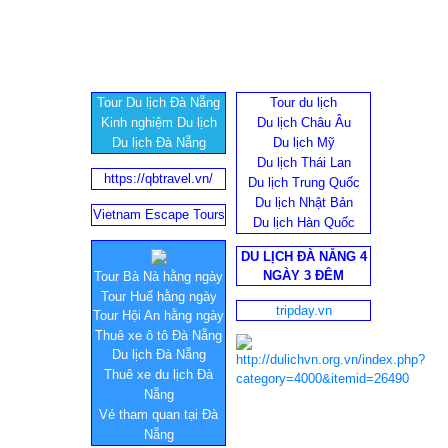
Tour Du lịch Đà Nẵng
Tour du lịch
Kinh nghiệm Du lịch
Du lịch Châu Âu
Du lịch Đà Nẵng
Du lịch Mỹ
Du lịch Thái Lan
https://qbtravel.vn/
Du lịch Trung Quốc
Du lịch Nhật Bản
Vietnam Escape Tours
Du lịch Hàn Quốc
DU LỊCH ĐÀ NẴNG 4
NGÀY 3 ĐÊM
Tour Bà Nà hằng ngày
Tour Huế hằng ngày
tripday.vn
Tour Hội An hằng ngày
Thuê xe ô tô Đà Nẵng
Du lịch Đà Nẵng
Thuê xe du lịch Đà
Nẵng
Vé tham quan tại Đà
Nẵng