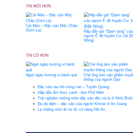
TIN MỚI HƠN
Cải Mèo – Đặc sản Mộc Châu
(Sơn La)
Hấp dẫn gỏi “Djam tang” của
người Ê đê huyện Cư Jút (
Nông)
TIN CŨ HƠN
Ngọt ngào hương vị bánh quê
Chè ống lam sản phẩm truy
thống của người Dao
Đặc sản rau hôi vùng cao – Tuyên Quang
Hấp dẫn ẩm thực canh - bún Phố Hiến
Trải nghiệm những món đặc sản độc và lạ ở Ninh Bình
Đu đủ đâm – đặc sản của người Khmer ở An Giang
Lạ miệng món ăn từ ốc vú nàng Hội An