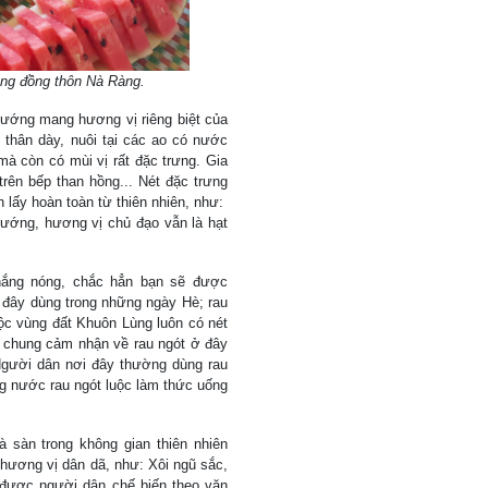
ng đồng thôn Nà Ràng.
nướng mang hương vị riêng biệt của
thân dày, nuôi tại các ao có nước
à còn có mùi vị rất đặc trưng. Gia
rên bếp than hồng... Nét đặc trưng
 lấy hoàn toàn từ thiên nhiên, như:
nướng, hương vị chủ đạo vẫn là hạt
ắng nóng, chắc hẳn bạn sẽ được
đây dùng trong những ngày Hè; rau
uộc vùng đất Khuôn Lùng luôn có nét
ó chung cảm nhận về rau ngót ở đây
Người dân nơi đây thường dùng rau
ng nước rau ngót luộc làm thức uống
 sàn trong không gian thiên nhiên
hương vị dân dã, như: Xôi ngũ sắc,
 được người dân chế biến theo văn