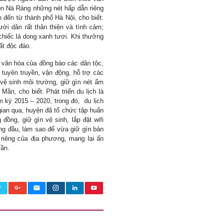
n Nà Ràng những nét hấp dẫn riêng
h đến từ thành phố Hà Nội, cho biết:
ời dân rất thân thiện và tình cảm;
hiếc lá dong xanh tươi. Khi thưởng
ất độc đáo.
 văn hóa của đồng bào các dân tộc,
tuyên truyền, vận động, hỗ trợ các
, vệ sinh môi trường, giữ gìn nét ẩm
ần, cho biết: Phát triển du lịch là
 kỳ 2015 – 2020, trong đó, du lịch
gian qua, huyện đã tổ chức tập huấn
đồng, giữ gìn vệ sinh, lắp đặt wifi
ng đầu, làm sao để vừa giữ gìn bản
 riêng của địa phương, mang lại ấn
Mần.