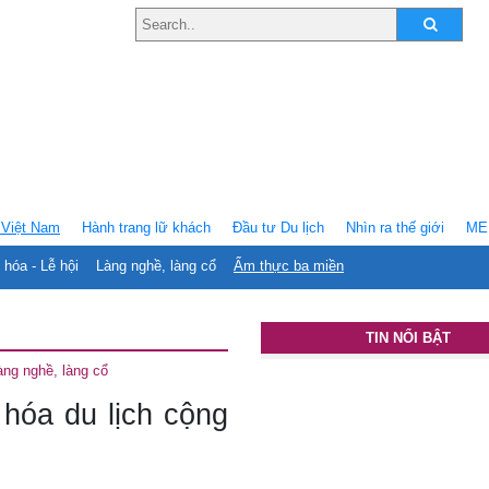
Việt Nam
Hành trang lữ khách
Ðầu tư Du lịch
Nhìn ra thế giới
ME
 hóa - Lễ hội
Làng nghề, làng cổ
Ẩm thực ba miền
TIN NỔI BẬT
àng nghề, làng cổ
hóa du lịch cộng