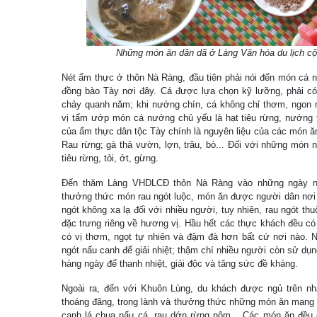
Những món ăn dân dã ở Làng Văn hóa du lịch cộ
Nét ẩm thực ở thôn Nà Ràng, đầu tiên phải nói đến món cá 
đồng bào Tày nơi đây. Cá được lựa chọn kỹ lưỡng, phải có 
chảy quanh năm; khi nướng chín, cá không chỉ thơm, ngon m
vị tẩm ướp món cá nướng chủ yếu là hạt tiêu rừng, nướng t
của ẩm thực dân tộc Tày chính là nguyên liệu của các món ăn
Rau rừng; gà thả vườn, lợn, trâu, bò... Đối với những món 
tiêu rừng, tỏi, ớt, gừng.
Đến thăm Làng VHDLCĐ thôn Nà Ràng vào những ngày n
thưởng thức món rau ngót luộc, món ăn được người dân nơi 
ngót không xa lạ đối với nhiều người, tuy nhiên, rau ngót th
đặc trưng riêng về hương vị. Hầu hết các thực khách đều c
có vị thơm, ngọt tự nhiên và đậm đà hơn bất cứ nơi nào. 
ngót nấu canh để giải nhiệt; thậm chí nhiều người còn sử dụ
hàng ngày để thanh nhiệt, giải độc và tăng sức đề kháng.
Ngoài ra, đến với Khuôn Lùng, du khách được ngủ trên nhà
thoáng đãng, trong lành và thưởng thức những món ăn mang 
canh lá chua nấu cá, rau dớn rừng nộm... Các món ăn đều