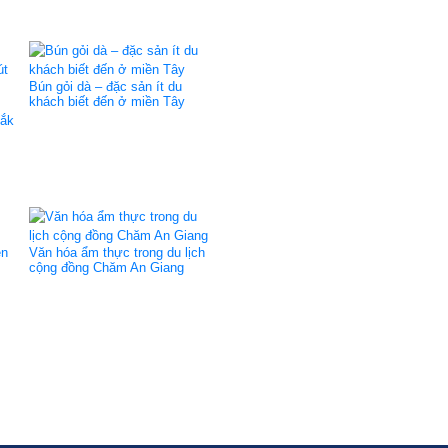
Bún gỏi dà – đặc sản ít du
khách biết đến ở miền Tây
Đắk
ền
Văn hóa ẩm thực trong du lịch
cộng đồng Chăm An Giang