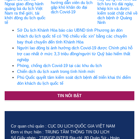
hướng dẫn viên du lịch
Ngoại giao đồng hành
lịch lưu trú dài ngày,
gặp khó khăn do đại
quảng bá du lịch Việt
khép kín và được
dịch Covid-19
Nam ra thế giới, tái
kiểm soát chặt chẽ về
khởi động du lịch quốc
dịch bệnh ở Quảng
tế
Ninh
Sở Du lịch Khánh Hòa báo cáo UBND tỉnh Phương án đón
khách du lịch quốc tế có “Hộ chiếu vắc xin” bằng các chuyến
bay thuê chuyến đến tỉnh Khánh Hòa
Người lao động bị ảnh hưởng dịch Covid-19 được Chính phủ hỗ
trợ cao nhất ở mức 3,3 triệu đồng/người từ Quỹ bảo hiểm thất
nghiệp
Phòng, chống dịch Covid-19 tại các khu du lịch
Chiến dịch du lịch xanh trong tình hình mới
Phú Quốc quyết tâm kiểm soát dịch bệnh để triển khai thí điểm
đón khách du lịch quốc tế
TIN NỔI BẬT
Cơ quan chủ quản : CỤC DU LỊCH QUỐC GIA VIỆT NAM
Đơn vị thực hiện : TRUNG TÂM THÔNG TIN DU LỊCH
Số Giấy phép : 2745/GP-INTER Địa chỉ: 80 Quán Sứ - Hoàn