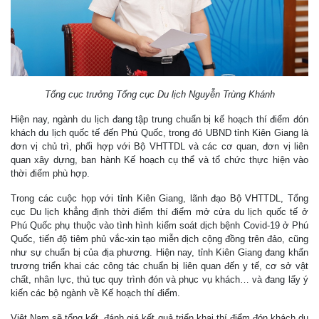
Tổng cục trưởng Tổng cục Du lịch Nguyễn Trùng Khánh
Hiện nay, ngành du lịch đang tập trung chuẩn bị kế hoạch thí điểm đón
khách du lịch quốc tế đến Phú Quốc, trong đó UBND tỉnh Kiên Giang là
đơn vị chủ trì, phối hợp với Bộ VHTTDL và các cơ quan, đơn vị liên
quan xây dựng, ban hành Kế hoạch cụ thể và tổ chức thực hiện vào
thời điểm phù hợp.
Trong các cuộc họp với tỉnh Kiên Giang, lãnh đạo Bộ VHTTDL, Tổng
cục Du lịch khẳng định thời điểm thí điểm mở cửa du lịch quốc tế ở
Phú Quốc phụ thuộc vào tình hình kiểm soát dịch bệnh Covid-19 ở Phú
Quốc, tiến độ tiêm phủ vắc-xin tạo miễn dịch cộng đồng trên đảo, cũng
như sự chuẩn bị của địa phương. Hiện nay, tỉnh Kiên Giang đang khẩn
trương triển khai các công tác chuẩn bị liên quan đến y tế, cơ sở vật
chất, nhân lực, thủ tục quy trình đón và phục vụ khách… và đang lấy ý
kiến các bộ ngành về Kế hoạch thí điểm.
Việt Nam sẽ tổng kết, đánh giá kết quả triển khai thí điểm đón khách du