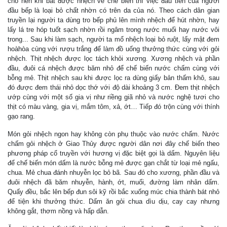
cho nên khi bắt được nhệch về chế biến thì việc đầu tiên của người
đầu bếp là loại bỏ chất nhờn có trên da của nó. Theo cách dân gian
truyền lại người ta dùng tro bếp phủ lên mình nhệch để hút nhờn, hay
lấy lá tre hóp tuốt sạch nhờn rồi ngâm trong nước muối hay nước vôi
trong... Sau khi làm sạch, người ta mổ nhệch loại bỏ ruột, lấy mật đem
hoàhòa cùng với rượu trắng để làm đồ uống thưởng thức cùng với gỏi
nhệch. Thịt nhệch được lọc tách khỏi xương. Xương nhệch và phần
đầu, đuôi cá nhệch được băm nhỏ để chế biến nước chấm cùng với
bỗng mẻ. Thịt nhệch sau khi được lọc ra dùng giấy bản thấm khô, sau
đó được đem thái nhỏ dọc thớ với độ dài khoảng 3 cm. Đem thịt nhệch
ướp cùng với một số gia vị như riềng giã nhỏ và nước nghệ tươi cho
thịt có màu vàng, gia vị, mắm tôm, xả, ớt… Tiếp đó trộn cùng với thính
gạo rang.
Món gỏi nhệch ngon hay không còn phụ thuộc vào nước chấm. Nước
chấm gỏi nhệch ở Giao Thủy được người dân nơi đây chế biến theo
phương pháp cổ truyền với hương vị đặc biệt gọi là dấm. Nguyên liệu
để chế biến món dấm là nước bỗng mẻ được gạn chắt từ loại mẻ ngấu,
chua. Mẻ chua đánh nhuyễn lọc bỏ bã. Sau đó cho xương, phần đầu và
đuôi nhệch đã băm nhuyễn, hành, ớt, muối, đường làm nhân dấm.
Quấy đều, bắc lên bếp đun sôi kỹ rồi bắc xuống múc chia thành bát nhỏ
để tiện khi thưởng thức. Dấm ăn gỏi chua dìu dịu, cay cay nhưng
không gắt, thơm nồng và hấp dẫn.