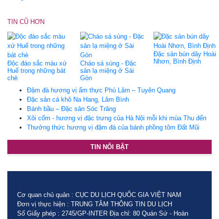
TIN CŨ HƠN
Đặc sản bún dây Hoài
Nhơn, Bình Định
Độc đáo sắc màu xứ
Cháo sá sùng - Đặc
Huế trong những bát
sản lạ miệng ở Sài
chè
Gòn
Đậm đà hương vị ẩm thực Phú Lâm – Tuyên Quang
Đặc sản cá khô Na Hang, Lâm Bình
Bánh bầu – Đặc sản Sóc Trăng
Xôi cốm - hương vị đặc trưng của Hà Nội mỗi khi mùa Thu đến
Thưởng thức hương vị đậm đà của bánh phồng tôm Đất Mũi
TIN NỔI BẬT
Cơ quan chủ quản : CỤC DU LỊCH QUỐC GIA VIỆT NAM
Đơn vị thực hiện : TRUNG TÂM THÔNG TIN DU LỊCH
Số Giấy phép : 2745/GP-INTER Địa chỉ: 80 Quán Sứ - Hoàn