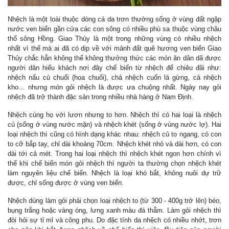
Nhệch là một loài thuộc dòng cá da trơn thường sống ở vùng đất ngập
nước ven biển gần cửa các con sông có nhiều phù sa thuộc vùng châu
thổ sông Hồng. Giao Thủy là một trong những vùng có nhiều nhệch
nhất vì thế mà ai đã có dịp về với mảnh đất quê hương ven biển Giao
Thủy chắc hẳn không thể không thưởng thức các món ăn dân dã được
người dân hiếu khách nơi đây chế biến từ nhệch để chiêu đãi như:
nhệch nấu củ chuối (hoa chuối), chả nhệch cuốn lá gừng, cá nhệch
kho… nhưng món gỏi nhệch là được ưa chuộng nhất. Ngày nay gỏi
nhệch đã trở thành đặc sản trong nhiều nhà hàng ở Nam Định.
Nhệch cùng họ với lươn nhưng to hơn. Nhệch thì có hai loại là nhệch
củ (sống ở vùng nước mặn) và nhệch khét (sống ở vùng nước lợ). Hai
loại nhệch thì cũng có hình dạng khác nhau: nhệch củ to ngang, có con
to cỡ bắp tay, chỉ dài khoảng 70cm. Nhệch khét nhỏ và dài hơn, có con
dài tới cả mét. Trong hai loại nhệch thì nhệch khét ngon hơn chính vì
thế khi chế biến món gỏi nhệch thì người ta thường chọn nhệch khét
làm nguyên liệu chế biến. Nhệch là loại khó bắt, không nuôi dự trữ
được, chỉ sống được ở vùng ven biển.
Nhệch dùng làm gỏi phải chọn loại nhệch to (từ 300 - 400g trở lên) béo,
bụng trắng hoặc vàng óng, lưng xanh màu đá thẫm. Làm gỏi nhệch thì
đòi hỏi sự tỉ mỉ và công phu. Do đặc tính da nhệch có nhiều nhớt, trơn