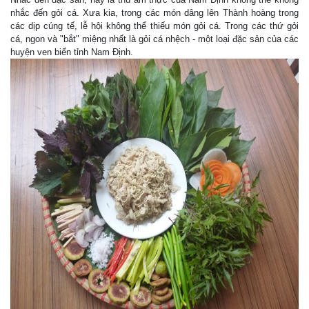
nhắc đến gỏi cá. Xưa kia, trong các món dâng lên Thành hoàng trong
các dịp cúng tế, lễ hội không thể thiếu món gỏi cá. Trong các thứ gỏi
cá, ngon và "bắt" miệng nhất là gỏi cá nhệch - một loại đặc sản của các
huyện ven biển tỉnh Nam Định.