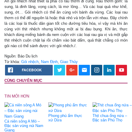
Ăn gỏi nhệch nhất thiết là phải có rau thơm đi cùng. Rau thơm gồm: lá
sung, lá đinh lăng, vọng cách, lá mơ lông… Và các loại quả như khế,
sung, ớt… Gỏi nhệch có thể ăn cùng với bánh đa vừng. Các loại rau
thơm có thể để nguyên lá hoặc thái nhỏ và trộn lẫn với nhau. Đây chính
là các loại lá thuốc dân gian tốt cho đường tiêu hóa, vì vậy mà khi ăn
cùng với thịt nhệch nhưng không một ai bị đau bụng. Khi ăn, thực
khách dùng miếng bánh đa nem cuộn với các loại rau gia vị và một gắp
thịt nhệch cuộn chặt lại rồi chấm vào bát dấm, quả thật chẳng có món
gỏi nào có thể sánh được với gỏi nhệch./.
Nguồn: Báo Du lịch
Từ khóa:
Gỏi nhệch
,
Nam Định
,
Giao Thủy
FACEBOOK
CÙNG CHUYÊN MỤC
TIN MỚI HƠN
Phong phú ẩm thực
Thịt chua ống nứa –
xứ Dừa
Đặc sản Phú Thọ
Cá niên sông A Mó –
Đặc sản vùng núi Nam
Giang