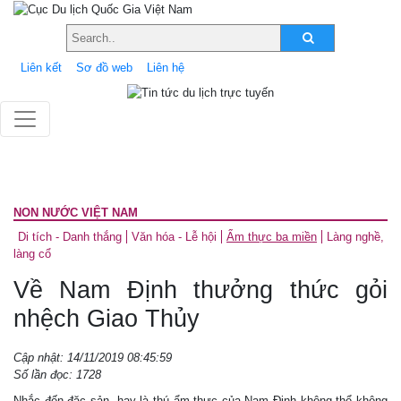
Liên kết
Sơ đồ web
Liên hệ
NON NƯỚC VIỆT NAM
Di tích - Danh thắng
Văn hóa - Lễ hội
Ẩm thực ba miền
Làng nghề,
làng cổ
Về Nam Định thưởng thức gỏi
nhệch Giao Thủy
Cập nhật: 14/11/2019 08:45:59
Số lần đọc: 1728
Nhắc đến đặc sản, hay là thú ẩm thực của Nam Định không thể không