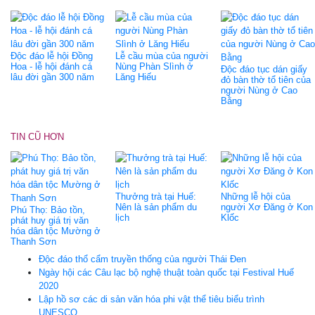
Độc đáo lễ hội Đồng
Lễ cầu mùa của người
Hoa - lễ hội đánh cá
Nùng Phàn Slình ở
Độc đáo tục dán giấy
lâu đời gần 300 năm
Lăng Hiếu
đỏ bàn thờ tổ tiên của
người Nùng ở Cao
Bằng
TIN CŨ HƠN
Thưởng trà tại Huế:
Những lễ hội của
Nên là sản phẩm du
người Xơ Đăng ở Kon
Phú Thọ: Bảo tồn,
lịch
Klốc
phát huy giá trị văn
hóa dân tộc Mường ở
Thanh Sơn
Độc đáo thổ cẩm truyền thống của người Thái Đen
Ngày hội các Câu lạc bộ nghệ thuật toàn quốc tại Festival Huế
2020
Lập hồ sơ các di sản văn hóa phi vật thể tiêu biểu trình
UNESCO