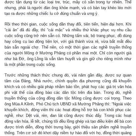
được tận dụng từ các loại tre, trúc, mây có sẵn trong tự nhiên. Thế
nhưng, phải là người đàn ông khỏe mạnh, và có bàn tay khéo léo mới
tạo ra được những chiếc lu cở đúng chuẩn và ưng ý.
Rồi theo thời gian, cuộc sống dần thay đổi, tiên tiến, hiện đại hơn. Khi
“cái ăn” đã đủ đầy, thì “cái mặc” và nhiều thứ khác phục vụ nhu cầu
cuộc sống cũng trở nên sẵn có. Những tấm vải, bộ trang phục, đồ dùng
hay công cụ lao động tiện lợi, với giá thành vừa rẻ, vừa bắt mắt đều
bán sẵn ngoài chợ. Thế nên, có một thời gian các nghề truyền thống
của người Mông ở Mường Phăng có phần mai một. Chỉ còn người già
như bà Ðớ, ông Lồng là vẫn tâm huyết và gìn giữ cho riêng mình như
là một phần trong cuộc sống.
Trước những thách thức chung đó, vài năm gần đây, được sự quan
tâm của Ðảng, Nhà nước, chính quyền địa phương cũng đã khuyến
khích và có nhiều giải pháp nhằm bảo tồn, phát huy các giá trị văn hóa
phi vật thể của đồng bào các dân tộc trên địa bàn. Trong đó, nghề
truyền thống của cộng đồng dân tộc Mông cũng được coi trọng. Theo
ông Mùa A Kềnh, Phó Chủ tịch UBND xã Mường Phăng thì: “Ngoài việc
khuyến khích, động viên thì các hoạt động hỗ trợ bà con khôi phục các
nghề, như: Dệt vải, rèn, đan lát cũng được thúc đẩy. Trong các hoạt
động văn hóa, lễ tết, chúng tôi đều lồng ghép và tạo điều kiện để bà con
được trình diễn, đồng thời trưng bày, giới thiệu sản phẩm nghề truyền
thống. Trên cơ sở đó khơi dậy niềm tự hào đối với họ, đồng thời quảng