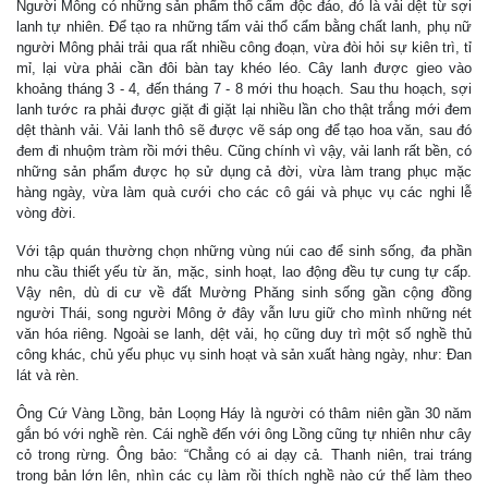
Người Mông có những sản phẩm thổ cẩm độc đáo, đó là vải dệt từ sợi
lanh tự nhiên. Ðể tạo ra những tấm vải thổ cẩm bằng chất lanh, phụ nữ
người Mông phải trải qua rất nhiều công đoạn, vừa đòi hỏi sự kiên trì, tỉ
mỉ, lại vừa phải cần đôi bàn tay khéo léo. Cây lanh được gieo vào
khoảng tháng 3 - 4, đến tháng 7 - 8 mới thu hoạch. Sau thu hoạch, sợi
lanh tước ra phải được giặt đi giặt lại nhiều lần cho thật trắng mới đem
dệt thành vải. Vải lanh thô sẽ được vẽ sáp ong để tạo hoa văn, sau đó
đem đi nhuộm tràm rồi mới thêu. Cũng chính vì vậy, vải lanh rất bền, có
những sản phẩm được họ sử dụng cả đời, vừa làm trang phục mặc
hàng ngày, vừa làm quà cưới cho các cô gái và phục vụ các nghi lễ
vòng đời.
Với tập quán thường chọn những vùng núi cao để sinh sống, đa phần
nhu cầu thiết yếu từ ăn, mặc, sinh hoạt, lao động đều tự cung tự cấp.
Vậy nên, dù di cư về đất Mường Phăng sinh sống gần cộng đồng
người Thái, song người Mông ở đây vẫn lưu giữ cho mình những nét
văn hóa riêng. Ngoài se lanh, dệt vải, họ cũng duy trì một số nghề thủ
công khác, chủ yếu phục vụ sinh hoạt và sản xuất hàng ngày, như: Ðan
lát và rèn.
Ông Cứ Vàng Lồng, bản Loọng Háy là người có thâm niên gần 30 năm
gắn bó với nghề rèn. Cái nghề đến với ông Lồng cũng tự nhiên như cây
cỏ trong rừng. Ông bảo: “Chẳng có ai dạy cả. Thanh niên, trai tráng
trong bản lớn lên, nhìn các cụ làm rồi thích nghề nào cứ thế làm theo