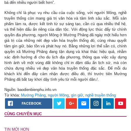
bá đến nhiều người biết hơn”.
Không chỉ là phục vụ nhu cầu của cuộc sống, với người Mông, nghề
truyền thống còn mang giá trị văn hóa và tâm linh sâu sắc. Mỗi sản
phẩm làm ra, được kết tinh từ sự sáng tạo, cần cù qua nhiều thế hệ,
và thể hiện dấu ấn riêng của dân tộc. Với động lực thúc đẩy từ chính
quyền địa phương, người Mông ở Mường Phăng đã ngày một hiểu hơn
giá trị của những nét đẹp văn hóa truyền thống đó, cùng nhau quyết
tâm gìn giữ, bảo tồn và phát huy nó. Bằng những lợi thế sẵn có, chính
quyền xã Mường Phăng đang tận dụng và khai thác hiệu quả, nhằm
xác định hướng đi cho du lịch địa phương, thông qua việc xây dựng
hình ảnh về một vùng đất không chỉ in đậm dấu ấn lịch sử, mà còn
chứa đựng nhiều vẻ đẹp văn hóa truyền thống đặc sắc. Ðể mỗi du
khách khi đến đây cảm nhận được điều đó, thì trước tiên Mường
Phăng đã bắt tay khơi dậy tình yêu từ mỗi người dân./.
Nguồn: baodienbienphu.info.vn
Từ khóa:
Mường Phăng
,
người Mông
,
gìn giữ
,
nghề truyền thống
FACEBOOK
CÙNG CHUYÊN MỤC
TIN MỚI HƠN