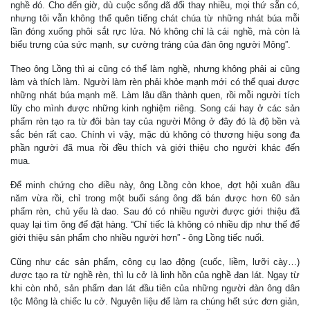
nghề đó. Cho đến giờ, dù cuộc sống đã đổi thay nhiều, mọi thứ sẵn có,
nhưng tôi vẫn không thể quên tiếng chát chúa từ những nhát búa mỗi
lần đóng xuống phôi sắt rực lửa. Nó không chỉ là cái nghề, mà còn là
biểu trưng của sức mạnh, sự cường tráng của đàn ông người Mông”.
Theo ông Lồng thì ai cũng có thể làm nghề, nhưng không phải ai cũng
làm và thích làm. Người làm rèn phải khỏe mạnh mới có thể quai được
những nhát búa mạnh mẽ. Làm lâu dần thành quen, rồi mỗi người tích
lũy cho mình được những kinh nghiệm riêng. Song cái hay ở các sản
phẩm rèn tạo ra từ đôi bàn tay của người Mông ở đây đó là độ bền và
sắc bén rất cao. Chính vì vậy, mặc dù không có thương hiệu song đa
phần người đã mua rồi đều thích và giới thiệu cho người khác đến
mua.
Ðể minh chứng cho điều này, ông Lồng còn khoe, đợt hội xuân đầu
năm vừa rồi, chỉ trong một buổi sáng ông đã bán được hơn 60 sản
phẩm rèn, chủ yếu là dao. Sau đó có nhiều người được giới thiệu đã
quay lại tìm ông để đặt hàng. “Chỉ tiếc là không có nhiều dịp như thế để
giới thiệu sản phẩm cho nhiều người hơn” - ông Lồng tiếc nuối.
Cũng như các sản phẩm, công cụ lao động (cuốc, liềm, lưỡi cày…)
được tạo ra từ nghề rèn, thì lu cở là linh hồn của nghề đan lát. Ngay từ
khi còn nhỏ, sản phẩm đan lát đầu tiên của những người đàn ông dân
tộc Mông là chiếc lu cở. Nguyên liệu để làm ra chúng hết sức đơn giản,