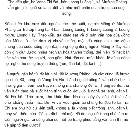
Cho đến giờ, bà Vàng Thị Ðớ, bản Loọng Luông 1, xã Mường Phăng
vẫn gìn giữ nghề se lanh, dệt vải như một phần quan trọng của cuộc
sống.
Sống trên khu vực đầu nguồn các khe suối, người Mông ở Mường
Phăng cư trú tập trung tại 4 bản: Loọng Luông 1, Loọng Luông 2, Loọng
Ngựu, Loọng Háy. Theo điều tra khảo sát về di sản văn hóa của đồng
bào Mông từ các đơn vị chuyên môn, mặc dù cùng chịu tác động
chung của cuộc sống hiện đại, song cộng đồng người Mông ở đây vẫn
còn gìn giữ được nhiều nét văn hóa truyền thống, thể hiện rõ nét bản
sắc văn hóa tộc người, bao gồm: Hát dân ca, múa khèn, lễ cúng dòng
họ, nghề thủ công truyền thống (rèn, đan lát, dệt lanh…).
Là người gắn bó từ rất lâu với đất Mường Phăng, và giờ cũng đã bước
qua tuổi 80, song bà Vàng Thị Ðớ, bản Loọng Luông 1 vẫn nhớ như in
những giá trị văn hóa truyền thống mà cha ông để lại. Trong số đó, thứ
vẫn luôn theo bà suốt hành trình cuộc đời, đó là nghề se lanh, dệt vải.
Bà Ðớ kể: “Thời xưa, khó khăn lắm. Nhưng ngày ấy có thể thiếu ăn
chứ chẳng thiếu mặc. Bởi vì vải vóc, quần áo chúng tôi đều tự làm ra.
Chị em phụ nữ cứ đến tuổi, không ai là không biết trồng lanh, dệt vải,
may vá, thêu thùa. Cả gia đình, chỉ mặc đồ do phụ nữ trong nhà làm ra.
Còn người già, ai cũng phải có một bộ trang phục bằng vải lanh thì mới
về gặp tổ tiên được!”.