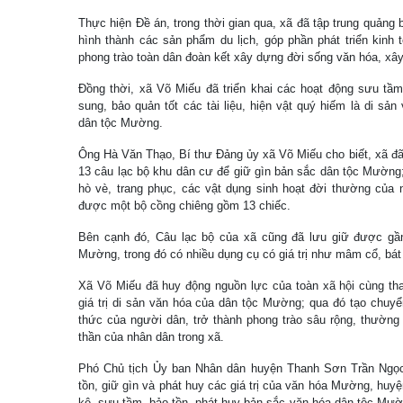
Thực hiện Ðề án, trong thời gian qua, xã đã tập trung quản
hình thành các sản phẩm du lịch, góp phần phát triển kinh 
phong trào toàn dân đoàn kết xây dựng đời sống văn hóa, xâ
Đồng thời, xã Võ Miếu đã triển khai các hoạt động sưu tầm
sung, bảo quản tốt các tài liệu, hiện vật quý hiếm là di sản
dân tộc Mường.
Ông Hà Văn Thạo, Bí thư Đảng ủy xã Võ Miếu cho biết, xã đã
13 câu lạc bộ khu dân cư để giữ gìn bản sắc dân tộc Mường; 
hò vè, trang phục, các vật dụng sinh hoạt đời thường của
được một bộ cồng chiêng gồm 13 chiếc.
Bên cạnh đó, Câu lạc bộ của xã cũng đã lưu giữ được gần
Mường, trong đó có nhiều dụng cụ có giá trị như mâm cổ, bá
Xã Võ Miếu đã huy động nguồn lực của toàn xã hội cùng tha
giá trị di sản văn hóa của dân tộc Mường; qua đó tạo chuy
thức của người dân, trở thành phong trào sâu rộng, thường 
thần của nhân dân trong xã.
Phó Chủ tịch Ủy ban Nhân dân huyện Thanh Sơn Trần Ngọ
tồn, giữ gìn và phát huy các giá trị của văn hóa Mường, hu
kê, sưu tầm, bảo tồn, phát huy bản sắc văn hóa dân tộc Mườ