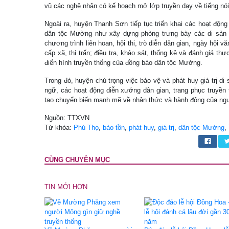
vũ các nghệ nhân có kế hoạch mở lớp truyền dạy về tiếng nói
Ngoài ra, huyện Thanh Sơn tiếp tục triển khai các hoạt động 
dân tộc Mường như xây dựng phòng trưng bày các di sản v
chương trình liên hoan, hội thi, trò diễn dân gian, ngày hội v
cấp xã, thị trấn; điều tra, khảo sát, thống kê và đánh giá th
điển hình truyền thống của đồng bào dân tộc Mường.
Trong đó, huyện chú trọng việc bảo vệ và phát huy giá trị di
ngữ, các hoạt động diễn xướng dân gian, trang phục truyền 
tạo chuyển biến mạnh mẽ về nhận thức và hành động của ngư
Nguồn: TTXVN
Từ khóa:
Phú Thọ
,
bảo tồn
,
phát huy
,
giá trị
,
dân tộc Mường
,
CÙNG CHUYÊN MỤC
TIN MỚI HƠN