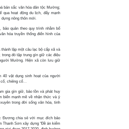
g bá bản sắc văn hóa dân tộc Mường;
tế qua hoạt động du lịch, đẩy mạnh
y dựng nông thôn mới.
, bảo quản theo quy trình nhằm bổ
 văn hóa truyền thống điển hình của
 thành lập một câu lạc bộ cấp xã và
trong đó tập trung gìn giữ các điệu
 người Mường. Hiện xã còn lưu giữ
 40 vật dụng sinh hoạt của người
t cổ, chiêng cổ…
m gia gìn giữ, bảo tồn và phát huy
ển biến mạnh mẽ về nhận thức và ý
xuyên trong đời sống văn hóa, tinh
c Ðương chia sẻ với mục đích bảo
yện Thanh Sơn xây dựng “Ðề án kiểm
ng giai đoạn 2017-2020, định hướng