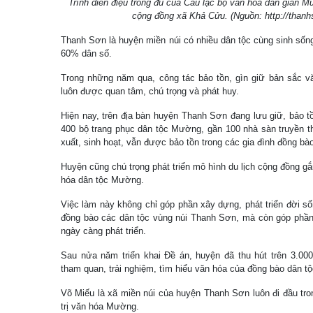
Trình diễn điệu trống đu của Câu lạc bộ văn hóa dân gian M
cộng đồng xã Khả Cửu. (Nguồn: http://thanh
Thanh Sơn là huyện miền núi có nhiều dân tộc cùng sinh số
60% dân số.
Trong những năm qua, công tác bảo tồn, gìn giữ bản sắc v
luôn được quan tâm, chú trọng và phát huy.
Hiện nay, trên địa bàn huyện Thanh Sơn đang lưu giữ, bảo 
400 bộ trang phục dân tộc Mường, gần 100 nhà sàn truyền t
xuất, sinh hoạt, vẫn được bảo tồn trong các gia đình đồng b
Huyện cũng chú trọng phát triển mô hình du lịch cộng đồng gắ
hóa dân tộc Mường.
Việc làm này không chỉ góp phần xây dựng, phát triển đời s
đồng bào các dân tộc vùng núi Thanh Sơn, mà còn góp phần 
ngày càng phát triển.
Sau nửa năm triển khai Đề án, huyện đã thu hút trên 3.00
tham quan, trải nghiệm, tìm hiểu văn hóa của đồng bào dân 
Võ Miếu là xã miền núi của huyện Thanh Sơn luôn đi đầu tro
trị văn hóa Mường.