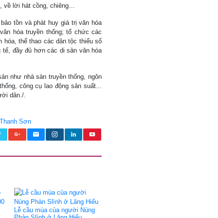
, về lời hát cồng, chiêng…
bảo tồn và phát huy giá trị văn hóa
ăn hóa truyền thống; tổ chức các
ăn hóa, thể thao các dân tộc thiểu số
ực tế, đầy đủ hơn các di sản văn hóa
 sản như nhà sàn truyền thống, ngôn
thống, công cụ lao động sản suất...
ời dân./.
Thanh Sơn
Lễ cầu mùa của người Nùng
Phàn Slình ở Lăng Hiếu