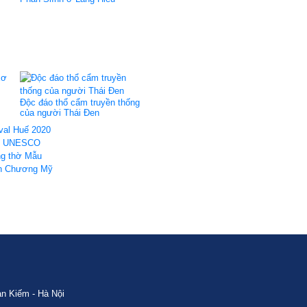
Độc đáo thổ cẩm truyền thống
của người Thái Đen
ival Huế 2020
ình UNESCO
ng thờ Mẫu
yện Chương Mỹ
n Kiếm - Hà Nội