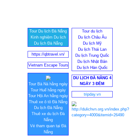
Tour Du lịch Đà Nẵng
Tour du lịch
Kinh nghiệm Du lịch
Du lịch Châu Âu
Du lịch Đà Nẵng
Du lịch Mỹ
Du lịch Thái Lan
https://qbtravel.vn/
Du lịch Trung Quốc
Du lịch Nhật Bản
Vietnam Escape Tours
Du lịch Hàn Quốc
DU LỊCH ĐÀ NẴNG 4
NGÀY 3 ĐÊM
Tour Bà Nà hằng ngày
Tour Huế hằng ngày
tripday.vn
Tour Hội An hằng ngày
Thuê xe ô tô Đà Nẵng
Du lịch Đà Nẵng
Thuê xe du lịch Đà
Nẵng
Vé tham quan tại Đà
Nẵng