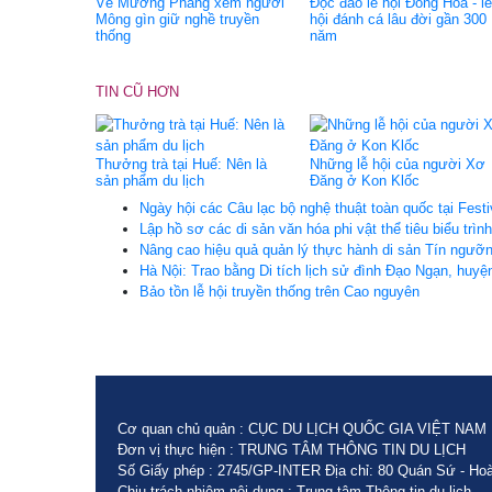
Về Mường Phăng xem người
Độc đáo lễ hội Đồng Hoa - lễ
Mông gìn giữ nghề truyền
hội đánh cá lâu đời gần 300
thống
năm
TIN CŨ HƠN
Thưởng trà tại Huế: Nên là
Những lễ hội của người Xơ
sản phẩm du lịch
Đăng ở Kon Klốc
Ngày hội các Câu lạc bộ nghệ thuật toàn quốc tại Fest
Lập hồ sơ các di sản văn hóa phi vật thể tiêu biểu tr
Nâng cao hiệu quả quản lý thực hành di sản Tín ngưỡ
Hà Nội: Trao bằng Di tích lịch sử đình Đạo Ngạn, hu
Bảo tồn lễ hội truyền thống trên Cao nguyên
Cơ quan chủ quản : CỤC DU LỊCH QUỐC GIA VIỆT NAM
Đơn vị thực hiện : TRUNG TÂM THÔNG TIN DU LỊCH
Số Giấy phép : 2745/GP-INTER Địa chỉ: 80 Quán Sứ - Hoà
Chịu trách nhiệm nội dung : Trung tâm Thông tin du lịch