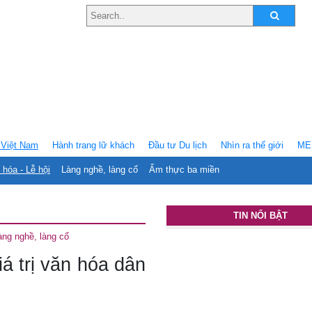
Việt Nam
Hành trang lữ khách
Ðầu tư Du lịch
Nhìn ra thế giới
ME
 hóa - Lễ hội
Làng nghề, làng cổ
Ẩm thực ba miền
TIN NỔI BẬT
àng nghề, làng cổ
á trị văn hóa dân