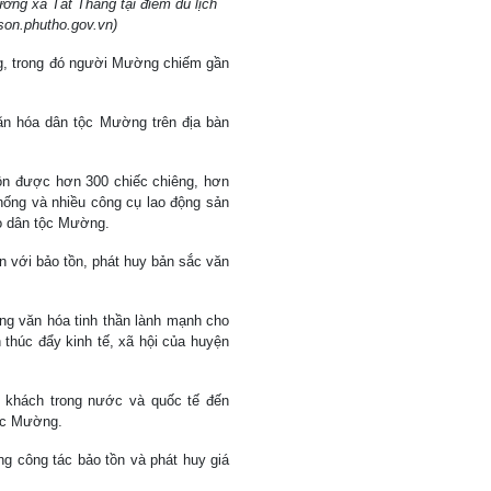
ường xã Tất Thắng tại điểm du lịch
son.phutho.gov.vn)
ng, trong đó người Mường chiếm gần
ăn hóa dân tộc Mường trên địa bàn
tồn được hơn 300 chiếc chiêng, hơn
hống và nhiều công cụ lao động sản
ào dân tộc Mường.
n với bảo tồn, phát huy bản sắc văn
ống văn hóa tinh thần lành mạnh cho
thúc đẩy kinh tế, xã hội của huyện
0 khách trong nước và quốc tế đến
tộc Mường.
ng công tác bảo tồn và phát huy giá