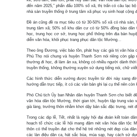
đến năm 2025,” phấn đấu 100% số xã, thị trấn có câu lạc b
nhà sàn truyền thống ở trung tâm xã phục vụ sinh hoạt cộng 
Đề án cũng đề ra mục tiêu có từ 30-50% số xã có nhà sàn, k
trung tâm xã; 50% số khu dân cư có từ 50% đồng bào dân t
học, trung học cơ sở, trung học phổ thông trên địa bàn huy
diễn văn hóa, khôi phục trang phục dân tộc Mường…
Theo ông Đương, việc bảo tồn, phát huy các giá trị văn hóa 
Phú Thọ nói chung và huyện Thanh Sơn nói riêng còn gặp n
thường đi học, đi làm ăn xa, không có nhiều người dành thời 
truyền thống, không thường xuyên sử dụng tiếng nói, chữ viế
Các hình thức diễn xướng được truyền từ đời này sang đời
hướng dẫn trực tiếp, ít có các văn bản ghi lại cụ thể nên còn 
Phó Chủ tịch Ủy ban Nhân dân huyện Thanh Sơn cho biết để 
văn hóa dân tộc Mường, thời gian tới, huyện tập trung vào vi
già làng, trưởng thôn nhằm khơi dậy bản sắc đặc trưng, nét
Trong các dịp lễ, Tết, nhất là ngày hội đại đoàn kết toàn dâ
hoạch tổ chức các lễ hội mang đậm nét văn hóa dân tộc M
thôn có thể truyền đạt cho thế hệ trẻ những nét đẹp của dân 
các làn điệu dân ca, hát sắc bùa, múa sạp, hay cách sử dụn