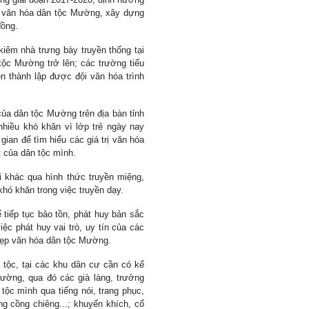
ộ văn hóa dân tộc Mường, xây dựng
đồng.
iêm nhà trưng bày truyền thống tại
ộc Mường trở lên; các trường tiểu
ện thành lập được đội văn hóa trình
của dân tộc Mường trên địa bàn tỉnh
hiều khó khăn vì lớp trẻ ngày nay
gian để tìm hiểu các giá trị văn hóa
t của dân tộc mình.
 khác qua hình thức truyền miệng,
khó khăn trong việc truyền dạy.
tiếp tục bảo tồn, phát huy bản sắc
ệc phát huy vai trò, uy tín của các
 đẹp văn hóa dân tộc Mường.
n tộc, tại các khu dân cư cần có kế
ường, qua đó các già làng, trưởng
tộc mình qua tiếng nói, trang phục,
g cồng chiêng...; khuyến khích, cổ