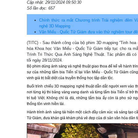
Cập nhật: 29/11/2024 09:50:30
Số lần đọc: 657
Chính thức ra mắt Chương trình Trải nghiệm đêm 
nghệ 3D Mapping
Văn Miếu - Quốc Tử Giám đưa vào thử nghiệm tour đê
(TITC) - Sau thành công của bộ phim 3D mapping “Tinh hoa 
hóa Khoa học Văn Miếu - Quốc Tử Giám tiếp tục cho ra mắ
Trình Tri Thức Qua Ánh Sáng Nghệ Thuật. Tác phẩm đã có bu
tối ngày 28/11/2024.
Bộ phim dùng ánh sáng và nghệ thuật giao thoa để kể về hành trình
sự của những tấm bia Tiến sĩ tại Văn Miếu - Quốc Tử Giám cũng n
vinh giá trị bất diệt của truyền thống học tập dân tộc.
Buổi trình chiếu 3D mapping nghệ thuật dẫn dắt người xem vào th
nơi từng kỳ thi bảng vàng vang danh và từng tấm bia Tiến sĩ trở
trí tuệ Việt. Không chỉ là đá, những tấm bia ấy còn là pho sử n
thống tôn vinh hiền tài.
Hành trình ánh sáng tái hiện một cách đầy cảm xúc và sáng tạo c
Tử Giám, đưa khán giả khám phá vẻ đẹp của di sản văn hóa dân t