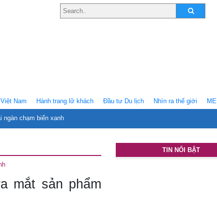
Việt Nam
Hành trang lữ khách
Ðầu tư Du lịch
Nhìn ra thế giới
ME
ại ngàn chạm biển xanh
TIN NỔI BẬT
nh
ra mắt sản phẩm