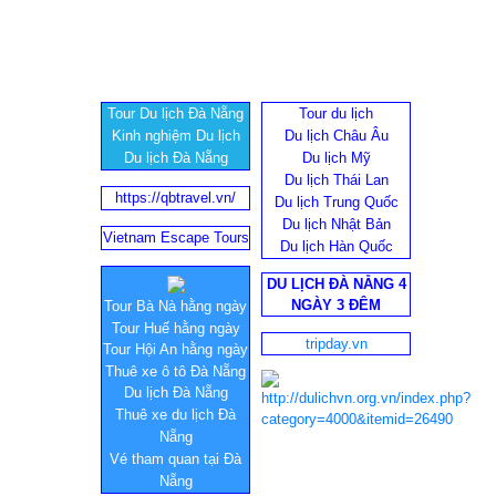
Tour Du lịch Đà Nẵng
Tour du lịch
Kinh nghiệm Du lịch
Du lịch Châu Âu
Du lịch Đà Nẵng
Du lịch Mỹ
Du lịch Thái Lan
https://qbtravel.vn/
Du lịch Trung Quốc
Du lịch Nhật Bản
Vietnam Escape Tours
Du lịch Hàn Quốc
DU LỊCH ĐÀ NẴNG 4
NGÀY 3 ĐÊM
Tour Bà Nà hằng ngày
Tour Huế hằng ngày
tripday.vn
Tour Hội An hằng ngày
Thuê xe ô tô Đà Nẵng
Du lịch Đà Nẵng
Thuê xe du lịch Đà
Nẵng
Vé tham quan tại Đà
Nẵng