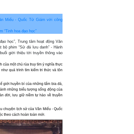
Văn Miếu - Quốc Tử Giám với công
m “Tinh hoa đạo học”
đạo học”, Trung tâm hoạt động Văn
t bộ phim “Sử đá lưu danh” - Hành
ổi giới thiệu tới truyền thông vào
 của một chú rùa truy tìm ý nghĩa thực
hư quá trình tìm kiếm tri thức và tôn
ế giới huyền bí của những tấm bia đá,
 thành những biểu tượng sống động của
gàn đời, lưu giữ niềm tự hào về truyền
âu chuyện lịch sử của Văn Miếu - Quốc
ộc theo cách hoàn toàn mới.