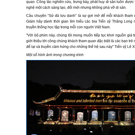
quan. Công tác nghiên cứu, trưng bày, phát huy di sản luôn được t
nghệ một cách sáng tạo, đổi mới nhưng không phá vỡ di sản.
Câu chuyện “Sử đá lưu danh” là sự gợi mở để mỗi khách tham 
Giám hãy dành thời gian tìm hiểu các bia Tiến sỹ Thăng Long
truyền thống học tập trong mỗi con người Việt Nam.
"Với bộ phim này, chúng tôi mong muốn tiếp tục khơi nguồn giá tr
giới thiệu tới công chúng khách tham quan đặc biệt là các bạn trẻ
để lại và truyền cảm hứng cho những thế hệ sau này" Tiến sỹ Lê X
Một số hình ảnh trong chương trình: