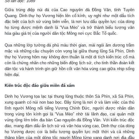
Số lần đọc: 1089
Giữa trùng điệp núi đá của Cao nguyên đá Đồng Văn, tỉnh Tuyên
Quang. Dinh thự họ Vương hiện lên cổ kính, uy nghi như một dấu tích
đặc biệt của lịch sử vùng biên viễn, là nơi lưu dấu quyền lực của dòng
họ từng được mệnh danh là “Vua Mèo” và trở thành biểu tượng văn
hóa giàu giá trị của người dân tộc Mông nơi cực Bắc Tổ quốc.
Qua những lớp tường đá phủ màu thời gian, mái ngói âm dương trầm
mặc và những câu chuyện còn vọng lại giữa thung lũng Sà Phìn, Dinh
thự họ Vương hôm nay không đơn thuần là một di tích kiến trúc cổ mà
còn là chứng nhân cho những biến động lịch sử, cho tinh thần đoàn kết
dân tộc và hành trình gìn giữ hồn cốt văn hóa vùng cao giữa nhịp sống
hiện đại.
Kiến trúc độc đáo giữa miền đá xám
Dinh họ Vương tọa lạc tại thung lũng thuộc thôn Sà Phìn, xã Sà Phìn,
xung quanh có núi non bao bọc. Đây từng là nơi ở và làm việc của thủ
lĩnh người Mông nổi tiếng Vương Chính Đức, người được nhân dân
trong vùng tôn kính gọi là “Vua Mèo” nhờ tài lãnh đạo, cai quản một
vùng rộng lớn trên địa bàn Cao nguyên đá Đồng Văn. Với kiến trúc độc
đáo, mang đậm dấu ấn lịch sử và văn hóa vùng cao, Dinh thự của dòng
họ Vương được coi là biểu tượng quyền lực một thời và cả những
thăng trầm của một dòng tộc người Mông từng vang danh nơi địa đầu