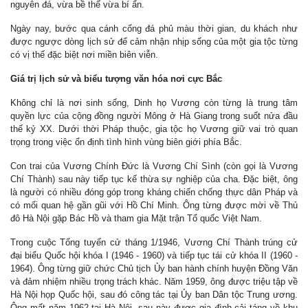
nguyên đá, vừa bề thế vừa bí ẩn.
Ngày nay, bước qua cánh cổng đá phủ màu thời gian, du khách như
được ngược dòng lịch sử để cảm nhận nhịp sống của một gia tộc từng
có vị thế đặc biệt nơi miền biên viễn.
Giá trị lịch sử và biểu tượng văn hóa nơi cực Bắc
Không chỉ là nơi sinh sống, Dinh họ Vương còn từng là trung tâm
quyền lực của cộng đồng người Mông ở Hà Giang trong suốt nửa đầu
thế kỷ XX. Dưới thời Pháp thuộc, gia tộc họ Vương giữ vai trò quan
trọng trong việc ổn định tình hình vùng biên giới phía Bắc.
Con trai của Vương Chính Đức là Vương Chí Sình (còn gọi là Vương
Chí Thành) sau này tiếp tục kế thừa sự nghiệp của cha. Đặc biệt, ông
là người có nhiều đóng góp trong kháng chiến chống thực dân Pháp và
có mối quan hệ gần gũi với Hồ Chí Minh. Ông từng được mời về Thủ
đô Hà Nội gặp Bác Hồ và tham gia Mặt trận Tổ quốc Việt Nam.
Trong cuộc Tổng tuyển cử tháng 1/1946, Vương Chí Thành trúng cử
đại biểu Quốc hội khóa I (1946 - 1960) và tiếp tục tái cử khóa II (1960 -
1964). Ông từng giữ chức Chủ tịch Ủy ban hành chính huyện Đồng Văn
và đảm nhiệm nhiều trọng trách khác. Năm 1959, ông được triệu tập về
Hà Nội họp Quốc hội, sau đó công tác tại Ủy ban Dân tộc Trung ương.
Ông mất năm 1962 tại Hà Nội, sau này được gia đình cải táng về khu