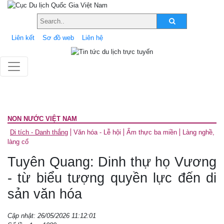
Liên kết
Sơ đồ web
Liên hệ
NON NƯỚC VIỆT NAM
Di tích - Danh thắng
Văn hóa - Lễ hội
Ẩm thực ba miền
Làng nghề,
làng cổ
Tuyên Quang: Dinh thự họ Vương
- từ biểu tượng quyền lực đến di
sản văn hóa
Cập nhật: 26/05/2026 11:12:01