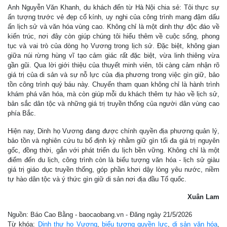
Anh Nguyễn Văn Khanh, du khách đến từ Hà Nội chia sẻ: Tôi thực sự
ấn tượng trước vẻ đẹp cổ kính, uy nghi của công trình mang đậm dấu
ấn lịch sử và văn hóa vùng cao. Không chỉ là một dinh thự độc đáo về
kiến trúc, nơi đây còn giúp chúng tôi hiểu thêm về cuộc sống, phong
tục và vai trò của dòng họ Vương trong lịch sử. Đặc biệt, không gian
giữa núi rừng hùng vĩ tạo cảm giác rất đặc biệt, vừa linh thiêng vừa
gần gũi. Qua lời giới thiệu của thuyết minh viên, tôi càng cảm nhận rõ
giá trị của di sản và sự nỗ lực của địa phương trong việc gìn giữ, bảo
tồn công trình quý báu này. Chuyến tham quan không chỉ là hành trình
khám phá văn hóa, mà còn giúp mỗi du khách thêm tự hào về lịch sử,
bản sắc dân tộc và những giá trị truyền thống của người dân vùng cao
phía Bắc.
Hiện nay, Dinh họ Vương đang được chính quyền địa phương quản lý,
bảo tồn và nghiên cứu tu bổ định kỳ nhằm giữ gìn tối đa giá trị nguyên
gốc, đồng thời, gắn với phát triển du lịch bền vững. Không chỉ là một
điểm đến du lịch, công trình còn là biểu tượng văn hóa - lịch sử giàu
giá trị giáo dục truyền thống, góp phần khơi dậy lòng yêu nước, niềm
tự hào dân tộc và ý thức gìn giữ di sản nơi địa đầu Tổ quốc.
Xuân Lam
Nguồn: Báo Cao Bằng - baocaobang.vn - Đăng ngày 21/5/2026
Từ khóa:
Dinh thự họ Vương
,
biểu tượng quyền lực
,
di sản văn hóa
,