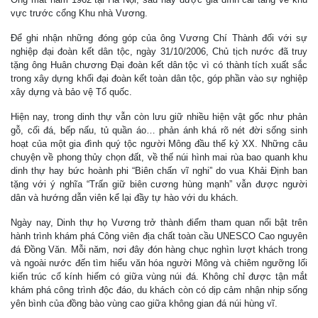
vực trước cổng Khu nhà Vương.
Để ghi nhận những đóng góp của ông Vương Chí Thành đối với sự
nghiệp đại đoàn kết dân tộc, ngày 31/10/2006, Chủ tịch nước đã truy
tặng ông Huân chương Đại đoàn kết dân tộc vì có thành tích xuất sắc
trong xây dựng khối đại đoàn kết toàn dân tộc, góp phần vào sự nghiệp
xây dựng và bảo vệ Tổ quốc.
Hiện nay, trong dinh thự vẫn còn lưu giữ nhiều hiện vật gốc như phản
gỗ, cối đá, bếp nấu, tủ quần áo… phản ánh khá rõ nét đời sống sinh
hoạt của một gia đình quý tộc người Mông đầu thế kỷ XX. Những câu
chuyện về phong thủy chọn đất, về thế núi hình mai rùa bao quanh khu
dinh thự hay bức hoành phi “Biên chấn vĩ nghi” do vua Khải Định ban
tặng với ý nghĩa “Trấn giữ biên cương hùng mạnh” vẫn được người
dân và hướng dẫn viên kể lại đầy tự hào với du khách.
Ngày nay, Dinh thự họ Vương trở thành điểm tham quan nổi bật trên
hành trình khám phá Công viên địa chất toàn cầu UNESCO Cao nguyên
đá Đồng Văn. Mỗi năm, nơi đây đón hàng chục nghìn lượt khách trong
và ngoài nước đến tìm hiểu văn hóa người Mông và chiêm ngưỡng lối
kiến trúc cổ kính hiếm có giữa vùng núi đá. Không chỉ được tận mắt
khám phá công trình độc đáo, du khách còn có dịp cảm nhận nhịp sống
yên bình của đồng bào vùng cao giữa không gian đá núi hùng vĩ.