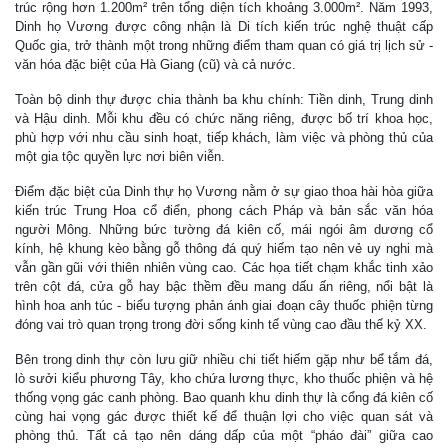
trúc rộng hơn 1.200m² trên tổng diện tích khoảng 3.000m². Năm 1993,
Dinh họ Vương được công nhận là Di tích kiến trúc nghệ thuật cấp
Quốc gia, trở thành một trong những điểm tham quan có giá trị lịch sử -
văn hóa đặc biệt của Hà Giang (cũ) và cả nước.
Toàn bộ dinh thự được chia thành ba khu chính: Tiền dinh, Trung dinh
và Hậu dinh. Mỗi khu đều có chức năng riêng, được bố trí khoa học,
phù hợp với nhu cầu sinh hoạt, tiếp khách, làm việc và phòng thủ của
một gia tộc quyền lực nơi biên viễn.
Điểm đặc biệt của Dinh thự họ Vương nằm ở sự giao thoa hài hòa giữa
kiến trúc Trung Hoa cổ điển, phong cách Pháp và bản sắc văn hóa
người Mông. Những bức tường đá kiên cố, mái ngói âm dương cổ
kính, hệ khung kèo bằng gỗ thông đá quý hiếm tạo nên vẻ uy nghi mà
vẫn gần gũi với thiên nhiên vùng cao. Các họa tiết chạm khắc tinh xảo
trên cột đá, cửa gỗ hay bậc thềm đều mang dấu ấn riêng, nổi bật là
hình hoa anh túc - biểu tượng phản ánh giai đoạn cây thuốc phiện từng
đóng vai trò quan trọng trong đời sống kinh tế vùng cao đầu thế kỷ XX.
Bên trong dinh thự còn lưu giữ nhiều chi tiết hiếm gặp như bể tắm đá,
lò sưởi kiểu phương Tây, kho chứa lương thực, kho thuốc phiện và hệ
thống vọng gác canh phòng. Bao quanh khu dinh thự là cổng đá kiên cố
cùng hai vọng gác được thiết kế để thuận lợi cho việc quan sát và
phòng thủ. Tất cả tạo nên dáng dấp của một “pháo đài” giữa cao