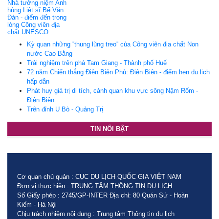
Nhà tưởng niệm Anh
hùng Liệt sĩ Bế Văn
Đàn - điểm đến trong
lòng Công viên địa
chất UNESCO
Kỳ quan những ''thung lũng treo'' của Công viên địa chất Non
nước Cao Bằng
Trải nghiệm trên phá Tam Giang - Thành phố Huế
72 năm Chiến thắng Điện Biên Phủ: Điện Biên - điểm hẹn du lịch
hấp dẫn
Phát huy giá trị di tích, cảnh quan khu vực sông Nậm Rốm -
Điện Biên
Trên đỉnh U Bò - Quảng Trị
TIN NỔI BẬT
Cơ quan chủ quản : CỤC DU LỊCH QUỐC GIA VIỆT NAM
Đơn vị thực hiện : TRUNG TÂM THÔNG TIN DU LỊCH
Số Giấy phép : 2745/GP-INTER Địa chỉ: 80 Quán Sứ - Hoàn
Kiếm - Hà Nội
Chịu trách nhiệm nội dung : Trung tâm Thông tin du lịch