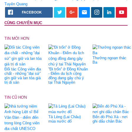
Tuyên Quang
FACEBOOK
CÙNG CHUYÊN MỤC
TIN MỚI HƠN
Thưởng ngoạn thác
Ba
Đối tác Công viên địa
''Đi trốn'' ở Đồng Khuân
chất - những “đại sứ”
- Điểm du lịch cộng
gìn giữ và lan tỏa giá
đồng đang gây chú ý
trị di sản
tại Thái Nguyên
TIN CŨ HƠN
Tả Lèng (Lai Châu)
Bến đò Phú Xá - nơi
mùa nước đổ
ghi dấu chân Bác