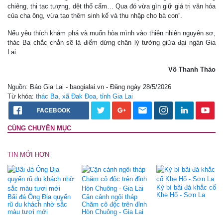
chiêng, thi tạc tượng, dệt thổ cẩm… Qua đó vừa gìn giữ giá trị văn hóa
của cha ông, vừa tạo thêm sinh kế và thu nhập cho bà con”.
Nếu yêu thích khám phá và muốn hòa mình vào thiên nhiên nguyên sơ,
thác Ba chắc chắn sẽ là điểm dừng chân lý tưởng giữa đại ngàn Gia
Lai.
Võ Thanh Thảo
Nguồn: Báo Gia Lai - baogialai.vn - Đăng ngày 28/5/2026
Từ khóa:
thác Ba
,
xã Đak Đoa
,
tỉnh Gia Lai
FACEBOOK
CÙNG CHUYÊN MỤC
TIN MỚI HƠN
Kỳ bí bãi đá khắc cổ
Khe Hổ - Sơn La
Bãi đá Ông Ðịa quyến
Cận cảnh ngôi tháp
rũ du khách nhờ sắc
Chăm cô độc trên đỉnh
màu tươi mới
Hòn Chuông - Gia Lai