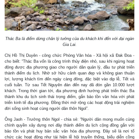
Thác Ba là điểm dừng chân lý tưởng của du khách khi đến với đại ngàn
Gia Lai.
Chị Hồ Thị Duyên - công chức Phòng Văn hóa - Xã hội xã Đak Đoa -
cho biết: “Thác Ba vốn là công trình thủy điện nhỏ, sau khi ngừng hoạt
động được địa phương giao cho người dân quản lý, đầu tư phát triển
thành điểm du lịch. Nhờ sở hữu cảnh quan đẹp và không gian thuận
lợi, lượng khách tìm đến ngày càng đông, đặc biệt vào dịp lễ, Tết và
cuối tuần. Từ sau Tết Nguyên đán đến nay đã đón gần 10.000 lượt
khách. Trong thời gian tới, địa phương định hướng phát triển thác Ba
thành khu du lịch sinh thái trọng điểm, gắn bảo tồn văn hóa với phát
triển kinh tế địa phương. Đồng thời mở rộng các hoạt động trải nghiệm
đời sống sinh hoạt cùng người dân thôn Ngol”.
Ông Jaoh - Trưởng thôn Ngol - chia sẻ: “Người dân mong muốn cùng
chính quyền xây dựng nơi đây thành điểm du lịch cộng đồng gắn với
bảo tồn và phát huy bản sắc văn hóa địa phương. Đây sẽ là nơi tổ
chức các hoạt động như tái hiện lễ hội truyền thống, biểu diễn cồng