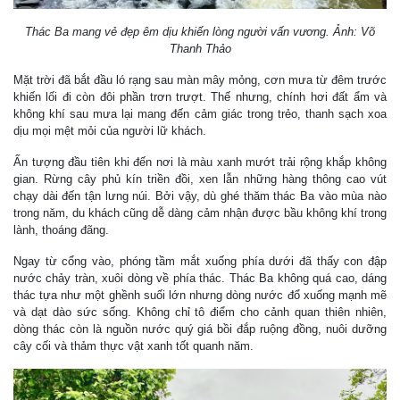
Thác Ba mang vẻ đẹp êm dịu khiến lòng người vấn vương. Ảnh: Võ
Thanh Thảo
Mặt trời đã bắt đầu ló rạng sau màn mây mỏng, cơn mưa từ đêm trước
khiến lối đi còn đôi phần trơn trượt. Thế nhưng, chính hơi đất ẩm và
không khí sau mưa lại mang đến cảm giác trong trẻo, thanh sạch xoa
dịu mọi mệt mỏi của người lữ khách.
Ấn tượng đầu tiên khi đến nơi là màu xanh mướt trải rộng khắp không
gian. Rừng cây phủ kín triền đồi, xen lẫn những hàng thông cao vút
chạy dài đến tận lưng núi. Bởi vậy, dù ghé thăm thác Ba vào mùa nào
trong năm, du khách cũng dễ dàng cảm nhận được bầu không khí trong
lành, thoáng đãng.
Ngay từ cổng vào, phóng tầm mắt xuống phía dưới đã thấy con đập
nước chảy tràn, xuôi dòng về phía thác. Thác Ba không quá cao, dáng
thác tựa như một ghềnh suối lớn nhưng dòng nước đổ xuống mạnh mẽ
và dạt dào sức sống. Không chỉ tô điểm cho cảnh quan thiên nhiên,
dòng thác còn là nguồn nước quý giá bồi đắp ruộng đồng, nuôi dưỡng
cây cối và thảm thực vật xanh tốt quanh năm.