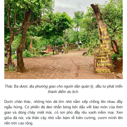
Thác Ba được địa phương giao cho người dân quản lý, đầu tư phát triển
thành điểm du lịch.
Dưới chân thác, những hòn đá lớn nhỏ nằm xếp chồng lên nhau đầy
ngẫu hứng. Có phiến đá đen nhẵn bóng bởi dấu vết bào mòn của thời
gian và dòng chảy miệt mài, có nơi phủ đầy rêu xanh mềm mại. Xen
giữa đá núi, vài thân cây nhỏ vẫn bám rễ kiên cường, vươn mình lên
nền trời cao rộng.