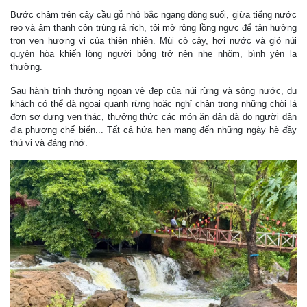
Bước chậm trên cây cầu gỗ nhỏ bắc ngang dòng suối, giữa tiếng nước
reo và âm thanh côn trùng rả rích, tôi mở rộng lồng ngực để tận hưởng
trọn vẹn hương vị của thiên nhiên. Mùi cỏ cây, hơi nước và gió núi
quyện hòa khiến lòng người bỗng trở nên nhẹ nhõm, bình yên lạ
thường.
Sau hành trình thưởng ngoạn vẻ đẹp của núi rừng và sông nước, du
khách có thể dã ngoại quanh rừng hoặc nghỉ chân trong những chòi lá
đơn sơ dựng ven thác, thưởng thức các món ăn dân dã do người dân
địa phương chế biến... Tất cả hứa hẹn mang đến những ngày hè đầy
thú vị và đáng nhớ.