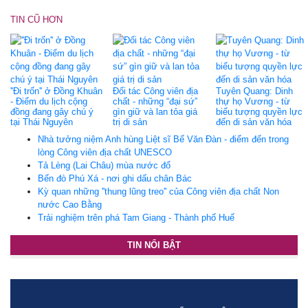
TIN CŨ HƠN
''Đi trốn'' ở Đồng Khuân
Đối tác Công viên địa
Tuyên Quang: Dinh
- Điểm du lịch cộng
chất - những “đại sứ”
thự họ Vương - từ
đồng đang gây chú ý
gìn giữ và lan tỏa giá
biểu tượng quyền lực
tại Thái Nguyên
trị di sản
đến di sản văn hóa
Nhà tưởng niệm Anh hùng Liệt sĩ Bế Văn Đàn - điểm đến trong
lòng Công viên địa chất UNESCO
Tả Lèng (Lai Châu) mùa nước đổ
Bến đò Phú Xá - nơi ghi dấu chân Bác
Kỳ quan những ''thung lũng treo'' của Công viên địa chất Non
nước Cao Bằng
Trải nghiệm trên phá Tam Giang - Thành phố Huế
TIN NỔI BẬT