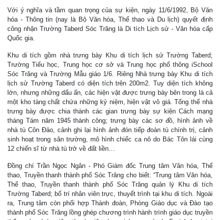
Với ý nghĩa và tầm quan trọng của sự kiện, ngày 11/6/1992, Bộ Văn
hóa - Thông tin (nay là Bộ Văn hóa, Thể thao và Du lịch) quyết định
công nhận Trường Taberd Sóc Trăng là Di tích Lịch sử - Văn hóa cấp
Quốc gia.
Khu di tích gồm nhà trưng bày Khu di tích lịch sử Trường Taberd;
Trường Tiểu học, Trung học cơ sở và Trung học phổ thông iSchool
Sóc Trăng và Trường Mẫu giáo 1/6. Riêng Nhà trưng bày Khu di tích
lịch sử Trường Taberd có diện tích trên 200m2. Tuy diện tích không
lớn, nhưng những dấu ấn, các hiện vật được trưng bày bên trong là cả
một kho tàng chất chứa những kỷ niệm, hiện vật vô giá. Tổng thể nhà
trưng bày được chia thành các gian trưng bày sự kiện Cách mạng
tháng Tám năm 1945 thành công; trưng bày các sơ đồ, hình ảnh về
nhà tù Côn Đảo, cảnh ghi lại hình ảnh đón tiếp đoàn tù chính trị, cảnh
sinh hoạt trong sân trường, mô hình chiếc ca nô do Bác Tôn lái cùng
12 chiến sĩ từ nhà tù trở về đất liền…
Đồng chí Trần Ngọc Ngân - Phó Giám đốc Trung tâm Văn hóa, Thể
thao, Truyền thanh thành phố Sóc Trăng cho biết: “Trung tâm Văn hóa,
Thể thao, Truyền thanh thành phố Sóc Trăng quản lý Khu di tích
Trường Taberd; bố trí nhân viên trực, thuyết trình tại khu di tích. Ngoài
ra, Trung tâm còn phối hợp Thành đoàn, Phòng Giáo dục và Đào tạo
thành phố Sóc Trăng lồng ghép chương trình hành trình giáo dục truyền