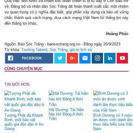
Qua việc đón rước và chăm sóc đoàn chiến sĩ bị tù đày ở Côn Đảo trở
về, Đảng bộ và nhân dân Sóc Trăng đã hoàn thành xuất sắc một nhiệm
vụ quan trọng có ý nghĩa đặc biệt, góp phần xây dựng và bảo vệ vững
chắc thành quả cách mạng, đưa cách mạng Việt Nam từ thắng lợi này
đến thắng lợi khác.
Hoàng Phúc
Nguồn: Báo Sóc Trăng - baosoctrang.org.vn - Đăng ngày 26/9/2023
Từ khóa:
Trường Taberd
,
Sóc Trăng
,
giá trị lịch sử
FACEBOOK
CÙNG CHUYÊN MỤC
TIN MỚI HƠN
Hải Dương: Tái hiện
hào khí Đông A thời
Tượng Phật đá Khánh
Bình Dương có 3 món
Trần
Bình, một bảo vật
ăn được vinh danh ẩm
quốc gia độc đáo ở An
thực tiêu biểu của Việt
Giang
Nam