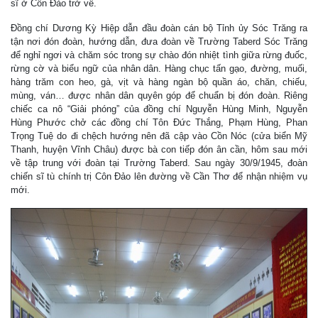
sĩ ở Côn Đảo trở về.
Đồng chí Dương Kỳ Hiệp dẫn đầu đoàn cán bộ Tỉnh ủy Sóc Trăng ra
tận nơi đón đoàn, hướng dẫn, đưa đoàn về Trường Taberd Sóc Trăng
để nghỉ ngơi và chăm sóc trong sự chào đón nhiệt tình giữa rừng đuốc,
rừng cờ và biểu ngữ của nhân dân. Hàng chục tấn gạo, đường, muối,
hàng trăm con heo, gà, vịt và hàng ngàn bộ quần áo, chăn, chiếu,
mùng, ván… được nhân dân quyên góp để chuẩn bị đón đoàn. Riêng
chiếc ca nô “Giải phóng” của đồng chí Nguyễn Hùng Minh, Nguyễn
Hùng Phước chở các đồng chí Tôn Đức Thắng, Phạm Hùng, Phan
Trọng Tuệ do đi chệch hướng nên đã cập vào Cồn Nóc (cửa biển Mỹ
Thanh, huyện Vĩnh Châu) được bà con tiếp đón ân cần, hôm sau mới
về tập trung với đoàn tại Trường Taberd. Sau ngày 30/9/1945, đoàn
chiến sĩ tù chính trị Côn Đảo lên đường về Cần Thơ để nhận nhiệm vụ
mới.