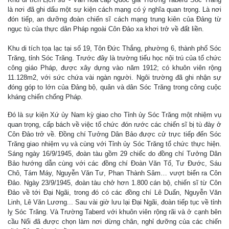
là nơi đã ghi dấu một sự kiện cách mạng có ý nghĩa quan trọng. Là nơi
đón tiếp, an dưỡng đoàn chiến sĩ cách mạng trung kiên của Đảng từ
ngục tù của thực dân Pháp ngoài Côn Đảo xa khơi trở về đất liền.
Khu di tích tọa lạc tại số 19, Tôn Đức Thắng, phường 6, thành phố Sóc
Trăng, tỉnh Sóc Trăng. Trước đây là trường tiểu học nội trú của tổ chức
công giáo Pháp, được xây dựng vào năm 1912; có khuôn viên rộng
11.128m2, với sức chứa vài ngàn người. Ngôi trường đã ghi nhận sự
đóng góp to lớn của Đảng bộ, quân và dân Sóc Trăng trong công cuộc
kháng chiến chống Pháp.
Đó là sự kiện Xứ ủy Nam kỳ giao cho Tỉnh ủy Sóc Trăng một nhiệm vụ
quan trọng, cấp bách về việc tổ chức đón rước các chiến sĩ bị tù đày ở
Côn Đảo trở về. Đồng chí Tưởng Dân Bảo được cử trực tiếp đến Sóc
Trăng giao nhiệm vụ và cùng với Tỉnh ủy Sóc Trăng tổ chức thực hiện.
Sáng ngày 16/9/1945, đoàn tàu gồm 29 chiếc do đồng chí Tưởng Dân
Bảo hướng dẫn cùng với các đồng chí Đoàn Văn Tố, Tư Đước, Sáu
Chô, Tám Máy, Nguyễn Văn Tư, Phan Thành Sâm… vượt biển ra Côn
Đảo. Ngày 23/9/1945, đoàn tàu chở hơn 1.800 cán bộ, chiến sĩ từ Côn
Đảo về tới Đại Ngãi, trong đó có các đồng chí Lê Duẩn, Nguyễn Văn
Linh, Lê Văn Lương... Sau vài giờ lưu lại Đại Ngãi, đoàn tiếp tục về tỉnh
lỵ Sóc Trăng. Và Trường Taberd với khuôn viên rộng rãi và ở cạnh bên
cầu Nổi đã được chọn làm nơi dừng chân, nghỉ dưỡng của các chiến