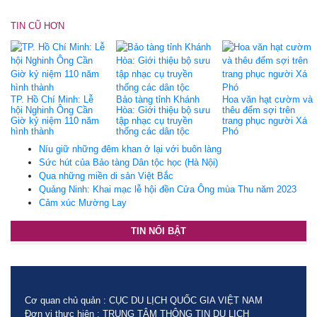
TIN CŨ HƠN
TP. Hồ Chí Minh: Lễ
Bảo tàng tỉnh Khánh
Hoa văn hạt cườm và
hội Nghinh Ông Cần
Hòa: Giới thiệu bộ sưu
thêu đếm sợi trên
Giờ kỷ niệm 110 năm
tập nhạc cụ truyền
trang phục người Xá
hình thành
thống các dân tộc
Phó
Níu giữ những đêm khan ở lại với buôn làng
Sức hút của Bảo tàng Dân tộc học (Hà Nội)
Qua những miền di sản Việt Bắc
Quảng Ninh: Khai mạc lễ hội đền Cửa Ông mùa Thu năm 2023
Cảm xúc Mường Lay
TIN NỔI BẬT
Cơ quan chủ quản : CỤC DU LỊCH QUỐC GIA VIỆT NAM
Đơn vị thực hiện : TRUNG TÂM THÔNG TIN DU LỊCH