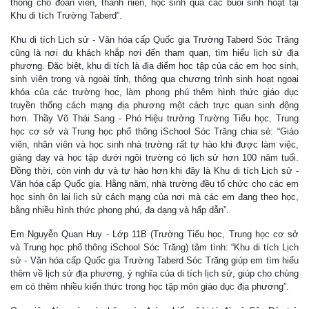
thống cho đoàn viên, thanh niên, học sinh qua các buổi sinh hoạt tại
Khu di tích Trường Taberd”.
Khu di tích Lịch sử - Văn hóa cấp Quốc gia Trường Taberd Sóc Trăng
cũng là nơi du khách khắp nơi đến tham quan, tìm hiểu lịch sử địa
phương. Đặc biệt, khu di tích là địa điểm học tập của các em học sinh,
sinh viên trong và ngoài tỉnh, thông qua chương trình sinh hoạt ngoại
khóa của các trường học, làm phong phú thêm hình thức giáo dục
truyền thống cách mạng địa phương một cách trực quan sinh động
hơn. Thầy Võ Thái Sang - Phó Hiệu trưởng Trường Tiểu học, Trung
học cơ sở và Trung học phổ thông iSchool Sóc Trăng chia sẻ: “Giáo
viên, nhân viên và học sinh nhà trường rất tự hào khi được làm việc,
giảng dạy và học tập dưới ngôi trường có lịch sử hơn 100 năm tuổi.
Đồng thời, còn vinh dự và tự hào hơn khi đây là Khu di tích Lịch sử -
Văn hóa cấp Quốc gia. Hằng năm, nhà trường đều tổ chức cho các em
học sinh ôn lại lịch sử cách mạng của nơi mà các em đang theo học,
bằng nhiều hình thức phong phú, đa dạng và hấp dẫn”.
Em Nguyễn Quan Huy - Lớp 11B (Trường Tiểu học, Trung học cơ sở
và Trung học phổ thông iSchool Sóc Trăng) tâm tình: “Khu di tích Lịch
sử - Văn hóa cấp Quốc gia Trường Taberd Sóc Trăng giúp em tìm hiểu
thêm về lịch sử địa phương, ý nghĩa của di tích lịch sử, giúp cho chúng
em có thêm nhiều kiến thức trong học tập môn giáo dục địa phương”.