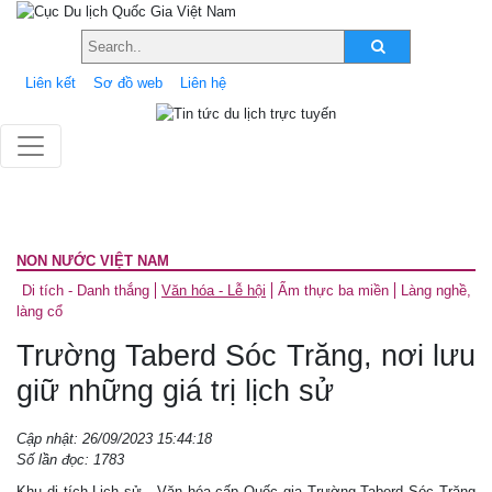
Liên kết
Sơ đồ web
Liên hệ
NON NƯỚC VIỆT NAM
Di tích - Danh thắng
Văn hóa - Lễ hội
Ẩm thực ba miền
Làng nghề,
làng cổ
Trường Taberd Sóc Trăng, nơi lưu
giữ những giá trị lịch sử
Cập nhật: 26/09/2023 15:44:18
Số lần đọc: 1783
Khu di tích Lịch sử - Văn hóa cấp Quốc gia Trường Taberd Sóc Trăng