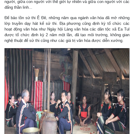
người, giữa con người với thế giới tự nhiên và giữa con người với các
đấng thần linh...
Để bảo tồn sử thi Ê Đê, những năm qua ngành văn hóa đã mở những
lớp truyền dạy hát kể sử thi. Địa phương cũng định kỳ tổ chức các
hoạt động văn hóa như Ngày hội Làng văn hóa các dân tộc xã Ea Tul
được tổ chức định kỳ 2 năm một lần, đã tạo môi trường, không gian
nghệ thuật để sử thi cũng như các giá trị văn hóa được diễn xướng.