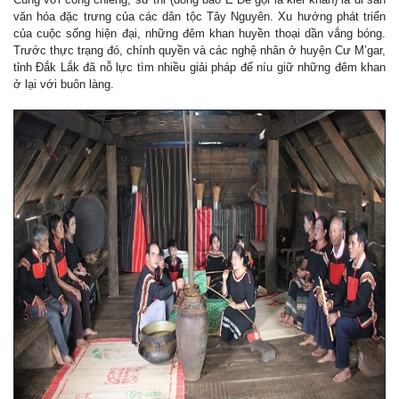
văn hóa đặc trưng của các dân tộc Tây Nguyên. Xu hướng phát triển
của cuộc sống hiện đại, những đêm khan huyền thoại dần vắng bóng.
Trước thực trạng đó, chính quyền và các nghệ nhân ở huyện Cư M’gar,
tỉnh Đắk Lắk đã nỗ lực tìm nhiều giải pháp để níu giữ những đêm khan
ở lại với buôn làng.