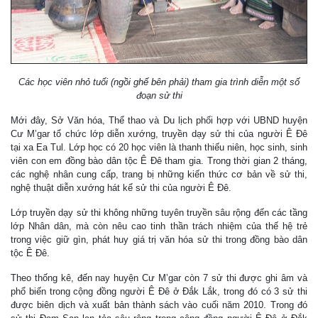
Các học viên nhỏ tuổi (ngồi ghế bên phải) tham gia trình diễn một số
đoạn sử thi
Mới đây, Sở Văn hóa, Thể thao và Du lịch phối hợp với UBND huyện
Cư M’gar tổ chức lớp diễn xướng, truyền dạy sử thi của người Ê Đê
tại xa Ea Tul. Lớp học có 20 học viên là thanh thiếu niên, học sinh, sinh
viên con em đồng bào dân tộc Ê Đê tham gia. Trong thời gian 2 tháng,
các nghệ nhân cung cấp, trang bị những kiến thức cơ bản về sử thi,
nghệ thuật diễn xướng hát kể sử thi của người Ê Đê.
Lớp truyền dạy sử thi không những tuyên truyền sâu rộng đến các tầng
lớp Nhân dân, mà còn nêu cao tinh thần trách nhiệm của thế hệ trẻ
trong việc giữ gìn, phát huy giá trị văn hóa sử thi trong đồng bào dân
tộc Ê Đê.
Theo thống kê, đến nay huyện Cư M’gar còn 7 sử thi được ghi âm và
phổ biến trong cộng đồng người Ê Đê ở Đắk Lắk, trong đó có 3 sử thi
được biên dịch và xuất bản thành sách vào cuối năm 2010. Trong đó