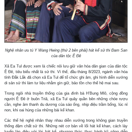
Nghệ nhân ưu tú Y Wang Hwing (thứ 2 bên phải) hát kể sử thi Đam San
của dân tộc Ê Đê
Xã Ea Tul được xem là chiếc nôi lưu giữ văn hóa dân gian của dân tộc
Ê Đê, tiêu biểu nhất là sử thi. Vì thế, đầu tháng 8/2023, ngành văn hóa
tỉnh Đắk Lắk đã chọn xã Ea Tul để tổ chức ghi âm, ghi hình diễn xướng
di sản sử thi làm tư liệu nhằm gìn giữ, bảo tồn cho thế hệ mai sau.
Trong ngôi nhà truyền thống của gia đình bà H’Bung Mlô, cộng đồng
người Ê Đê ở buôn Triă, xã Ea Tul quây quần bên những chóe rượu
cần, nghe âm thanh du dương của sáo ống, nhịp điệu trầm bổng, lúc nỉ
non, khi oai hùng của những bài kể khan.
Các thế hệ nghệ nhân thay nhau diễn xướng trong không gian truyền
thống đậm chất sử thi. Những nét cơ bản về lối hát kể khan, cách láy
luyến làn điệu với lời hát kể, phương thức thực hành kỹ năng diễn