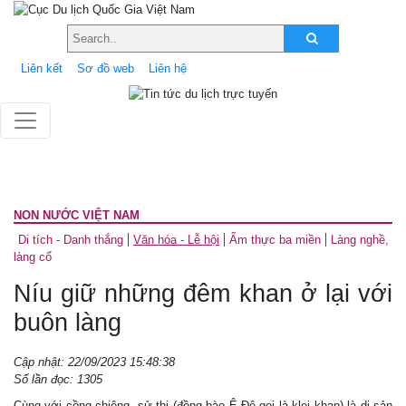
Liên kết
Sơ đồ web
Liên hệ
NON NƯỚC VIỆT NAM
Di tích - Danh thắng
Văn hóa - Lễ hội
Ẩm thực ba miền
Làng nghề,
làng cổ
Níu giữ những đêm khan ở lại với
buôn làng
Cập nhật: 22/09/2023 15:48:38
Số lần đọc: 1305
Cùng với cồng chiêng, sử thi (đồng bào Ê Đê gọi là klei khan) là di sản