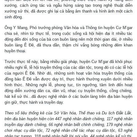
xướng, cách ứng tác và ngẫu hứng sáng tạo trong nghệ thuật diễn
xướng sử thi, đã được ghi lại cả bằng âm thanh và hình ảnh một cách
sinh động.
Ông Y Mang, Phó trưởng phòng Văn hóa và Thông tin huyện Cư M’gar
chia sẻ, nhìn từ thực tế, trong cuộc sống xã hội hiện đại ít nhiều tác
động đến đời sống của bà con buôn làng nên một thời gian dài, ở nhiều
buôn làng Ê Đê, đã thưa dần, thậm chí vắng bóng những đêm khan
huyền thoại.
Trước thực tế này, bằng nhiều giải pháp, huyện Cư M’gar đã khôi phục
nhiều nghi lễ, lễ hội truyền thống của các dân tộc, trong đó có các lễ hội
của người Ê Đê. Nhờ đó, những sinh hoạt văn hóa truyền thống của
đồng bào Ê Đê vẫn được duy trì, thực hành thường xuyên dưới nhiều
hình thức. Những nghi lễ, phong tục, tín ngưỡng, tâm linh đến hoạt
động diễn xướng dân ca, dân vũ, nhạc cụ truyền thống, cồng chiêng,
hát kể sử thi...đã được nghệ nhân ở các buôn làng trên địa bàn huyện
gìn giữ, thực hành và truyền dạy.
Theo số liệu thống kê của Sở Văn hóa, Thể thao và Du lịch Đắk Lắk,
trên địa bàn huyện hiện còn 447 nghệ nhân đánh chiêng, 117 nghệ nhân
truyền dạy đánh chiêng, 66 nghệ nhân biết chỉnh chiêng, 179 nghệ nhân
chơi nhạc cụ dân tộc, 72 nghệ nhân chế tác nhạc cụ dân tộc, 63 nghệ
nhân tạc tượng, 318 nghệ nhân biết lời nói vần, 44 nghệ nhân kể sử thi,