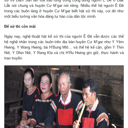
sử thi Đam San lan tỏa sâu rộng trong cộng đồng người Ê Đê ở Đắk
Lắk nói chung và huyện Cư M’gar nói riêng. Nhiều thế hệ người Ê Đê
trong các buôn làng ở huyện Cư M’gar biết hát sử thi này, coi đó như
một biểu tưởng văn hóa đáng tự hào của dân tộc mình.
Để sử thi còn mãi
Ngày nay, nghệ thuật hát kể sử thi của người Ê Đê vẫn được các thế
hệ nghệ nhân trong các buôn trên địa bàn huyện Cư M’gar như Y Yêm
Hwing, Y Wang Hwing, bà H’Bung Mlô… và thế hệ kế cận, gồm Y Thin
Niê, Y Dhin Niê, Y Rang Kla và chị H’Ru Hwing gìn giữ, thực hành và
trao truyền.