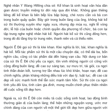
Nghệ nhân Y Wang HWing chia sẻ: Kể khan là sinh hoạt văn hóa dân
gian được truyền miệng từ đời này qua đời khác. Không gian thiêng
liêng để kể khan là bên bếp lửa bập bùng, ché rượu cần và bà con
trong buôn quây quần. Bây giờ trong buôn làng của ông, không hát kể
sử thi thường xuyên như ngày xưa, nhưng dịp mùa vụ, nghi lễ vòng
đời, lễ hội của buôn hoặc chính quyền địa phương tổ chức, bà con lại
tập trung nghe nghệ nhân hát kể. Người hát kể sử thi cũng đông hơn,
trong đó đủ tầng lớp từ trung niên, thanh niên và cả thiếu niên.
Người Ê Đê gọi sử thi là klei khan. Klei nghĩa là lời, bài; khan nghĩa là
hát kể. Mỗi tác phẩm sử thi là một câu chuyện dài, có thể dài ba, bốn
nghìn câu, cũng có tác phẩm dài đến hàng vạn câu. Nội dung cơ bản
của sử thi Ê Đê chủ yếu ca ngợi, tôn vinh những người có công với
cộng đồng buôn làng; đề cao sự sáng tạo, sự mưu trí, tài giỏi, ca ngợi
tinh thần đoàn kết, tương trợ lẫn nhau lúc khó khăn, hoạn nạn, đề cao
chính nghĩa, phản kháng những điều trái với đạo lý, luật tục; đề cao cái
đẹp về sức mạnh hình thể lẫn sức mạnh tâm hồn. Sử thi còn ca ngợi
tình yêu đôi lứa, tình cảm gia đình, mong muốn chinh phục thiên nhiên
để cuộc sống tốt đẹp hơn.
Ngoài ra, sử thi Ê Đê còn miêu tả cuộc sống sinh hoạt, lao động bình
thường giản dị của buôn làng; thể hiện những nguyện vọng, ước mơ
chính đáng của con người về một thế giới tốt đẹp hơn giữa người với