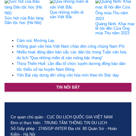
Qua những miền di
sản Việt Bắc
Sức hút của Bảo tàng
Dân tộc học (Hà Nội)
Quảng Ninh: Khai mạc
lễ hội đền Cửa Ông
mùa Thu năm 2023
Cảm xúc Mường Lay
Không gian văn hóa Việt Nam chào đón công chúng Nam Phi
Nhiều hoạt động đậm bản sắc các dân tộc trong Tuần văn hóa
du lịch ''Qua những miền di sản ruộng bậc thang''
Thừa Thiên Huế: Lần đầu tổ chức tuyên dương đồng bào dân
tộc thiểu số tại huyện Nam Đông
Yên Bái xây dựng đời sống văn hóa mới theo lời Bác dạy
TIN NỔI BẬT
Cơ quan chủ quản : CỤC DU LỊCH QUỐC GIA VIỆT NAM
Đơn vị thực hiện : TRUNG TÂM THÔNG TIN DU LỊCH
Số Giấy phép : 2745/GP-INTER Địa chỉ: 80 Quán Sứ - Hoàn
Kiếm - Hà Nội