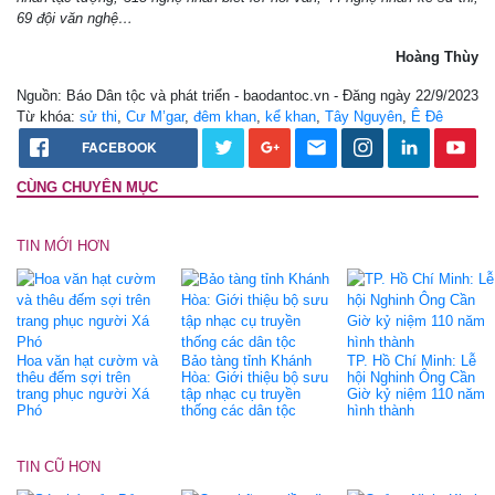
69 đội văn nghệ…
Hoàng Thùy
Nguồn: Báo Dân tộc và phát triển - baodantoc.vn - Đăng ngày 22/9/2023
Từ khóa:
sử thi
,
Cư M’gar
,
đêm khan
,
kể khan
,
Tây Nguyên
,
Ê Đê
FACEBOOK
CÙNG CHUYÊN MỤC
TIN MỚI HƠN
Hoa văn hạt cườm và
Bảo tàng tỉnh Khánh
TP. Hồ Chí Minh: Lễ
thêu đếm sợi trên
Hòa: Giới thiệu bộ sưu
hội Nghinh Ông Cần
trang phục người Xá
tập nhạc cụ truyền
Giờ kỷ niệm 110 năm
Phó
thống các dân tộc
hình thành
TIN CŨ HƠN