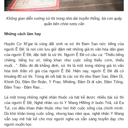
Không gian diễn xướng sử thi trong nhà dài truyền thống, bà con quây
quần bên chóe rượu cần
Những cách làm hay
Huyện Cư M’gar là vùng đất sinh ra sử thi Đam San nức tiếng của
người Ê Đê; là nơi còn lưu giữ đậm nét những giá trị văn hóa dân gian
của người Ê Đê, đặc biệt là sử thi. Người Ê Đê có câu ca: “Thiếu tiếng
chiêng, tiếng kư ưt, tiếng khan như cuộc sống thiếu cơm, thiếu
muối…”. Điều đó đã khẳng định, sử thi là một trong những giá trị văn
hóa tinh thần vô giá của người Ê Đê. Hiện nay, người Ê Đê đã có
khoảng 80 sử thi. Trong đó nổi bật là các sử thi như Đam San, Đăm Di,
Khinh Dú, Đăm Đơ Roăn, Y Prao, Mhiêng, Đăm Di đi săn, Đăm Tiông,
Đăm Trao - Đăm Rao…
Là một trong những nghệ nhân thuộc và hát kể được nhiều bài sử thi
của người Ê Đê, Nghệ nhân ưu tú Y Wang HWing ở buôn Triă, xã Ea
Tul, coi điệu khan thân thuộc như hơi thở cuộc sống của chính mình.
Dù khó khăn trong cuộc sống, nhưng bao năm qua, nghệ nhân Y Wang
vẫn say mê hát kể cho mọi người nghe và sẵn sàng truyền dạy cho
người muốn học.