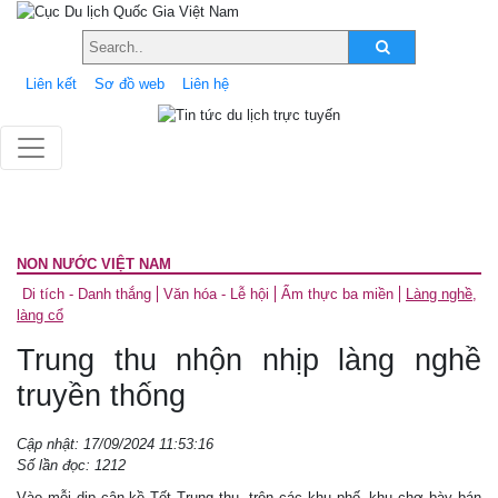
Liên kết
Sơ đồ web
Liên hệ
NON NƯỚC VIỆT NAM
Di tích - Danh thắng
Văn hóa - Lễ hội
Ẩm thực ba miền
Làng nghề,
làng cổ
Trung thu nhộn nhịp làng nghề
truyền thống
Cập nhật: 17/09/2024 11:53:16
Số lần đọc: 1212
Vào mỗi dịp cận kề Tết Trung thu, trên các khu phố, khu chợ bày bán