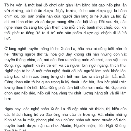
Tò he vốn là một loại đồ chơi dân gian làm bằng bột gạo nếp pha lẫn
với đường, có thể ăn được. Ngày trước, tò he còn được gọi là bánh
chim cò, bởi sản phẩm nặn của người dân làng tò he Xuân La lúc ấy
chỉ có hình chim và cò được mang đến các hội làng. Rồi sau đó, các
nghệ nhân đã sáng tạo gắn thêm cho mỗi chiếc bánh một chiếc còi, khi
thổi phát ra tiếng "tò te tí te" nên sản phẩm được gọi chệch đi là "tò
he".
Ở làng nghề truyền thống tò he Xuân La, hầu như ai cũng biết nặn tò
he. Những người thợ tài hoa giờ đây không chỉ nặn những con vật
truyền thống chim, cò, mà còn làm ra những món đồ chơi, con vật sinh
động, ngộ nghĩnh khiến trẻ em và cả người lớn ngỡ ngàng, thích thú.
Nghề nặn tò he là một môn nghệ thuật đòi hỏi người làm phải khéo léo,
sáng tạo, chính xác trong từng chi tiết mới tạo ra sản phẩm bắt mắt.
Công đoạn nặn tò he quan trọng là kỹ thuật luộc bột, làm bột phải ước
lượng theo thời tiết. Mùa Đông phải làm bột dẻo hơn mùa Hè. Gạo phải
chọn gạo nếp dẻo, nếp cái hoa vàng thì chất lượng hàng tốt và dễ làm
hơn.
Ngày nay, các nghệ nhân Xuân La đã cập nhật sở thích, thị hiếu của
các khách hàng trẻ và đáp ứng nhu cầu thị trường. Rất nhiều những
hình tò he lạ mắt, phong phú như những nhân vật trong truyện cổ tích,
truyện tranh được nặn ra như: Aladin, Người nhện, Tôn Ngộ Không,