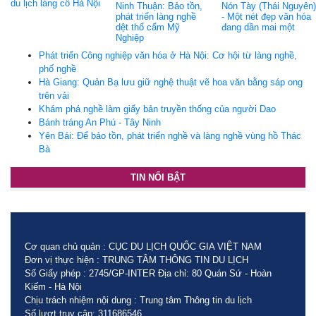
du lịch làng cổ Hà Nội
Ninh Thuận: Bảo tồn,
Nón Tày (Thái Nguyên)
phát triển làng nghề
- Một nét đẹp văn hóa
dệt thổ cẩm Mỹ
đang dần mai một
Nghiệp
Phát triển Công nghiệp văn hóa ở Hà Nội: Cơ hội từ làng nghề,
phố nghề
Hà Giang: Quản Bạ lưu giữ nghệ thuật vẽ hoa văn bằng sáp ong
trên vải
Khám phá nghề làm giấy bản truyền thống của người Dao
Bánh tráng An Phú - Tây Ninh
Yên Bái: Để bảo tồn, phát triển nghề và làng nghề vùng hồ Thác
Bà
TIN NỔI BẬT
Cơ quan chủ quản : CỤC DU LỊCH QUỐC GIA VIỆT NAM
Đơn vị thực hiện : TRUNG TÂM THÔNG TIN DU LỊCH
Số Giấy phép : 2745/GP-INTER Địa chỉ: 80 Quán Sứ - Hoàn
Kiếm - Hà Nội
Chịu trách nhiệm nội dung : Trung tâm Thông tin du lịch
Số lượt truy cập: 311686546