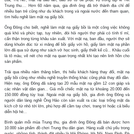
Trung thu.... Hơn 60 năm qua, gia đình ông đã trở thành địa chỉ để
nhiều bạn trẻ cũng như du khách trong và ngoài nước đến tham quan,
tìm hiểu nghề làm mặt nạ giấy bồi.
Ông Đông cho biết, nghề làm mặt nạ giấy bồi là một công việc không
quá khó và phức tạp, tuy nhiên, đòi hỏi người thợ phải có tính tỉ mỉ,
cẩn thận trong từng khâu sản xuất. Với mặt nạ, ban đầu, người thợ sẽ
dùng khuôn đúc từ xi măng để bồi giấy với hồ, giấy làm mặt nạ phần
lớn đã qua sử dụng như sách vở học sinh, giấy thiết kế cũ... Khâu cuối
là tô màu, vẽ nét cho mặt nạ quan trọng nhất khi tạo nên linh hồn cho
sản phẩm.
Trải qua nhiều năm thăng trầm, thị hiếu khách hàng thay đổi, mặt nạ
giấy bồi cũng như nhiều nghề truyền thống khác cũng phải thay đổi dần.
Hiện nay, ông Đông đã sáng tạo 20 mẫu mặt nạ gồm 12 con giáp và
các nhân vật dân gian... Giá mỗi chiếc mặt nạ từ khoảng 20.000 đến
150.000 đồng tùy loại. Ngoài mặt nạ giấy bồi, gia đình ông Đông và
người dân làng nghề Ông Hảo còn sản xuất ra các loại trống mặt da
kích cỡ từ nhỏ tới lớn, phù hợp để cầm tay chơi, trang trí hoặc cả biểu
diễn hội hè...
Bình quân mỗi mùa Trung thu, gia đình ông Đông đã bán được hơn
10.000 sản phẩm đồ chơi Trung thu dân gian. Hàng xuất chủ yếu trong
nước, những tỉnh, thành đặt nhiều là Hải Phòng, Hà Nội, Nam Định, Đà