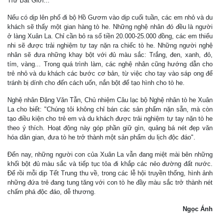
Trư Bát Giới...
Nếu có dịp lên phố đi bộ Hồ Gươm vào dịp cuối tuần, các em nhỏ và du
khách sẽ thấy một gian hàng tò he. Những nghệ nhân đó đều là người
ở làng Xuân La. Chỉ cần bỏ ra số tiền 20.000-25.000 đồng, các em thiếu
nhi sẽ được trải nghiệm tự tay nặn ra chiếc tò he. Những người nghệ
nhân sẽ đưa những khay bột với đủ màu sắc: Trắng, đen, xanh, đỏ,
tím, vàng... Trong quá trình làm, các nghệ nhân cũng hướng dẫn cho
trẻ nhỏ và du khách các bước cơ bản, từ việc cho tay vào sáp ong để
tránh bị dính cho đến cách uốn, nắn bột để tạo hình cho tò he.
Nghệ nhân Đặng Văn Tẫn, Chủ nhiệm Câu lạc bộ Nghệ nhân tò he Xuân
La cho biết: "Chúng tôi không chỉ bán các sản phẩm nặn sẵn, mà còn
tạo điều kiện cho trẻ em và du khách được trải nghiệm tự tay nặn tò he
theo ý thích. Hoạt động này góp phần giữ gìn, quảng bá nét đẹp văn
hóa dân gian, đưa tò he trở thành một sản phẩm du lịch độc đáo".
Đến nay, những người con của Xuân La vẫn đang miệt mài bên những
khối bột đủ màu sắc và tiếp tục tỏa đi khắp các nẻo đường đất nước.
Để rồi mỗi dịp Tết Trung thu về, trong các lễ hội truyền thống, hình ảnh
những đứa trẻ đang tung tăng với con tò he đầy màu sắc trở thành nét
chấm phá độc đáo, dễ thương.
Ngọc Ánh