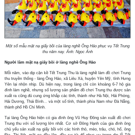
Một số mẫu mặt nạ giấy bồi của làng nghề Ông Hảo phục vụ Tết Trung
thu năm nay. Ảnh: Ngọc Ánh
Người làm mặt nạ giấy bồi ở làng nghề Ông Hảo
Mỗi năm, vào dịp cận kề Tết Trung Thu là làng nghề làm đồ chơi Trung
thu truyền thống - làng Ông Hảo, xã Liêu Xá, huyện Yên Mỹ, tỉnh Hưng
Yên lại nhộn nhịp. Dù hiện nay, trong làng chỉ còn khoảng 6-7 hộ gia
đình làm nghề, nhưng số lượng sản phẩm đồ chơi Trung thu được sản
xuất ra cũng đủ cung ứng khắp các tỉnh, thành như Hà Nội, Hải Phòng,
Hải Dương, Thái Bình... và một số tỉnh, thành phía Nam như Đà Nẵng,
thành phố Hồ Chí Minh.
Tại làng Ông Hảo hiện có gia đình ông Vũ Huy Đông sản xuất đồ chơi
Trung thu với số lượng lớn nhất. Cơ sở Đông Hạnh của gia đình ông
chủ yếu sản xuất nạ giấy bồi với các hình thỏ, mèo, trâu, chó, hổ, ông
Địa, Thị Nở, mặt nạ đầu lân, đầu sư tử để phục vụ trong dịp lễ Tết