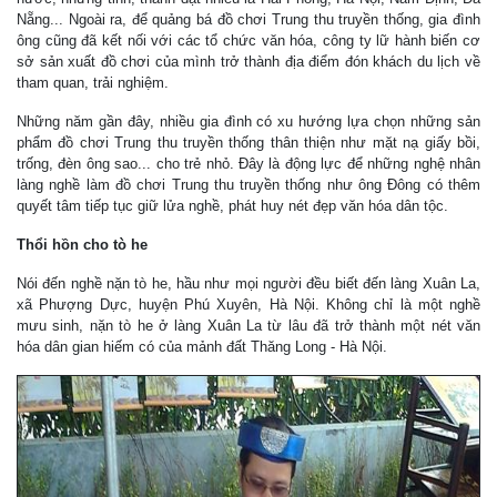
Nẵng... Ngoài ra, để quảng bá đồ chơi Trung thu truyền thống, gia đình
ông cũng đã kết nối với các tổ chức văn hóa, công ty lữ hành biến cơ
sở sản xuất đồ chơi của mình trở thành địa điểm đón khách du lịch về
tham quan, trải nghiệm.
Những năm gần đây, nhiều gia đình có xu hướng lựa chọn những sản
phẩm đồ chơi Trung thu truyền thống thân thiện như mặt nạ giấy bồi,
trống, đèn ông sao... cho trẻ nhỏ. Đây là động lực để những nghệ nhân
làng nghề làm đồ chơi Trung thu truyền thống như ông Đông có thêm
quyết tâm tiếp tục giữ lửa nghề, phát huy nét đẹp văn hóa dân tộc.
Thổi hồn cho tò he
Nói đến nghề nặn tò he, hầu như mọi người đều biết đến làng Xuân La,
xã Phượng Dực, huyện Phú Xuyên, Hà Nội. Không chỉ là một nghề
mưu sinh, nặn tò he ở làng Xuân La từ lâu đã trở thành một nét văn
hóa dân gian hiếm có của mảnh đất Thăng Long - Hà Nội.