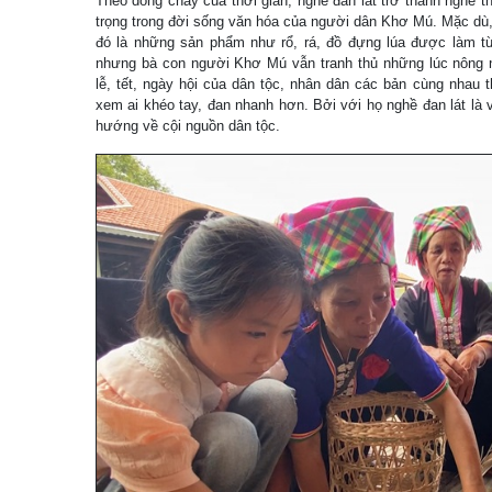
Theo dòng chảy của thời gian, nghề đan lát trở thành nghề th
trọng trong đời sống văn hóa của người dân Khơ Mú. Mặc dù, x
đó là những sản phẩm như rổ, rá, đồ đựng lúa được làm từ 
nhưng bà con người Khơ Mú vẫn tranh thủ những lúc nông nh
lễ, tết, ngày hội của dân tộc, nhân dân các bản cùng nhau t
xem ai khéo tay, đan nhanh hơn. Bởi với họ nghề đan lát là 
hướng về cội nguồn dân tộc.