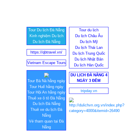
Tour Du lịch Đà Nẵng
Tour du lịch
Kinh nghiệm Du lịch
Du lịch Châu Âu
Du lịch Đà Nẵng
Du lịch Mỹ
Du lịch Thái Lan
https://qbtravel.vn/
Du lịch Trung Quốc
Du lịch Nhật Bản
Vietnam Escape Tours
Du lịch Hàn Quốc
DU LỊCH ĐÀ NẴNG 4
NGÀY 3 ĐÊM
Tour Bà Nà hằng ngày
Tour Huế hằng ngày
tripday.vn
Tour Hội An hằng ngày
Thuê xe ô tô Đà Nẵng
Du lịch Đà Nẵng
Thuê xe du lịch Đà
Nẵng
Vé tham quan tại Đà
Nẵng