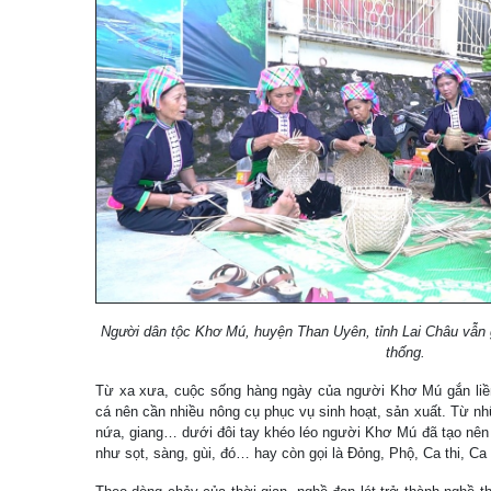
Người dân tộc Khơ Mú, huyện Than Uyên, tỉnh Lai Châu vẫn gi
thống.
Từ xa xưa, cuộc sống hàng ngày của người Khơ Mú gắn liền
cá nên cần nhiều nông cụ phục vụ sinh hoạt, sản xuất. Từ nhữ
nứa, giang… dưới đôi tay khéo léo người Khơ Mú đã tạo nên
như sọt, sàng, gùi, đó… hay còn gọi là Đỏng, Phộ, Ca thi, Ca