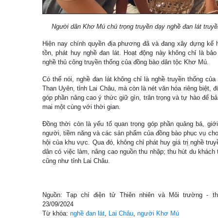
Người dân Khơ Mú chú trọng truyền dạy nghề đan lát truyề
Hiện nay chính quyền địa phương đã và đang xây dựng kế 
tồn, phát huy nghề đan lát. Hoạt động này không chỉ là bảo
nghề thủ công truyền thống của đồng bào dân tộc Khơ Mú.
Có thể nói, nghề đan lát không chỉ là nghề truyền thống c
Than Uyên, tỉnh Lai Châu, mà còn là nét văn hóa riêng biệt, 
góp phần nâng cao ý thức giữ gìn, trân trọng và tự hào để b
mai một cùng với thời gian.
Đồng thời còn là yếu tố quan trọng góp phần quảng bá, giới
người, tiềm năng và các sản phẩm của đồng bào phục vụ cho du
hội của khu vực. Qua đó, không chỉ phát huy giá trị nghề tru
dân có việc làm, nâng cao nguồn thu nhập; thu hút du khách
cũng như tỉnh Lai Châu.
Nguồn: Tạp chí điện tử Thiên nhiên và Môi trường - th
23/09/2024
Từ khóa:
nghề đan lát
,
Lai Châu
,
người Khơ Mú