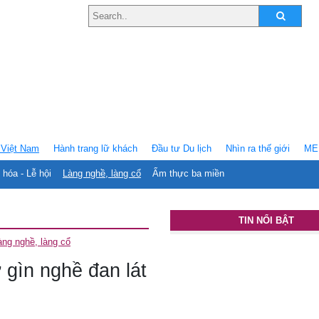
Việt Nam
Hành trang lữ khách
Ðầu tư Du lịch
Nhìn ra thế giới
ME
 hóa - Lễ hội
Làng nghề, làng cổ
Ẩm thực ba miền
TIN NỔI BẬT
àng nghề, làng cổ
gìn nghề đan lát