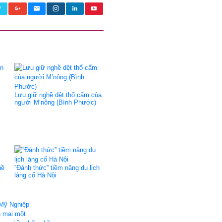
Lưu giữ nghề dệt thổ cẩm của
người M’nông (Bình Phước)
hề
''Đánh thức'' tiềm năng du lịch
làng cổ Hà Nội
 Mỹ Nghiệp
n mai một