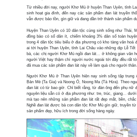
Từ nhiều đời nay, người Khơ Mú ở huyện Than Uyên, tỉnh Lai
sinh hoạt gia đình, đến nay các sản phẩm đan lát truyền t
vẫn được bảo tồn, gìn giữ và đang dần trở thành sản phẩm d
Huyện Than Uyên có 10 dân tộc cùng sinh sống như Thái, 
đồng bào có số dân ít, chiếm khoảng 3% dân số toàn huyệ
trong 4 dân tộc tiêu biểu ở địa phương có kho tàng văn hoá
ai tới huyện Than Uyên, tỉnh Lai Châu vào những dịp Lễ Tết
bà, các chị người Khơ Mú ngồi đan lát… ở không gian văn hó
người Việt hay thậm chí người nước ngoài tới đây đều rất tò
đã mua các sản phẩm đan lát này về làm quà cho người thân
Người Khơ Mú ở Than Uyên hiện nay sinh sống tập trung
Bản Mè (Ta Gia) và Noong Ỏ, Noong Ma (Tà Hừa). Theo ngư
đan lát có từ bao giờ. Chỉ biết rằng, từ đàn ông đến phụ nữ 
nguyên liệu sẵn có ở địa phương như: tre, trúc, giang… dưới
mà tạo nên những sản phẩm đan lát rất đẹp mắt, bền, chắc
Nghề đan lát được bà con dân tộc Khơ Mú gìn giữ, truyền từ 
sản phẩm đẹp, hữu ích trong đời sống hàng ngày.