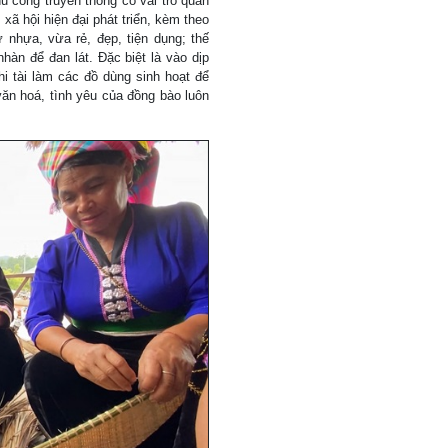
ủ công truyền thống có vai trò quan
ã hội hiện đại phát triển, kèm theo
nhựa, vừa rẻ, đẹp, tiện dụng; thế
àn để đan lát. Đặc biệt là vào dịp
hi tài làm các đồ dùng sinh hoạt để
văn hoá, tình yêu của đồng bào luôn