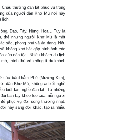
 Châu thường đan lát phục vụ trong
hống của người dân Khơ Mú nơi này
u lịch.
Mông, Dao, Tày, Nùng, Hoa… Tuy là
n, thế nhưng người Khơ Mú là một
 đặc sắc, phong phú và đa dạng. Nếu
 sẽ không khó bắt gặp hình ảnh các
a của dân tộc. Nhiều khách du lịch
 mò, thích thú và không ít du khách
.
 ở các bảnThẳm Phé (Mường Kim),
ời dân Khơ Mú, không ai biết nghề
đều biết làm nghề đan lát. Từ những
 đôi bàn tay khéo léo của mỗi người
 để phục vụ đời sống thường nhật.
đời này sang đời khác, tạo ra nhiều