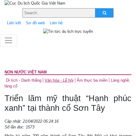
Liên kết
Sơ đồ web
Liên hệ
NON NƯỚC VIỆT NAM
Di tích - Danh thắng
Văn hóa - Lễ hội
Ẩm thực ba miền
Làng nghề,
làng cổ
Triển lãm mỹ thuật “Hạnh phúc
xanh” tại thành cổ Sơn Tây
Cập nhật: 21/04/2022 05:24:16
Số lần đọc: 1573
Nhân kỷ niệm 200 năm thành cổ Sơn Tây (Hà Nội) và khai trương