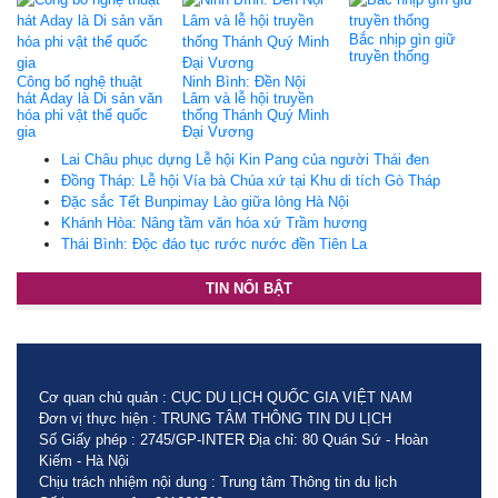
Bắc nhịp gìn giữ
truyền thống
Công bố nghệ thuật
Ninh Bình: Đền Nội
hát Aday là Di sản văn
Lâm và lễ hội truyền
hóa phi vật thể quốc
thống Thánh Quý Minh
gia
Đại Vương
Lai Châu phục dựng Lễ hội Kin Pang của người Thái đen
Đồng Tháp: Lễ hội Vía bà Chúa xứ tại Khu di tích Gò Tháp
Đặc sắc Tết Bunpimay Lào giữa lòng Hà Nội
Khánh Hòa: Nâng tầm văn hóa xứ Trầm hương
Thái Bình: Độc đáo tục rước nước đền Tiên La
TIN NỔI BẬT
Cơ quan chủ quản : CỤC DU LỊCH QUỐC GIA VIỆT NAM
Đơn vị thực hiện : TRUNG TÂM THÔNG TIN DU LỊCH
Số Giấy phép : 2745/GP-INTER Địa chỉ: 80 Quán Sứ - Hoàn
Kiếm - Hà Nội
Chịu trách nhiệm nội dung : Trung tâm Thông tin du lịch