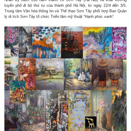
tuyến phố đi bộ thứ tư của thành phố Hà Nội, từ ngày 22/4 đến 3/5,
Trung tâm Văn hóa thông tin và Thể thao Sơn Tây phối hợp Ban Quản
lý di tích Sơn Tây tổ chức Triển lãm mỹ thuật “Hạnh phúc xanh”.