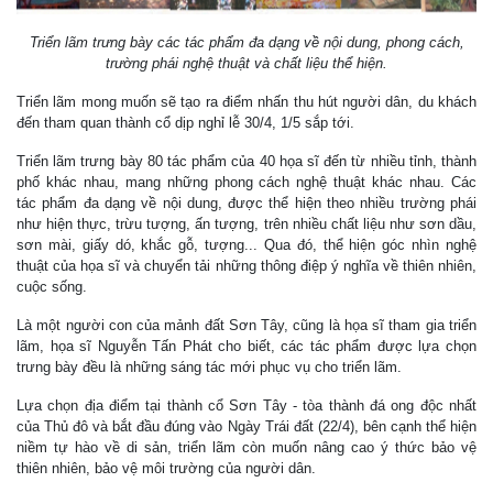
Triển lãm trưng bày các tác phẩm đa dạng về nội dung, phong cách,
trường phái nghệ thuật và chất liệu thể hiện.
Triển lãm mong muốn sẽ tạo ra điểm nhấn thu hút người dân, du khách
đến tham quan thành cổ dịp nghỉ lễ 30/4, 1/5 sắp tới.
Triển lãm trưng bày 80 tác phẩm của 40 họa sĩ đến từ nhiều tỉnh, thành
phố khác nhau, mang những phong cách nghệ thuật khác nhau. Các
tác phẩm đa dạng về nội dung, được thể hiện theo nhiều trường phái
như hiện thực, trừu tượng, ấn tượng, trên nhiều chất liệu như sơn dầu,
sơn mài, giấy dó, khắc gỗ, tượng... Qua đó, thể hiện góc nhìn nghệ
thuật của họa sĩ và chuyển tải những thông điệp ý nghĩa về thiên nhiên,
cuộc sống.
Là một người con của mảnh đất Sơn Tây, cũng là họa sĩ tham gia triển
lãm, họa sĩ Nguyễn Tấn Phát cho biết, các tác phẩm được lựa chọn
trưng bày đều là những sáng tác mới phục vụ cho triển lãm.
Lựa chọn địa điểm tại thành cổ Sơn Tây - tòa thành đá ong độc nhất
của Thủ đô và bắt đầu đúng vào Ngày Trái đất (22/4), bên cạnh thể hiện
niềm tự hào về di sản, triển lãm còn muốn nâng cao ý thức bảo vệ
thiên nhiên, bảo vệ môi trường của người dân.