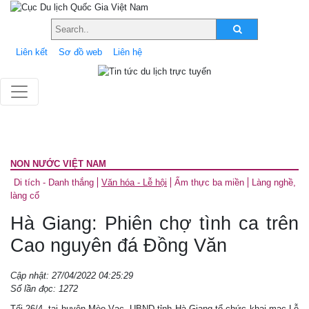
Liên kết
Sơ đồ web
Liên hệ
NON NƯỚC VIỆT NAM
Di tích - Danh thắng
Văn hóa - Lễ hội
Ẩm thực ba miền
Làng nghề,
làng cổ
Hà Giang: Phiên chợ tình ca trên
Cao nguyên đá Đồng Văn
Cập nhật: 27/04/2022 04:25:29
Số lần đọc: 1272
Tối 26/4, tại huyện Mèo Vạc, UBND tỉnh Hà Giang tổ chức khai mạc Lễ