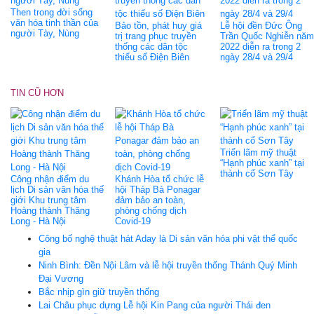
Then trong đời sống
văn hóa tinh thần của
Bảo tồn, phát huy giá
Lễ hội đền Đức Ông
người Tày, Nùng
trị trang phục truyền
Trần Quốc Nghiễn năm
thống các dân tộc
2022 diễn ra trong 2
thiểu số Điện Biên
ngày 28/4 và 29/4
TIN CŨ HƠN
Triển lãm mỹ thuật
“Hạnh phúc xanh” tại
thành cổ Sơn Tây
Công nhận điểm du
Khánh Hòa tổ chức lễ
lịch Di sản văn hóa thế
hội Tháp Bà Ponagar
giới Khu trung tâm
đảm bảo an toàn,
Hoàng thành Thăng
phòng chống dịch
Long - Hà Nội
Covid-19
Công bố nghệ thuật hát Aday là Di sản văn hóa phi vật thể quốc
gia
Ninh Bình: Đền Nội Lâm và lễ hội truyền thống Thánh Quý Minh
Đại Vương
Bắc nhịp gìn giữ truyền thống
Lai Châu phục dựng Lễ hội Kin Pang của người Thái đen