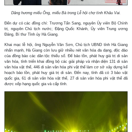
Dâng hương miếu Ông, miếu Bà trong Lễ hội chợ tình Khâu Vai.
Đến dự có các đồng chí: Trương Tấn Sang, nguyên Ủy viên Bộ Chính
trị, nguyên Chủ tịch nước; Đặng Quốc Khánh, Ủy viên Trung ương
Đảng, Bí thư Tỉnh ủy Hà Giang.
Khai mạc lễ hội, ông Nguyễn Văn Sơn, Chủ tịch UBND tỉnh Hà Giang
nhấn mạnh, Hà Giang còn lưu giữ nhiều nét văn hóa đa dạng, độc đáo
của đồng bào các dân tộc thiểu số. Để bảo tồn, phát huy giá trị di sản
văn hóa, tỉnh triển khai đồng bộ các giải pháp và nhận diện 131 di sản
văn hóa vật thể, 446 di sản văn hóa phi vật thể làm cơ sở xây dựng kế
hoạch bảo tồn, phát huy giá trị di sản. Đến nay, tỉnh đã có 3 bảo vật
quốc gia, 61 di sản văn hóa vật thể, 27 di sản văn hóa phi vật thể đã
được xếp hạng quốc gia và cấp tỉnh.