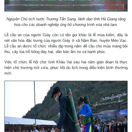
Nguyên Chủ tịch nước Trương Tấn Sang, lãnh đạo tỉnh Hà Giang tặng
hoa cho các doanh nghiệp ủng hộ chương trình xóa nhà tạm.
Lễ cầu an của người Giáy còn có tên gọi khác là lễ múa kiếm, đây là
nét văn hóa đặc trưng của người Giáy ở xã Nậm Ban, huyện Mèo Vạc.
Lễ cầu an được tổ chức nhiều dịp trong năm để cầu cho mùa màng bội
thu, cây lúa trổ bông dày hạt, dân bản ấm no và hạnh phúc.
Việc tổ chức lễ hội chợ tình Khâu Vai sau hai năm gián đoạn là thực
hiện chủ trương mở cửa, phục hồi du lịch trong điều kiện bình thường
mới.