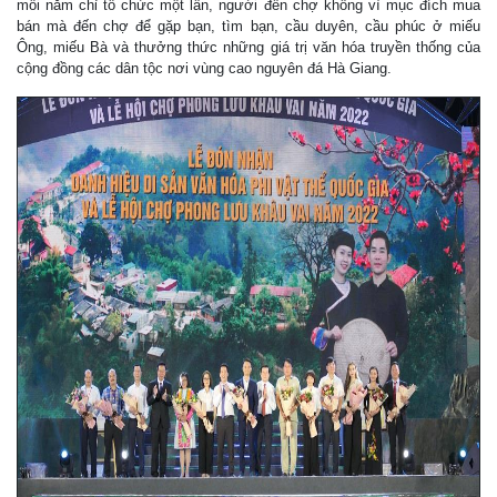
mỗi năm chỉ tổ chức một lần, người đến chợ không vì mục đích mua
bán mà đến chợ để gặp bạn, tìm bạn, cầu duyên, cầu phúc ở miếu
Ông, miếu Bà và thưởng thức những giá trị văn hóa truyền thống của
cộng đồng các dân tộc nơi vùng cao nguyên đá Hà Giang.