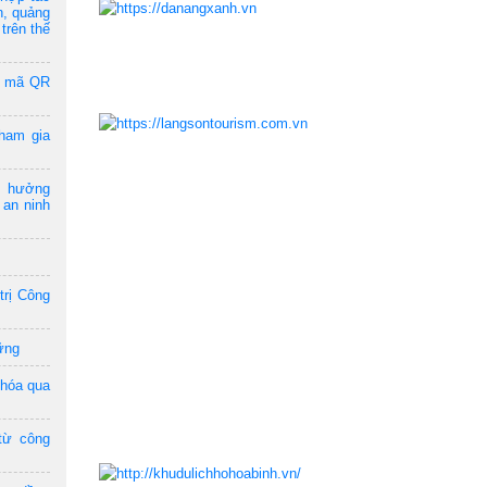
n, quảng
trên thế
a mã QR
ham gia
m hưởng
 an ninh
trị Công
ững
 hóa qua
từ công