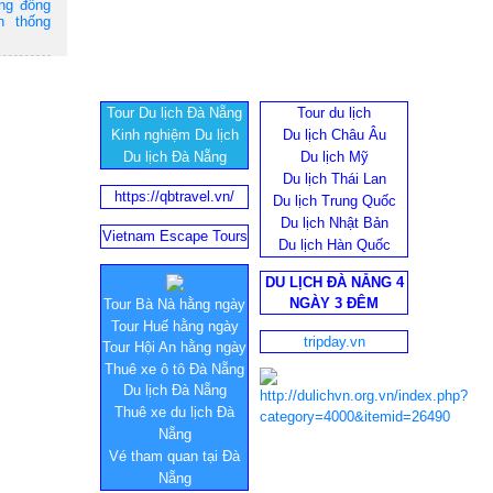
ộng đồng
n thống
Tour Du lịch Đà Nẵng
Tour du lịch
Kinh nghiệm Du lịch
Du lịch Châu Âu
Du lịch Đà Nẵng
Du lịch Mỹ
Du lịch Thái Lan
https://qbtravel.vn/
Du lịch Trung Quốc
Du lịch Nhật Bản
Vietnam Escape Tours
Du lịch Hàn Quốc
DU LỊCH ĐÀ NẴNG 4
NGÀY 3 ĐÊM
Tour Bà Nà hằng ngày
Tour Huế hằng ngày
tripday.vn
Tour Hội An hằng ngày
Thuê xe ô tô Đà Nẵng
Du lịch Đà Nẵng
Thuê xe du lịch Đà
Nẵng
Vé tham quan tại Đà
Nẵng