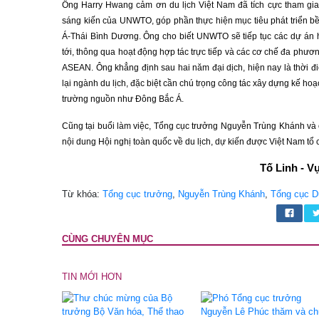
Ông Harry Hwang cảm ơn du lịch Việt Nam đã tích cực tham gia 
sáng kiến của UNWTO, góp phần thực hiện mục tiêu phát triển b
Á-Thái Bình Dương. Ông cho biết UNWTO sẽ tiếp tục các dự án hỗ
tới, thông qua hoạt động hợp tác trực tiếp và các cơ chế đa phư
ASEAN. Ông khẳng định sau hai năm đại dịch, hiện nay là thời đ
lại ngành du lịch, đặc biệt cần chú trọng công tác xây dựng kế hoạ
trường nguồn như Đông Bắc Á.
Cũng tại buổi làm việc, Tổng cục trưởng Nguyễn Trùng Khánh và 
nội dung Hội nghị toàn quốc về du lịch, dự kiến được Việt Nam tổ
Tố Linh - V
Từ khóa:
Tổng cục trưởng
,
Nguyễn Trùng Khánh
,
Tổng cục Du
CÙNG CHUYÊN MỤC
TIN MỚI HƠN