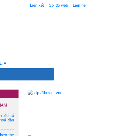
Liên kết
Sơ đồ web
Liên hệ
DIA
 NAM
ện để tổ
hoá dân
 hợp tác