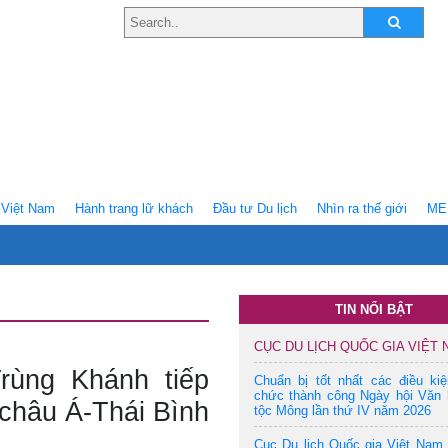
Việt Nam
Hành trang lữ khách
Ðầu tư Du lịch
Nhìn ra thế giới
ME
TIN NỔI BẬT
CỤC DU LỊCH QUỐC GIA VIỆT
rùng Khánh tiếp
Chuẩn bị tốt nhất các điều ki
chức thành công Ngày hội Văn 
châu Á-Thái Bình
tộc Mông lần thứ IV năm 2026
Cục Du lịch Quốc gia Việt Nam