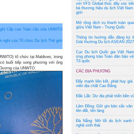
với VFS Global thúc đẩy xúc tiế
bá thương hiệu du lịch Việt Nam 
giới
Mở rộng dịch vụ thanh toán qu
giữa Việt Nam - Trung Quốc
nghị Cấp cao Toàn cầu của UNWTO
Thông tin hướng dẫn đăng ký t
 nghị của Tổ chức Du lịch Thế giới
Giải thưởng Du lịch ASEAN 2027
Cục Du lịch Quốc gia Việt Na
ứng phong trào Toàn dân bảo vệ
(UNWTO) tổ chức tại Maldives, trong
Tổ quốc
có buổi tiếp song phương với ông
nh Dương của UNWTO.
CÁC ĐỊA PHƯƠNG
Đẩy mạnh liên kết, phát huy giá 
viên địa chất Cao Bằng
Đắk Lắk: Dư địa phát triển bền v
Lâm Đồng: Giữ gìn bản sắc văn
tên đất, tên làng
Đà Nẵng: Mở lối du lịch xanh 
nghệ sinh thái