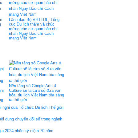
ễn
Lãnh đạo Bộ VHTTDL, Tổng
g
cục Du lịch thăm và chúc
mừng các cơ quan báo chí
nhân Ngày Báo chí Cách
mạng Việt Nam
Nền tảng số Google Arts &
hị
Culture sẽ là cửa sổ đưa văn
hóa, du lịch Việt Nam tỏa sáng
ng
ra thế giới
nghị của Tổ chức Du lịch Thế giới
nội dung chuyển đổi số trong ngành
 gia 2024 nhân kỷ niệm 70 năm