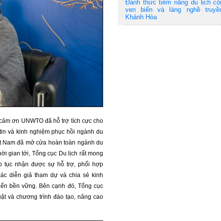
Đánh thức tiềm năng du lịch c
ven biển và làng nghề truyề
Khánh Hòa
 cảm ơn UNWTO đã hỗ trợ tích cực cho
g tin và kinh nghiệm phục hồi ngành du
Việt Nam đã mở cửa hoàn toàn ngành du
hời gian tới, Tổng cục Du lịch rất mong
p tục nhận được sự hỗ trợ, phối hợp
c diễn giả tham dự và chia sẻ kinh
riển bền vững. Bên cạnh đó, Tổng cục
uật và chương trình đào tạo, nâng cao