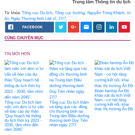
Trung tâm Thông tin du lịch
Từ khóa:
Tổng cục Du lịch
,
Tổng cục trưởng
,
Nguyễn Trùng Khánh
,
tri
ân
,
Ngày Thương binh Liệt sĩ
,
27/7,
FACEBOOK
CÙNG CHUYÊN MỤC
TIN MỚI HƠN
Đoàn famtrip Ấn Độ
khảo sát du lịch Việt
Nam - cơ hội tăng
Tổng cục Du lịch làm
Tổng cục Du lịch thăm
cường kết nối, khai
việc với đơn vị tư vấn
và tặng quà các đồng
thác thị trường Ấn Độ
về báo cáo dự thảo
chí thương binh tại
“Quy hoạch hệ thống
Trung tâm Điều dưỡng
du lịch thời kỳ 2021 -
thương binh Duy Tiên
2030, tầm nhìn đến
nhân ngày 27/7
năm 2045”