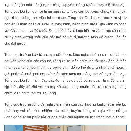
Tại buổi gặp mặt, Tổng cục trưởng Nguyễn Trùng Khánh thay mặt lãnh đạo
Tổng cục Du lịch gửi lời tri ân sâu sắc tới các cán bộ, công chức, viên chức,
người lao động làm việc tại cơ quan Tổng cục Du lịch và các đơn vị sự
nghiệp là thân nhân của các thương binh, bệnh binh, liệt sĩ, gia đình có công
với Cách mạng và Tổ quốc. Đồng thời bày tỏ lòng biết ơn về những công lao,
sự hy sinh xương máu của các thế hệ liệt sĩ, thương binh để giành độc lập
cho đất nước.
Tổng cục trưởng bày tỏ mong muốn được lắng nghe những chia sẻ, tâm tư,
nguyện vọng của các cán bộ, công chức, viên chức, người lao động là thân
nhân của liệt sĩ, bệnh binh, thương binh để có thể đưa ra những kế hoạch,
giải pháp tốt nhất phù hợp với điều kiện hiện tại. Đồng thời đề nghị lãnh đạo
Tổng cục Du lịch, lãnh đạo các đơn vị trực thuộc có sự quan tâm, động viên
kịp thời, đầy đủ đối với những đề đạt, mong muốn của các cán bộ, công
chức, viên chức, người lao động.
Tổng cục trưởng cũng đề nghị thân nhân của các thương binh, liệt sĩ tiếp tục
phát huy vai trò, trách nhiệm của mình, truyền thống của gia đình, nỗ lực
đóng góp vào sự phục hồi và phát triển của ngành du lịch trong thời gian tới.