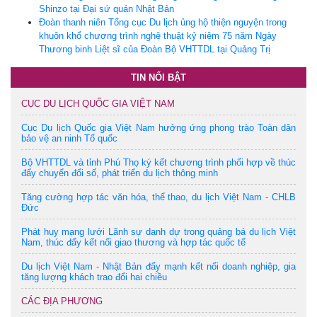
Shinzo tại Đại sứ quán Nhật Bản
Đoàn thanh niên Tổng cục Du lịch ủng hộ thiện nguyện trong
khuôn khổ chương trình nghệ thuật kỷ niệm 75 năm Ngày
Thương binh Liệt sĩ của Đoàn Bộ VHTTDL tại Quảng Trị
TIN NỔI BẬT
CỤC DU LỊCH QUỐC GIA VIỆT NAM
Cục Du lịch Quốc gia Việt Nam hưởng ứng phong trào Toàn dân
bảo vệ an ninh Tổ quốc
Bộ VHTTDL và tỉnh Phú Thọ ký kết chương trình phối hợp về thúc
đẩy chuyển đổi số, phát triển du lịch thông minh
Tăng cường hợp tác văn hóa, thể thao, du lịch Việt Nam - CHLB
Đức
Phát huy mạng lưới Lãnh sự danh dự trong quảng bá du lịch Việt
Nam, thúc đẩy kết nối giao thương và hợp tác quốc tế
Du lịch Việt Nam - Nhật Bản đẩy mạnh kết nối doanh nghiệp, gia
tăng lượng khách trao đổi hai chiều
CÁC ĐỊA PHƯƠNG