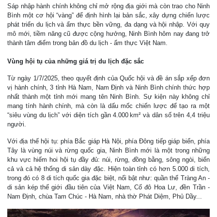
Sáp nhập hành chính không chỉ mở rộng địa giới mà còn trao cho Ninh
Bình một cơ hội “vàng” để định hình lại bản sắc, xây dựng chiến lược
phát triển du lịch và ẩm thực bền vững, đa dạng và hội nhập. Với quy
mô mới, tiềm năng cũ được cộng hưởng, Ninh Bình hôm nay đang trở
thành tâm điểm trong bản đồ du lịch - ẩm thực Việt Nam.
Vùng hội tụ của những giá trị du lịch đặc sắc
Từ ngày 1/7/2025, theo quyết định của Quốc hội và đề án sắp xếp đơn
vị hành chính, 3 tỉnh Hà Nam, Nam Định và Ninh Bình chính thức hợp
nhất thành một tỉnh mới mang tên Ninh Bình. Sự kiện này không chỉ
mang tính hành chính, mà còn là dấu mốc chiến lược để tạo ra một
“siêu vùng du lịch” với diện tích gần 4.000 km² và dân số trên 4,4 triệu
người.
Với địa thế hội tụ: phía Bắc giáp Hà Nội, phía Đông tiếp giáp biển, phía
Tây là vùng núi và rừng quốc gia, Ninh Bình mới là một trong những
khu vực hiếm hoi hội tụ đầy đủ: núi, rừng, đồng bằng, sông ngòi, biển
cả và cả hệ thống di sản dày đặc. Hiện toàn tỉnh có hơn 5.000 di tích,
trong đó có 8 di tích quốc gia đặc biệt, nổi bật như: quần thể Tràng An -
di sản kép thế giới đầu tiên của Việt Nam, Cố đô Hoa Lư, đền Trần -
Nam Định, chùa Tam Chúc - Hà Nam, nhà thờ Phát Diệm, Phủ Dầy...