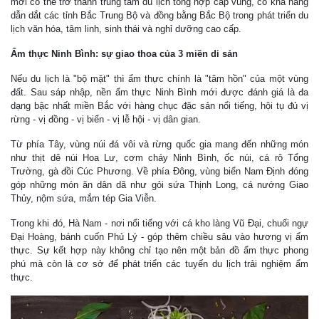
mới có thể trở thành trung tâm du lịch tổng hợp cấp vùng, có khả năng
dẫn dắt các tỉnh Bắc Trung Bộ và đồng bằng Bắc Bộ trong phát triển du
lịch văn hóa, tâm linh, sinh thái và nghỉ dưỡng cao cấp.
Ẩm thực Ninh Bình: sự giao thoa của 3 miền di sản
Nếu du lịch là "bộ mặt" thì ẩm thực chính là "tâm hồn" của một vùng
đất. Sau sáp nhập, nền ẩm thực Ninh Bình mới được đánh giá là đa
dạng bậc nhất miền Bắc với hàng chục đặc sản nổi tiếng, hội tụ đủ vị
rừng - vị đồng - vị biển - vị lễ hội - vị dân gian.
Từ phía Tây, vùng núi đá vôi và rừng quốc gia mang đến những món
như thịt dê núi Hoa Lư, cơm cháy Ninh Bình, ốc núi, cá rô Tổng
Trường, gà đồi Cúc Phương. Về phía Đông, vùng biển Nam Định đóng
góp những món ăn dân dã như gỏi sứa Thịnh Long, cá nướng Giao
Thủy, nộm sứa, mắm tép Gia Viễn.
Trong khi đó, Hà Nam - nơi nổi tiếng với cá kho làng Vũ Đại, chuối ngự
Đại Hoàng, bánh cuốn Phủ Lý - góp thêm chiều sâu vào hương vị ẩm
thực. Sự kết hợp này không chỉ tạo nên một bản đồ ẩm thực phong
phú mà còn là cơ sở để phát triển các tuyến du lịch trải nghiệm ẩm
thực.