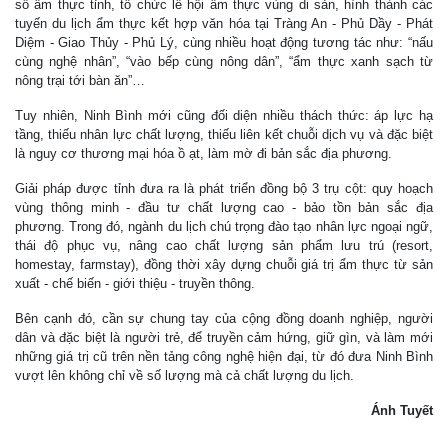
số ẩm thực tỉnh, tổ chức lễ hội ẩm thực vùng di sản, hình thành các
tuyến du lịch ẩm thực kết hợp văn hóa tại Tràng An - Phủ Dầy - Phát
Diệm - Giao Thủy - Phủ Lý, cùng nhiều hoạt động tương tác như: “nấu
cùng nghệ nhân”, “vào bếp cùng nông dân”, “ẩm thực xanh sạch từ
nông trại tới bàn ăn”…
Tuy nhiên, Ninh Bình mới cũng đối diện nhiều thách thức: áp lực hạ
tầng, thiếu nhân lực chất lượng, thiếu liên kết chuỗi dịch vụ và đặc biệt
là nguy cơ thương mại hóa ồ ạt, làm mờ đi bản sắc địa phương.
Giải pháp được tỉnh đưa ra là phát triển đồng bộ 3 trụ cột: quy hoạch
vùng thông minh - đầu tư chất lượng cao - bảo tồn bản sắc địa
phương. Trong đó, ngành du lịch chú trọng đào tạo nhân lực ngoại ngữ,
thái độ phục vụ, nâng cao chất lượng sản phẩm lưu trú (resort,
homestay, farmstay), đồng thời xây dựng chuỗi giá trị ẩm thực từ sản
xuất - chế biến - giới thiệu - truyền thông.
Bên cạnh đó, cần sự chung tay của cộng đồng doanh nghiệp, người
dân và đặc biệt là người trẻ, để truyền cảm hứng, giữ gìn, và làm mới
những giá trị cũ trên nền tảng công nghệ hiện đại, từ đó đưa Ninh Bình
vượt lên không chỉ về số lượng mà cả chất lượng du lịch.
Ánh Tuyết