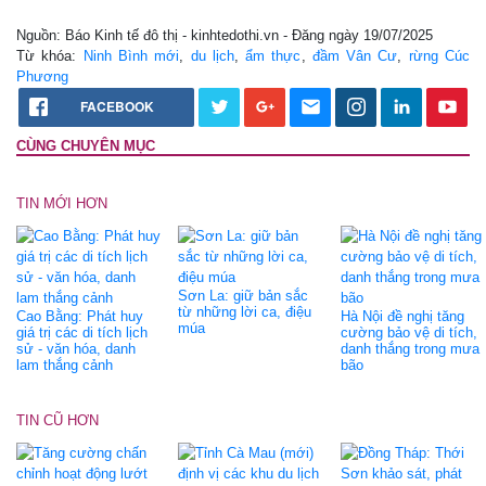
Nguồn: Báo Kinh tế đô thị - kinhtedothi.vn - Đăng ngày 19/07/2025
Từ khóa:
Ninh Bình mới
,
du lịch
,
ẩm thực
,
đầm Vân Cư
,
rừng Cúc
Phương
FACEBOOK
CÙNG CHUYÊN MỤC
TIN MỚI HƠN
Sơn La: giữ bản sắc
từ những lời ca, điệu
Cao Bằng: Phát huy
Hà Nội đề nghị tăng
múa
giá trị các di tích lịch
cường bảo vệ di tích,
sử - văn hóa, danh
danh thắng trong mưa
lam thắng cảnh
bão
TIN CŨ HƠN