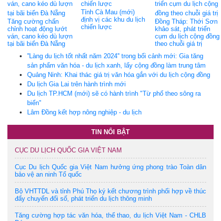
Tỉnh Cà Mau (mới)
định vị các khu du lịch
Tăng cường chấn
Đồng Tháp: Thới Sơn
chiến lược
chỉnh hoạt động lướt
khảo sát, phát triển
ván, cano kéo dù lượn
cụm du lịch cộng đồng
tại bãi biển Đà Nẵng
theo chuỗi giá trị
''Làng du lịch tốt nhất năm 2024'' trong bối cảnh mới: Gia tăng
sản phẩm văn hóa - du lịch xanh, lấy cộng đồng làm trung tâm
Quảng Ninh: Khai thác giá trị văn hóa gắn với du lịch cộng đồng
Du lịch Gia Lai trên hành trình mới
Du lịch TP.HCM (mới) sẽ có hành trình "Từ phố theo sông ra
biển"
Lâm Đồng kết hợp nông nghiệp - du lịch
TIN NỔI BẬT
CỤC DU LỊCH QUỐC GIA VIỆT NAM
Cục Du lịch Quốc gia Việt Nam hưởng ứng phong trào Toàn dân
bảo vệ an ninh Tổ quốc
Bộ VHTTDL và tỉnh Phú Thọ ký kết chương trình phối hợp về thúc
đẩy chuyển đổi số, phát triển du lịch thông minh
Tăng cường hợp tác văn hóa, thể thao, du lịch Việt Nam - CHLB