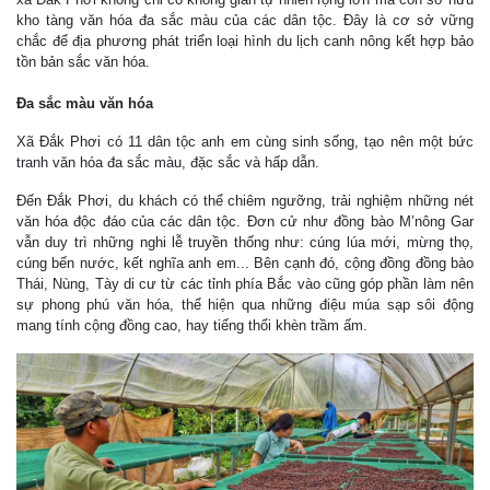
kho tàng văn hóa đa sắc màu của các dân tộc. Đây là cơ sở vững
chắc để địa phương phát triển loại hình du lịch canh nông kết hợp bảo
tồn bản sắc văn hóa.
Đa sắc màu văn hóa
Xã Đắk Phơi có 11 dân tộc anh em cùng sinh sống, tạo nên một bức
tranh văn hóa đa sắc màu, đặc sắc và hấp dẫn.
Đến Đắk Phơi, du khách có thể chiêm ngưỡng, trải nghiệm những nét
văn hóa độc đáo của các dân tộc. Đơn cử như đồng bào M’nông Gar
vẫn duy trì những nghi lễ truyền thống như: cúng lúa mới, mừng thọ,
cúng bến nước, kết nghĩa anh em... Bên cạnh đó, cộng đồng đồng bào
Thái, Nùng, Tày di cư từ các tỉnh phía Bắc vào cũng góp phần làm nên
sự phong phú văn hóa, thể hiện qua những điệu múa sạp sôi động
mang tính cộng đồng cao, hay tiếng thổi khèn trầm ấm.