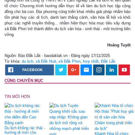
nghiệp tỉnh và Công ty TNHH MTV Lâm nghiệp Lắk và đơn vị liên quan
tổ chức Chương trình hướng dẫn thực tế về làm du lịch học tập cộng
đồng cho bà con. Địa phương cũng triển khai nhiều giải pháp nhằm bảo
tồn phát huy các di tích, danh lam thắng cảnh, văn hóa lễ hội và khôi
phục các nghề truyền thống… nhằm hiện thực hóa mục tiêu xây dựng
xã Đắk Phơi trở thành điểm du lịch văn hóa - sinh thái - môi trường bền
vững.
Hoàng Tuyết
Nguồn: Báo Đắk Lắk - baodaklak.vn - Đăng ngày 17/11/2025
Từ khóa:
du lịch
,
xã Đắk Nuê
,
xã Đắk Phơi
,
hợp nhất
,
Đắk Lắk
FACEBOOK
CÙNG CHUYÊN MỤC
TIN MỚI HƠN
Du lịch không rác thải -
hướng đi mới cho
Khánh Hòa tổ chức