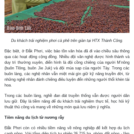
Du khách trải nghiệm phơi cà phê trên giàn tại HTX Thành Công.
Đặc biệt, ở Đắk Phơi, việc bảo tồn văn hóa đã đi vào chiều sâu thông
qua các hoạt động cộng đồng. Nhiều đội văn nghệ được hình thành và
duy trì thường xuyên, điển hình là đội cồng chiêng của người M’nông
(buôn Tlông, buôn Jie Juk) và đội múa sạp của người Tày. Trong các
buôn làng, các nghệ nhân vẫn miệt mài gìn giữ kỹ năng truyền đời, từ
những nghệ nhân đánh chiêng điêu luyện đến những người thổi khèn tài
hoa.
Trong các buôn làng, nghề đan đát truyền thống vẫn được người dân
lưu giữ. Đây là tiềm năng để du khách trải nghiệm thực tế, học hỏi kỹ
thuật thủ công và mang về những món quà lưu niệm ý nghĩa.
Tiềm năng du lịch từ nương rẫy
Đắk Phơi còn có nhiều tiềm năng về nông nghiệp để kết hợp du lịch
canh nông. Với tổng diện tích tự nhiên 26.715 ha, nhóm đất nông - lâm