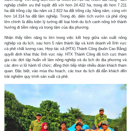
nghiệp chiếm ưu thế tuyệt đối với hơn 24.422 ha, trong đó hơn 7.211
ha đất trồng cây lâu năm và 2.822 ha đất trồng cây hằng năm, cùng với
hơn 14.314 ha đất lâm nghiệp. Trong đó, diện tích vườn cà phê rộng
lớn chính là điều kiện lý tưởng để loại hình du lịch canh nông trở thành
hướng đi tiềm năng và trọng tâm của địa phương.
Nhận thấy tiềm năng to lớn trong việc kết hợp giữa sản xuất nông
nghiệp và du lịch, sau hơn 5 năm thành lập và kinh doanh về lĩnh vực
cà phê chất lượng cao, Hợp tác xã (HTX) Thành Công (buôn Cao Bằng)
quyết định khai thác lĩnh vực này. HTX Thành Công đã tích cực tham
gia các đợt tập huấn về làm nông nghiệp và du lịch do địa phương và
các đơn vị lữ hành tổ chức; đồng thời tiếp nhận nhiều đoàn khách tham
quan. Đặc biệt, vào mùa thu hoạch, các tour du lịch đã dẫn khách đến
trải nghiệm quy trình sản xuất cà phê.