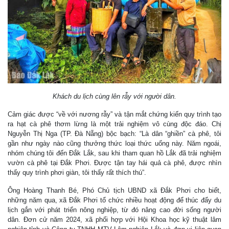
Khách du lịch cùng lên rẫy với người dân.
Cảm giác được “về với nương rẫy” và tận mắt chứng kiến quy trình tạo
ra hạt cà phê thơm lừng là một trải nghiệm vô cùng độc đáo. Chị
Nguyễn Thị Nga (TP. Đà Nẵng) bộc bạch: “Là dân “ghiền” cà phê, tôi
gần như ngày nào cũng thưởng thức loại thức uống này. Năm ngoái,
nhóm chúng tôi đến Đắk Lắk, sau khi tham quan hồ Lắk đã trải nghiệm
vườn cà phê tại Đắk Phơi. Được tận tay hái quả cà phê, được nhìn
thấy quy trình phơi giàn, tôi thấy rất thích thú”.
Ông Hoàng Thanh Bé, Phó Chủ tịch UBND xã Đắk Phơi cho biết,
những năm qua, xã Đắk Phơi tổ chức nhiều hoạt động để thúc đẩy du
lịch gắn với phát triển nông nghiệp, từ đó nâng cao đời sống người
dân. Đơn cử năm 2024, xã phối hợp với Hội Khoa học kỹ thuật lâm