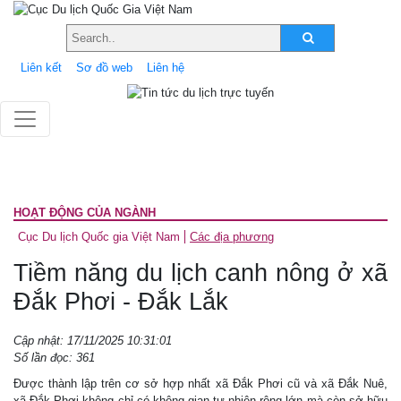
Liên kết
Sơ đồ web
Liên hệ
HOẠT ĐỘNG CỦA NGÀNH
Cục Du lịch Quốc gia Việt Nam
Các địa phương
Tiềm năng du lịch canh nông ở xã
Đắk Phơi - Đắk Lắk
Cập nhật: 17/11/2025 10:31:01
Số lần đọc: 361
Được thành lập trên cơ sở hợp nhất xã Đắk Phơi cũ và xã Đắk Nuê,
xã Đắk Phơi không chỉ có không gian tự nhiên rộng lớn mà còn sở hữu