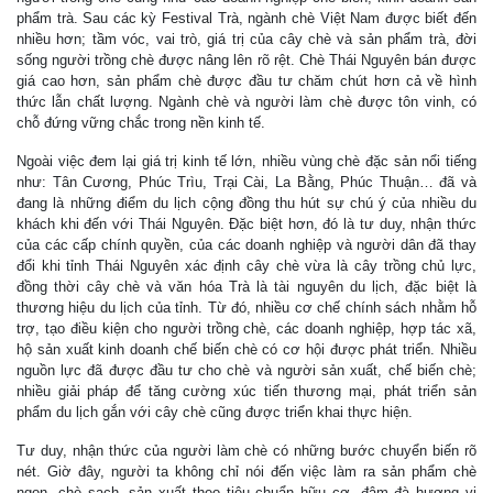
phẩm trà. Sau các kỳ Festival Trà, ngành chè Việt Nam được biết đến
nhiều hơn; tầm vóc, vai trò, giá trị của cây chè và sản phẩm trà, đời
sống người trồng chè được nâng lên rõ rệt. Chè Thái Nguyên bán được
giá cao hơn, sản phẩm chè được đầu tư chăm chút hơn cả về hình
thức lẫn chất lượng. Ngành chè và người làm chè được tôn vinh, có
chỗ đứng vững chắc trong nền kinh tế.
Ngoài việc đem lại giá trị kinh tế lớn, nhiều vùng chè đặc sản nổi tiếng
như: Tân Cương, Phúc Trìu, Trại Cài, La Bằng, Phúc Thuận… đã và
đang là những điểm du lịch cộng đồng thu hút sự chú ý của nhiều du
khách khi đến với Thái Nguyên. Đặc biệt hơn, đó là tư duy, nhận thức
của các cấp chính quyền, của các doanh nghiệp và người dân đã thay
đổi khi tỉnh Thái Nguyên xác định cây chè vừa là cây trồng chủ lực,
đồng thời cây chè và văn hóa Trà là tài nguyên du lịch, đặc biệt là
thương hiệu du lịch của tỉnh. Từ đó, nhiều cơ chế chính sách nhằm hỗ
trợ, tạo điều kiện cho người trồng chè, các doanh nghiệp, hợp tác xã,
hộ sản xuất kinh doanh chế biến chè có cơ hội được phát triển. Nhiều
nguồn lực đã được đầu tư cho chè và người sản xuất, chế biến chè;
nhiều giải pháp để tăng cường xúc tiến thương mại, phát triển sản
phẩm du lịch gắn với cây chè cũng được triển khai thực hiện.
Tư duy, nhận thức của người làm chè có những bước chuyển biến rõ
nét. Giờ đây, người ta không chỉ nói đến việc làm ra sản phẩm chè
ngon, chè sạch, sản xuất theo tiêu chuẩn hữu cơ, đậm đà hương vị