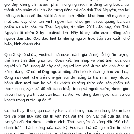
giờ đây không chỉ là sản phẩm nông nghiệp, mà đang từng bước trở
thành sản phẩm du lịch đặc trưng riêng có của tỉnh Thái Nguyên, tạo lợi
thế cạnh tranh để thu hút khách du lịch. Nhằm khai thác thế mạnh mọi
mặt của cây chè, tôn vinh người làm chè, giới thiệu, quảng bá sản
phẩm và văn hóa trà Thái Nguyên, từ năm 2011 đến nay, tỉnh Thái
Nguyên tổ chức 3 kỳ Festival Trà. Đây là sự kiện được đông đảo
người dân chờ đợi, đặc biệt là những người trực tiếp sản xuất, chế
biến, kinh doanh chè.
Qua 3 kỳ tổ chức, Festival Trà được đánh giá là một lễ hội ấn tượng,
thể hiện tinh thần giao lưu, đoàn kết, hội nhập và phát triển của con
người xứ Trà; trong đó cây chè, người làm chè được tôn vinh ở vị trí
xứng đáng. Ở đó, những người nông dân hiếu khách tự hào với hoạt
động sản xuất, chế biến chè gắn với đời sống từ trăm năm nay; được
hãnh diện mời bạn bè và du khách thưởng thức các sản phẩm trà
thơm ngon, đậm đà đã nổi danh khắp trong và ngoài nước; được giới
thiệu những giá trị của văn hoá Trà Việt với đông đảo người dân và du
khách trong nước, quốc tế.
Có thể thấy, thông qua các kỳ festival, những mục tiêu trong Đề án bảo
tồn và phát huy các giá trị văn hoá vật thể, phi vật thể của trà Thái
Nguyên đã đạt được, khẳng định Thái Nguyên là vùng đất “Đệ nhất
danh trà”. Thành công của các kỳ Festival Trà đã tạo niềm tin cho
người trồng chè cũng như các doanh nghiệp chế biến, kinh doanh sản