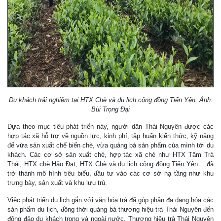
Du khách trải nghiệm tại HTX Chè và du lịch cộng đồng Tiến Yên. Ảnh:
Bùi Trọng Đại
Dựa theo mục tiêu phát triển này, người dân Thái Nguyên được các
hợp tác xã hỗ trợ về nguồn lực, kinh phí, tập huấn kiến thức, kỹ năng
để vừa sản xuất chế biến chè, vừa quảng bá sản phẩm của mình tới du
khách. Các cơ sở sản xuất chè, hợp tác xã chè như HTX Tâm Trà
Thái, HTX chè Hảo Đạt, HTX Chè và du lịch cộng đồng Tiến Yên… đã
trở thành mô hình tiêu biểu, đầu tư vào các cơ sở hạ tầng như khu
trưng bày, sản xuất và khu lưu trú.
Việc phát triển du lịch gắn với văn hóa trà đã góp phần đa dạng hóa các
sản phẩm du lịch, đồng thời quảng bá thương hiệu trà Thái Nguyên đến
đông đảo du khách trong và ngoài nước. Thương hiệu trà Thái Nguyên