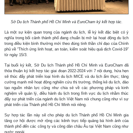
Sở Du lịch Thành phố Hồ Chí Minh và EuroCham ký kết hợp tác.
Là một sự kiện quan trọng của ngành du lịch, lễ ký kết đặc biệt có ý
nghĩa trong bối cảnh thành phố đang chuẩn bị mở lại hoạt động du lịch
trong điều kiện bình thường mới theo đúng tinh thần chỉ đạo của Chính
phủ về “Thích ứng linh hoạt, an toàn, kiểm soát hiệu quả dịch Covid-19”
từ ngày 15/3.
Tại buổi ký kết, Sở Du lịch Thành phố Hồ Chí Minh và EuroCham đã
thỏa thuận ký kết hợp tác giai đoạn 2022-2024 với 7 nội dung, hứa hẹn
sẽ thúc đẩy phát triển loại hình du lịch MICE và du lịch ẩm thực; tăng
cường mạnh mẽ hoạt động nghiên cứu thị trường, thống kê du lịch, đào
tạo nguồn nhân lực cũng như chia sẻ về các phương pháp và kinh
nghiệm về quản lý, điều hành du lịch trong lĩnh vực du lịch nhằm thúc
đẩy sự phát triển của ngành du lịch Việt Nam nói chung cũng như vì sự
phát triển của Thành phố Hồ Chí Minh nói riêng.
Sự hợp tác lần này sẽ cho phép du lịch Thành phố Hồ Chí Minh gia
tăng cơ hội được mở rộng các kênh trực tiếp quảng bá hình ảnh của
thành phố đến các công ty và công dân châu Âu tại Việt Nam cũng như
nước ngoài.