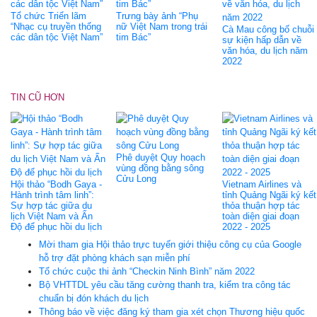
Tổ chức Triển lãm
Trưng bày ảnh “Phụ
“Nhạc cụ truyền thống
nữ Việt Nam trong trái
Cà Mau công bố chuỗi
các dân tộc Việt Nam”
tim Bác”
sự kiện hấp dẫn về
văn hóa, du lịch năm
2022
TIN CŨ HƠN
Phê duyệt Quy hoạch
vùng đồng bằng sông
Cửu Long
Hội thảo “Bodh Gaya -
Vietnam Airlines và
Hành trình tâm linh”:
tỉnh Quảng Ngãi ký kết
Sự hợp tác giữa du
thỏa thuận hợp tác
lịch Việt Nam và Ấn
toàn diện giai đoạn
Độ để phục hồi du lịch
2022 - 2025
Mời tham gia Hội thảo trực tuyến giới thiệu công cụ của Google
hỗ trợ đặt phòng khách sạn miễn phí
Tổ chức cuộc thi ảnh “Checkin Ninh Bình” năm 2022
Bộ VHTTDL yêu cầu tăng cường thanh tra, kiểm tra công tác
chuẩn bị đón khách du lịch
Thông báo về việc đăng ký tham gia xét chọn Thương hiệu quốc