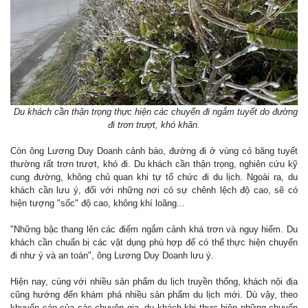
Du khách cần thận trọng thực hiện các chuyến đi ngắm tuyết do đường
đi trơn trượt, khó khăn.
Còn ông Lương Duy Doanh cảnh báo, đường đi ở vùng có băng tuyết
thường rất trơn trượt, khó đi. Du khách cần thận trọng, nghiên cứu kỹ
cung đường, không chủ quan khi tự tổ chức đi du lịch. Ngoài ra, du
khách cần lưu ý, đối với những nơi có sự chênh lệch độ cao, sẽ có
hiện tượng "sốc" độ cao, không khí loãng...
"Những bậc thang lên các điểm ngắm cảnh khá trơn và nguy hiểm. Du
khách cần chuẩn bị các vật dụng phù hợp để có thể thực hiện chuyến
đi như ý và an toàn", ông Lương Duy Doanh lưu ý.
Hiện nay, cùng với nhiều sản phẩm du lịch truyền thống, khách nội địa
cũng hướng đến khám phá nhiều sản phẩm du lịch mới. Dù vậy, theo
khuyến cáo của các chuyên gia, du khách khi thực hiện những chuyến