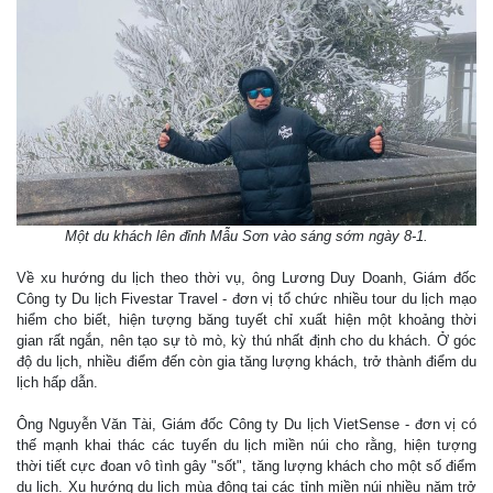
Một du khách lên đỉnh Mẫu Sơn vào sáng sớm ngày 8-1.
Về xu hướng du lịch theo thời vụ, ông Lương Duy Doanh, Giám đốc
Công ty Du lịch Fivestar Travel - đơn vị tổ chức nhiều tour du lịch mạo
hiểm cho biết, hiện tượng băng tuyết chỉ xuất hiện một khoảng thời
gian rất ngắn, nên tạo sự tò mò, kỳ thú nhất định cho du khách. Ở góc
độ du lịch, nhiều điểm đến còn gia tăng lượng khách, trở thành điểm du
lịch hấp dẫn.
Ông Nguyễn Văn Tài, Giám đốc Công ty Du lịch VietSense - đơn vị có
thế mạnh khai thác các tuyến du lịch miền núi cho rằng, hiện tượng
thời tiết cực đoan vô tình gây "sốt", tăng lượng khách cho một số điểm
du lịch. Xu hướng du lịch mùa đông tại các tỉnh miền núi nhiều năm trở