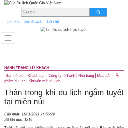
Liên kết
Sơ đồ web
Liên hệ
HÀNH TRANG LỮ KHÁCH
Bạn có biết
Khách sạn
Công ty lữ hành
Nhà hàng
Mua sắm
Ấn
phẩm du lịch
Khuyến mãi du lịch
Thận trọng khi du lịch ngắm tuyết
tại miền núi
Cập nhật: 11/01/2021 14:56:29
Số lần đọc: 1216
Thời tiết giá lạnh khiến nhiều khu vực ở miền núi phía Bắc xuất hiện