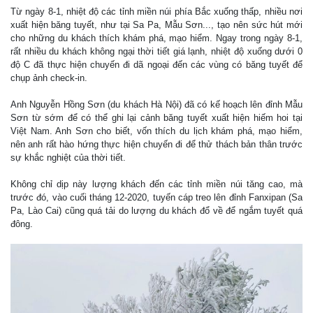
Từ ngày 8-1, nhiệt độ các tỉnh miền núi phía Bắc xuống thấp, nhiều nơi
xuất hiện băng tuyết, như tại Sa Pa, Mẫu Sơn..., tạo nên sức hút mới
cho những du khách thích khám phá, mạo hiểm. Ngay trong ngày 8-1,
rất nhiều du khách không ngại thời tiết giá lạnh, nhiệt độ xuống dưới 0
độ C đã thực hiện chuyến đi dã ngoại đến các vùng có băng tuyết để
chụp ảnh check-in.
Anh Nguyễn Hồng Sơn (du khách Hà Nội) đã có kế hoạch lên đỉnh Mẫu
Sơn từ sớm để có thể ghi lại cảnh băng tuyết xuất hiện hiếm hoi tại
Việt Nam. Anh Sơn cho biết, vốn thích du lịch khám phá, mạo hiểm,
nên anh rất hào hứng thực hiện chuyến đi để thử thách bản thân trước
sự khắc nghiệt của thời tiết.
Không chỉ dịp này lượng khách đến các tỉnh miền núi tăng cao, mà
trước đó, vào cuối tháng 12-2020, tuyến cáp treo lên đỉnh Fanxipan (Sa
Pa, Lào Cai) cũng quá tải do lượng du khách đổ về để ngắm tuyết quá
đông.