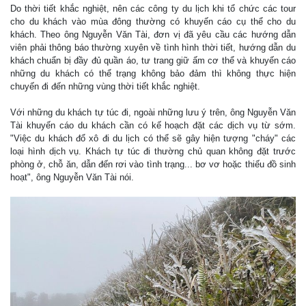
Do thời tiết khắc nghiệt, nên các công ty du lịch khi tổ chức các tour
cho du khách vào mùa đông thường có khuyến cáo cụ thể cho du
khách. Theo ông Nguyễn Văn Tài, đơn vị đã yêu cầu các hướng dẫn
viên phải thông báo thường xuyên về tình hình thời tiết, hướng dẫn du
khách chuẩn bị đầy đủ quần áo, tư trang giữ ấm cơ thể và khuyến cáo
những du khách có thể trạng không bảo đảm thì không thực hiện
chuyến đi đến những vùng thời tiết khắc nghiệt.
Với những du khách tự túc đi, ngoài những lưu ý trên, ông Nguyễn Văn
Tài khuyến cáo du khách cần có kế hoạch đặt các dịch vụ từ sớm.
"Việc du khách đổ xô đi du lịch có thể sẽ gây hiện tượng "cháy" các
loại hình dịch vụ. Khách tự túc đi thường chủ quan không đặt trước
phòng ở, chỗ ăn, dẫn đến rơi vào tình trạng... bơ vơ hoặc thiếu đồ sinh
hoạt", ông Nguyễn Văn Tài nói.