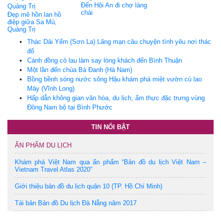
Đến Hội An đi chợ làng
chài
Đẹp mê hồn lan hồ
điệp giữa Sa Mù,
Quảng Trị
Thác Dải Yếm (Sơn La) Lãng mạn câu chuyện tình yêu nơi thác
đổ
Cánh đồng cỏ lau làm say lòng khách đến Bình Thuận
Một lần đến chùa Bà Ðanh (Hà Nam)
Bồng bềnh sóng nước sông Hậu khám phá miệt vườn cù lao
Mây (Vĩnh Long)
Hấp dẫn không gian văn hóa, du lịch, ẩm thực đặc trưng vùng
Đông Nam bộ tại Bình Phước
TIN NỔI BẬT
ẤN PHẨM DU LỊCH
Khám phá Việt Nam qua ấn phẩm “Bản đồ du lịch Việt Nam –
Vietnam Travel Atlas 2020”
Giới thiệu bản đồ du lịch quận 10 (TP. Hồ Chí Minh)
Tái bản Bản đồ Du lịch Đà Nẵng năm 2017