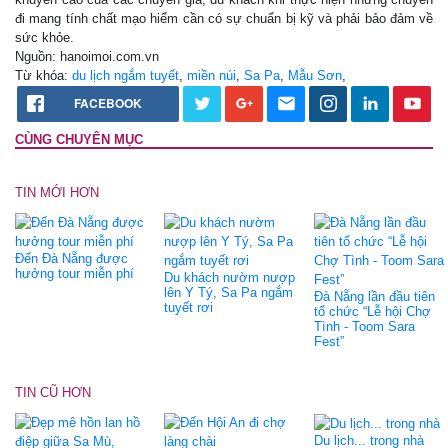
đi mang tính chất mạo hiểm cần có sự chuẩn bị kỹ và phải bảo đảm về
sức khỏe.
Nguồn: hanoimoi.com.vn
Từ khóa:
du lịch ngắm tuyết
,
miền núi
,
Sa Pa
,
Mẫu Sơn
,
FACEBOOK
CÙNG CHUYÊN MỤC
TIN MỚI HƠN
Đến Đà Nẵng được
hưởng tour miễn phí
Du khách nườm nượp
lên Y Tý, Sa Pa ngắm
Đà Nẵng lần đầu tiên
tuyết rơi
tổ chức “Lễ hội Chợ
Tình - Toom Sara
Fest”
TIN CŨ HƠN
Du lịch... trong nhà