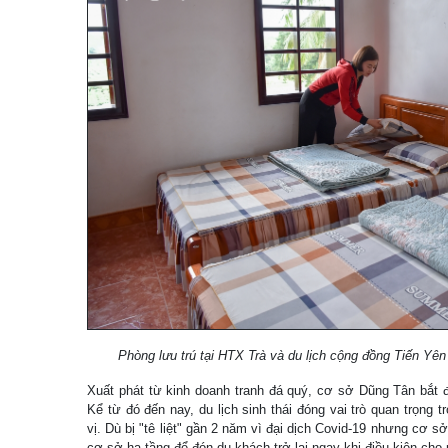
Phòng lưu trú tại HTX Trà và du lịch cộng đồng Tiến Yê
Xuất phát từ kinh doanh tranh đá quý, cơ sở Dũng Tân bắt 
Kể từ đó đến nay, du lịch sinh thái đóng vai trò quan trọng 
vị. Dù bị "tê liệt" gần 2 năm vì đại dịch Covid-19 nhưng cơ sở
cơ sở hạ tầng để đón du khách trở lại ngay khi điều kiện cho