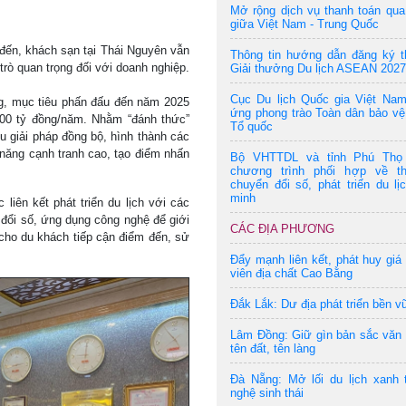
Mở rộng dịch vụ thanh toán qu
giữa Việt Nam - Trung Quốc
đến, khách sạn tại Thái Nguyên vẫn
Thông tin hướng dẫn đăng ký t
trò quan trọng đối với doanh nghiệp.
Giải thưởng Du lịch ASEAN 2027
Cục Du lịch Quốc gia Việt Na
ọng, mục tiêu phấn đấu đến năm 2025
ứng phong trào Toàn dân bảo vệ
000 tỷ đồng/năm. Nhằm “đánh thức”
Tổ quốc
ều giải pháp đồng bộ, hình thành các
 năng cạnh tranh cao, tạo điểm nhấn
Bộ VHTTDL và tỉnh Phú Thọ
chương trình phối hợp về t
chuyển đổi số, phát triển du lị
minh
liên kết phát triển du lịch với các
đổi số, ứng dụng công nghệ để giới
CÁC ĐỊA PHƯƠNG
t cho du khách tiếp cận điểm đến, sử
Đẩy mạnh liên kết, phát huy giá 
viên địa chất Cao Bằng
Đắk Lắk: Dư địa phát triển bền v
Lâm Đồng: Giữ gìn bản sắc văn
tên đất, tên làng
Đà Nẵng: Mở lối du lịch xanh 
nghệ sinh thái