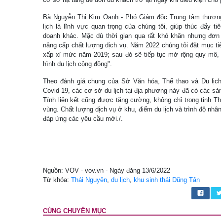
Bà Nguyễn Thị Kim Oanh - Phó Giám đốc Trung tâm thương 
lịch là lĩnh vực quan trọng của chúng tôi, giúp thúc đẩy 
doanh khác. Mặc dù thời gian qua rất khó khăn nhưng đơn v
nâng cấp chất lượng dịch vụ. Năm 2022 chúng tôi đặt mục ti
xấp xỉ mức năm 2019; sau đó sẽ tiếp tục mở rộng quy mô,
hình du lịch cộng đồng".
Theo đánh giá chung của Sở Văn hóa, Thể thao và Du lịch
Covid-19, các cơ sở du lịch tại địa phương này đã có các s
Tính liên kết cũng được tăng cường, không chỉ trong tỉnh T
vùng. Chất lượng dịch vụ ở khu, điểm du lịch và trình độ nhâ
đáp ứng các yêu cầu mới./.
Nguồn: VOV - vov.vn - Ngày đăng 13/6/2022
Từ khóa:
Thái Nguyên
,
du lịch
,
khu sinh thái Dũng Tân
CÙNG CHUYÊN MỤC