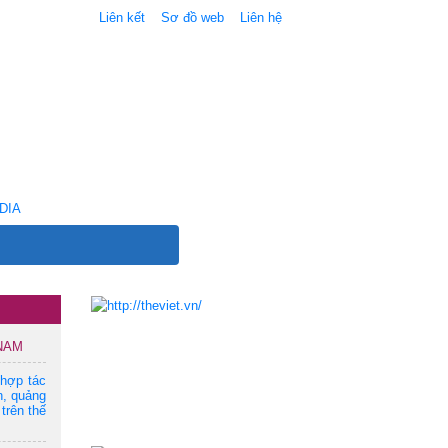
Liên kết
Sơ đồ web
Liên hệ
DIA
 NAM
 hợp tác
n, quảng
trên thế