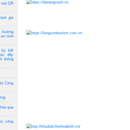
a mã QR
ham gia
m hưởng
 an ninh
 ký kết
húc đẩy
ch thông
trị Công
ững
 hóa qua
từ công