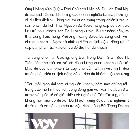
Ông Hoàng Văn Quý – Phó Chủ tịch Hiệp hội Du lịch Thái Ngu
do đại dịch Covid-19 nhưng các doanh nghiệp tại địa phương
vì du lịch dịch vụ đóng vai trò quan trọng trong chiến lược
sản phẩm du lịch Thái Nguyên đã được nâng cấp so với trướ
lưu trú như khách sạn Dạ Hương được đầu tư nâng cấp, mở
thái Dũng Tân, hang Phượng Hoàng được bổ sung dịch vụ ăn
cho du khách… Ngay cả những điểm du lịch cộng đồng tại c
cấp sản phẩm trà và dịch vụ để thu hút du khách".
Tại vùng chè Tân Cương, ông Bùi Trọng Đại - Giám đốc Hợ
Tiến Yên cho biết cơ sở đã đón những đoàn khách quốc tế đ
Mặc dù các sản phẩm từ cây chè vẫn là lĩnh vực kinh doa
muốn phát triển du lịch cộng đồng, đón du khách thập phương
"Sau thời gian dài tạm dừng đón khách, năm nay chúng tôi s
trung vào mô hình du lịch cộng đồng gắn với văn hóa bản địa
nước và quốc tế để giới thiệu về nghề chè Tân Cương, các s
không nơi nào có được. Du khách cũng được trải nghiệm tấ
thưởng trà và nét văn hóa trà độc đáo" - ông Bùi Trọng Đại nó