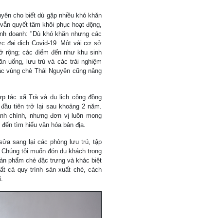
yên cho biết dù gặp nhiều khó khăn
 vẫn quyết tâm khôi phục hoạt động,
 kinh doanh: "Dù khó khăn nhưng các
c đại dịch Covid-19. Một vài cơ sở
 rộng; các điểm đến như khu sinh
 uống, lưu trú và các trải nghiệm
ác vùng chè Thái Nguyên cũng nâng
p tác xã Trà và du lịch cộng đồng
ầu tiên trở lại sau khoảng 2 năm.
nh chính, nhưng đơn vị luôn mong
 đến tìm hiểu văn hóa bản địa.
ửa sang lại các phòng lưu trú, tập
. Chúng tôi muốn đón du khách trong
ản phẩm chè đặc trưng và khác biệt
t cả quy trình sản xuất chè, cách
i.