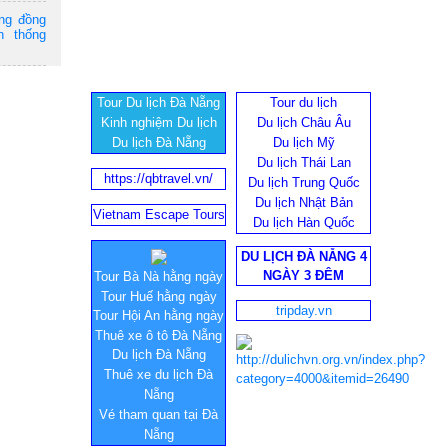
ộng đồng
n thống
Tour Du lịch Đà Nẵng
Tour du lịch
Kinh nghiệm Du lịch
Du lịch Châu Âu
Du lịch Đà Nẵng
Du lịch Mỹ
Du lịch Thái Lan
https://qbtravel.vn/
Du lịch Trung Quốc
Du lịch Nhật Bản
Vietnam Escape Tours
Du lịch Hàn Quốc
DU LỊCH ĐÀ NẴNG 4
NGÀY 3 ĐÊM
Tour Bà Nà hằng ngày
Tour Huế hằng ngày
tripday.vn
Tour Hội An hằng ngày
Thuê xe ô tô Đà Nẵng
Du lịch Đà Nẵng
Thuê xe du lịch Đà
Nẵng
Vé tham quan tại Đà
Nẵng