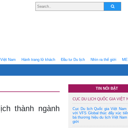
Việt Nam
Hành trang lữ khách
Ðầu tư Du lịch
Nhìn ra thế giới
ME
TIN NỔI BẬT
CỤC DU LỊCH QUỐC GIA VIỆT
lịch thành ngành
Cục Du lịch Quốc gia Việt Nam
với VFS Global thúc đẩy xúc tiế
bá thương hiệu du lịch Việt Nam 
giới